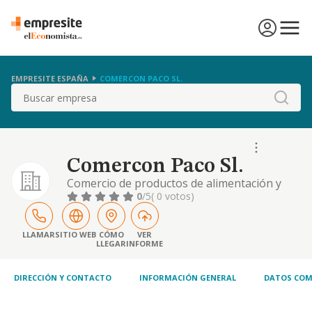
EMPRESITE ESPAÑA
COMERCON PACO SL.
Buscar
Comercon Paco Sl.
Comercio de productos de alimentación y
todo tipo de bebidas, así como productos de
0
/5
( 0 votos)
perfumería y droguería
LLAMAR
SITIO WEB
CÓMO
VER
LLEGAR
INFORME
DIRECCIÓN Y CONTACTO
INFORMACIÓN GENERAL
DATOS COM