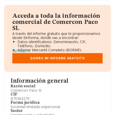
Acceda a toda la información
comercial de Comercon Paco
Sl.
A través del informe gratuito que te proporcionamos
desde Einforma, donde vas a encontrar:
Datos identificativos: Denominación, CIF,
Teléfono, Domicilio.
Informe Mercantil Completo (BORME).
Ver más
Gráficos de Evolución Ventas y Empleados.
Consejo de Administración y Administradores.
QUIERO MI INFORME GRATUITO
Directivos y Ejecutivos.
Accionistas.
Participaciones y Vinculaciones en otras empresas.
Artículos de prensa publicados sobre la empresa.
Información oficial y registral complementaria.
Información general
Razón social
Comercon Paco Sl.
CIF
B70363270
Forma jurídica
Sociedad limitada unipersonal
Sector
Construcción y actividades