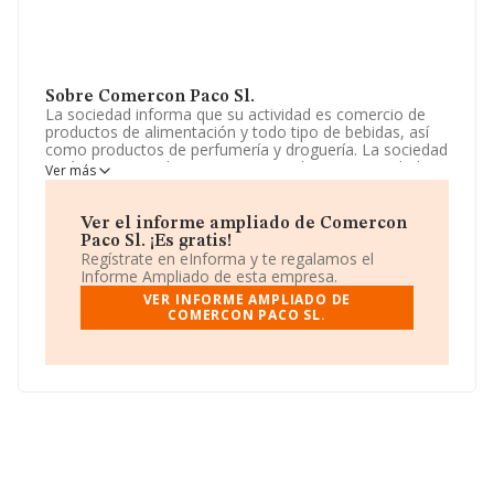
Sobre Comercon Paco Sl.
La sociedad informa que su actividad es comercio de
productos de alimentación y todo tipo de bebidas, así
como productos de perfumería y droguería. La sociedad
está inscrita en el Registro Mercantil como Sociedad
Ver más
Limitada. Clasifica su actividad CNAE como 'Fontanería,
instalaciones de sistemas de calefacción y aire
acondicionado', código 4322. La sociedad no tiene
Ver el informe ampliado de Comercon
actividad en mercados exteriores.
Paco Sl. ¡Es gratis!
Regístrate en eInforma y te regalamos el
Su email es
laboral@aleaasesores.com
.
Informe Ampliado de esta empresa.
VER INFORME AMPLIADO DE
La sociedad española
Comercon Paco S.L
, con NIF
COMERCON PACO SL.
B70363270, está situada en Lugar Calo núm. 67,
(15129), Vimianzo, en A Coruña, Galicia.
Con los datos a disposición de INFORMA sobre 30.641
empresas pertenecientes al sector, a nivel nacional la
facturación asciende a 9.687 millones de euros y en
2024 la media de facturación de ventas entre todas las
compañías alcanza los 316 mil euros. En relación con la
información de la provincia de A Coruña, en la base de
datos INFORMA constan 736 empresas, cuyas ventas