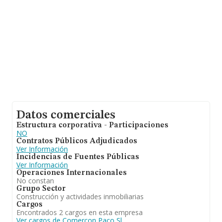
han obtenido los 527 millones de euros. Con el fin de
ampliar la información relativa a las compañías, la
antigüedad alcanza los 19 años desde la constitución.
La media de empleados de las empresas es de 3.
Datos comerciales
Estructura corporativa - Participaciones
NO
Contratos Públicos Adjudicados
Ver Información
Incidencias de Fuentes Públicas
Ver Información
Operaciones Internacionales
No constan
Grupo Sector
Construcción y actividades inmobiliarias
Cargos
Encontrados 2 cargos en esta empresa
Ver cargos de Comercon Paco Sl.