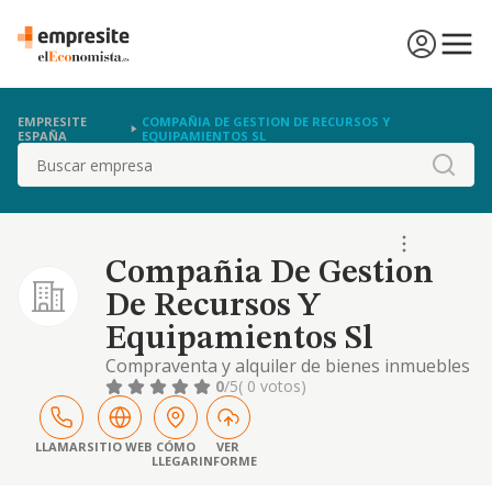
EMPRESITE
COMPAÑIA DE GESTION DE RECURSOS Y
ESPAÑA
EQUIPAMIENTOS SL
Buscar
Compañia De Gestion
De Recursos Y
Equipamientos Sl
Compraventa y alquiler de bienes inmuebles
y equipamientos complementarios
0
/5
( 0 votos)
LLAMAR
SITIO WEB
CÓMO
VER
LLEGAR
INFORME