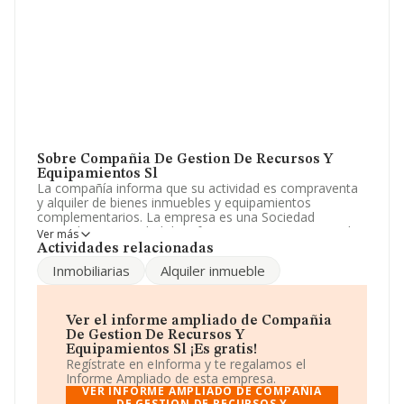
Sobre Compañia De Gestion De Recursos Y
Equipamientos Sl
La compañía informa que su actividad es compraventa
y alquiler de bienes inmuebles y equipamientos
complementarios. La empresa es una Sociedad
Limitada. La actividad de referencia CNAE corresponde
Ver más
a 'Alquiler de bienes inmobiliarios por cuenta propia',
Actividades relacionadas
cuyo Código es 6820. La sociedad no tiene actividad en
Inmobiliarias
Alquiler inmueble
mercados exteriores.
No ha habido variación en cuanto al número de
empleados con respecto al 2023 y teniendo en cuenta
Ver el informe ampliado de Compañia
la información disponible en INFORMA, ha dispuesto de
De Gestion De Recursos Y
un número de empleados por encima de la media de
Equipamientos Sl ¡Es gratis!
sector.
Regístrate en eInforma y te regalamos el
Informe Ampliado de esta empresa.
Respecto a la posición de la empresa según los niveles
VER INFORME AMPLIADO DE COMPAÑIA
DE GESTION DE RECURSOS Y