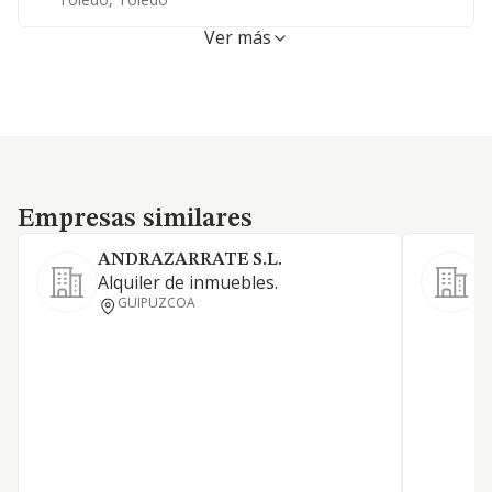
Ver más
Empresas similares
Empresas similares
ANDRAZARRATE S.L.
Alquiler de inmuebles.
T
GUIPUZCOA
M
I