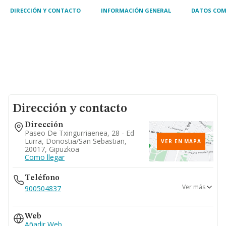
DIRECCIÓN Y CONTACTO
INFORMACIÓN GENERAL
DATOS COM
Dirección y contacto
Dirección
Paseo De Txingurriaenea, 28 - Ed
Lurra, Donostia/san Sebastian,
VER EN MAPA
20017, Gipuzkoa
Como llegar
Teléfono
Ver más
900504837
944234306
Web
944245656
Añadir Web