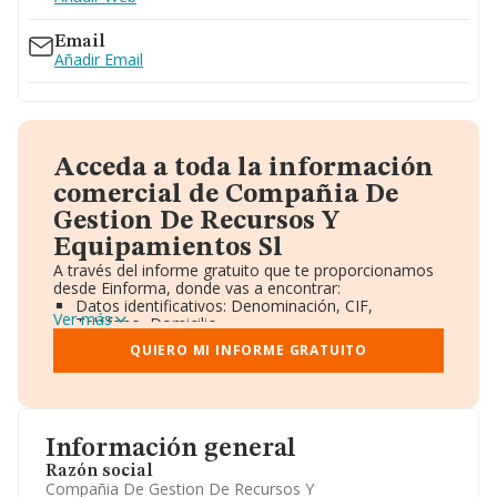
944235139
Email
Añadir Email
Acceda a toda la información
comercial de Compañia De
Gestion De Recursos Y
Equipamientos Sl
A través del informe gratuito que te proporcionamos
desde Einforma, donde vas a encontrar:
Datos identificativos: Denominación, CIF,
Ver más
Teléfono, Domicilio.
Informe Mercantil Completo (BORME).
QUIERO MI INFORME GRATUITO
Gráficos de Evolución Ventas y Empleados.
Consejo de Administración y Administradores.
Directivos y Ejecutivos.
Accionistas.
Participaciones y Vinculaciones en otras empresas.
Información general
Artículos de prensa publicados sobre la empresa.
Información oficial y registral complementaria.
Razón social
Compañia De Gestion De Recursos Y