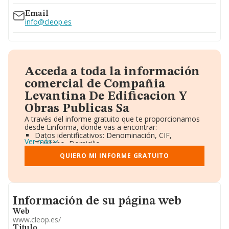
Email
info@cleop.es
Acceda a toda la información
comercial de Compañia
Levantina De Edificacion Y
Obras Publicas Sa
A través del informe gratuito que te proporcionamos
desde Einforma, donde vas a encontrar:
Datos identificativos: Denominación, CIF,
Ver más
Teléfono, Domicilio.
Informe Mercantil Completo (BORME).
QUIERO MI INFORME GRATUITO
Gráficos de Evolución Ventas y Empleados.
Consejo de Administración y Administradores.
Directivos y Ejecutivos.
Accionistas.
Participaciones y Vinculaciones en otras empresas.
Informacion de su página web
Información de su página web
Artículos de prensa publicados sobre la empresa.
Información oficial y registral complementaria.
Web
www.cleop.es/
Titulo