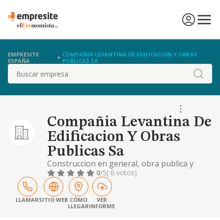
EMPRESITE
COMPAÑIA LEVANTINA DE EDIFICACION Y OBRAS
ESPAÑA
PUBLICAS SA
Buscar
Compañia Levantina De
Edificacion Y Obras
Publicas Sa
Construccion en general, obra publica y
privada.
0
/5
( 0 votos)
LLAMAR
SITIO WEB
CÓMO
VER
LLEGAR
INFORME