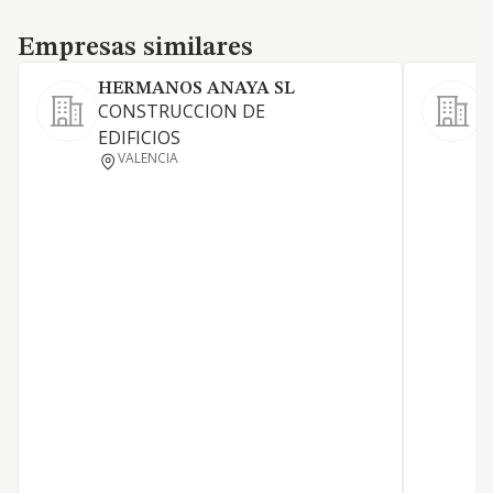
Empresas similares
Empresas similares
HERMANOS ANAYA SL
CONSTRUCCION DE
EDIFICIOS
L
VALENCIA
D
T
G