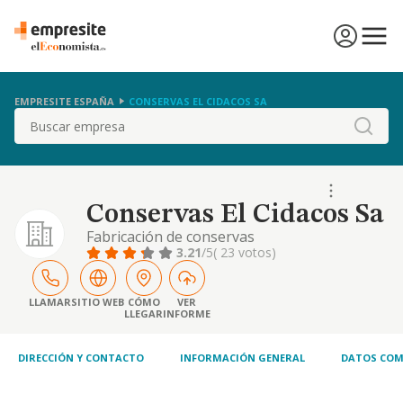
EMPRESITE ESPAÑA
CONSERVAS EL CIDACOS SA
Buscar
Conservas El Cidacos Sa
Fabricación de conservas
3.21
/5
( 23 votos)
LLAMAR
SITIO WEB
CÓMO
VER
LLEGAR
INFORME
DIRECCIÓN Y CONTACTO
INFORMACIÓN GENERAL
DATOS COM