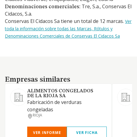
Tre, S.a., Conservas El
Denominaciones comerciales:
Cidacos, S.a.
Conservas El Cidacos Sa tiene un total de 12 marcas.
Ver
toda la información sobre todas las Marcas, Rótulos y
Denominaciones Comerciales de Conservas El Cidacos Sa
Empresas similares
Empresas similares
ALIMENTOS CONGELADOS
DE LA RIOJA SA
Fabricación de verduras
E
congeladas
p
RIOJA
h
VER INFORME
VER FICHA