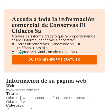
Acceda a toda la información
comercial de Conservas El
Cidacos Sa
A través del informe gratuito que te proporcionamos
desde Einforma, donde vas a encontrar:
Datos identificativos: Denominación, CIF,
Teléfono, Domicilio.
Informe Mercantil Completo (BORME).
Ver más
Gráficos de Evolución Ventas y Empleados.
Consejo de Administración y Administradores.
QUIERO MI INFORME GRATUITO
Directivos y Ejecutivos.
Accionistas.
Participaciones y Vinculaciones en otras empresas.
Artículos de prensa publicados sobre la empresa.
Informacion de su página web
Información oficial y registral complementaria.
Información de su página web
Web
www.barezp.com.es/
Titulo
Cidacos | Web de anuncios oficiales de Conservas El
Cidacos, S.A.
Cabecera