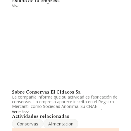
Estado de la empresa
Viva
Sobre Conservas El Cidacos Sa
La compañía informa que su actividad es fabricación de
conservas. La empresa aparece inscrita en el Registro
Mercantil como Sociedad Anónima. Su CNAE
corresponde a 1039 con código 'Otro procesado y
Ver más
conservación de frutas y hortalizas'. La compañía es
Actividades relacionadas
importadora y exportadora.
Conservas
Alimentacion
Por su facturación y número de empleados, la empresa