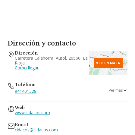
Dirección y contacto
Dirección
Carretera Calahorra, Autol, 26560, La
Rioja
VER EN MAPA
Como llegar
Teléfono
Ver más
941401328
948754800
Web
941443029
www.cidacos.com
941401379
Email
cidacos@cidacos.com