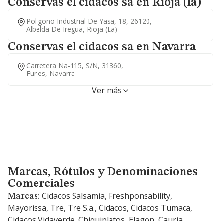
Conservas el cidacos sa en Rioja (la)
Poligono Industrial De Yasa, 18, 26120,
Albelda De Iregua, Rioja (la)
Conservas el cidacos sa en Navarra
Carretera Na-115, S/n, 31360,
Funes, Navarra
Ver más
Marcas, Rótulos y Denominaciones Comerciales
Marcas, Rótulos y Denominaciones
Comerciales
Cidacos Salsamia, Freshponsability,
Marcas:
Mayorissa, Tre, Tre S.a., Cidacos, Cidacos Tumaca,
Cidacos Vidaverde, Chiquiplatos, Elagon, Cauria