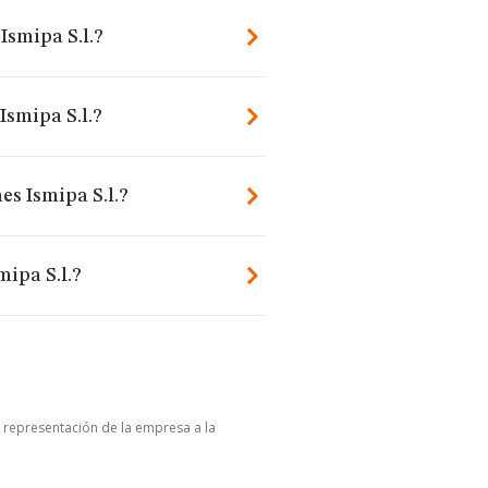
Ismipa S.l.?
Ismipa S.l.?
es Ismipa S.l.?
ipa S.l.?
u representación de la empresa a la