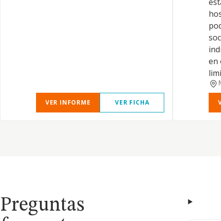
est
hos
pod
soc
ind
en 
lim
VER INFORME
VER FICHA
Preguntas