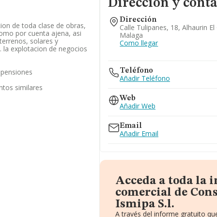
Dirección y conta
Dirección
ion de toda clase de obras,
Calle Tulipanes, 18, Alhaurin E
omo por cuenta ajena, asi
Malaga
errenos, solares y
Como llegar
. la explotacion de negocios
Teléfono
 pensiones
Añadir Teléfono
ntos similares
Web
Añadir Web
Email
Añadir Email
Acceda a toda la 
comercial de Con
Ismipa S.l.
A través del informe gratuito 