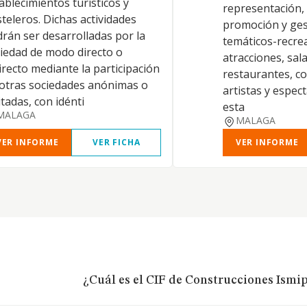
ablecimientos turísticos y
representación, 
teleros. Dichas actividades
promoción y ges
rán ser desarrolladas por la
temáticos-recrea
iedad de modo directo o
atracciones, sala
irecto mediante la participación
restaurantes, c
otras sociedades anónimas o
artistas y espec
itadas, con idénti
esta
MALAGA
MALAGA
VER INFORME
VER FICHA
VER INFORME
¿Cuál es el CIF de Construcciones Ismip