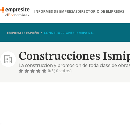
INFORMES DE EMPRESAS
DIRECTORIO DE EMPRESAS
EMPRESITE ESPAÑA
CONSTRUCCIONES ISMIPA S.L.
Construcciones Ismip
La construccion y promocion de toda clase de obra
asi como la compraventa de terrenos, solares y edif
0
/5
( 0 votos)
de hosteleria media