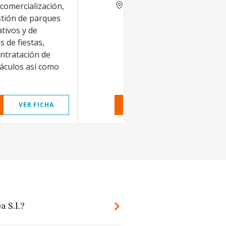
MALAGA
comercialización,
tión de parques
tivos y de
s de fiestas,
ontratación de
táculos así como
VER FICHA
VER INFORME
VER FIC
a S.l.?