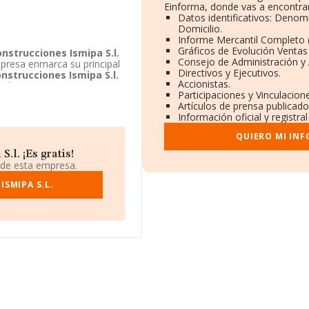
Einforma, donde vas a encontrar
Datos identificativos: Denom
Domicilio.
Informe Mercantil Completo
Gráficos de Evolución Venta
nstrucciones Ismipa S.l.
Consejo de Administración y 
mpresa enmarca su principal
Directivos y Ejecutivos.
nstrucciones Ismipa S.l.
Accionistas.
as de esta empresa es
Participaciones y Vinculacio
Artículos de prensa publicad
Información oficial y registr
QUIERO MI IN
l. ¡Es gratis!
 de esta empresa.
SMIPA S.L.