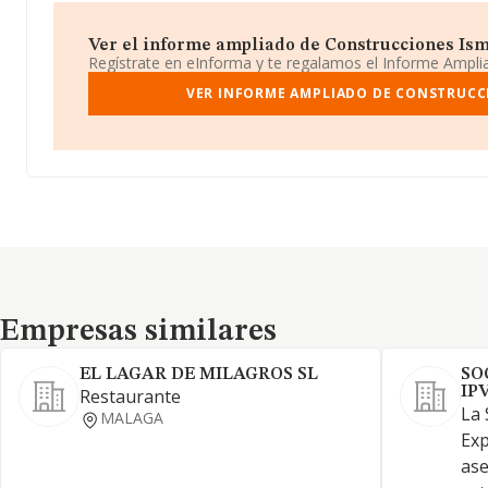
Ver el informe ampliado de Construcciones Ismip
Regístrate en eInforma y te regalamos el Informe Ampl
VER INFORME AMPLIADO DE CONSTRUCCI
Empresas similares
Empresas similares
EL LAGAR DE MILAGROS SL
SO
IP
Restaurante
La 
MALAGA
Exp
ase