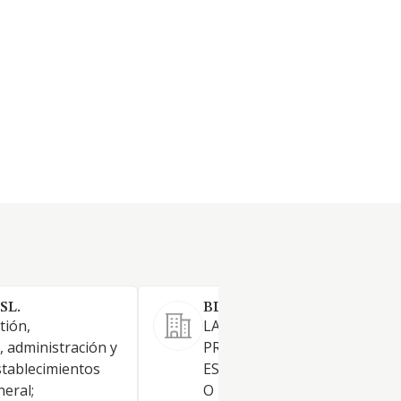
SL.
BLUE ACACIAS SL.
tión,
LA EXPLOTACION EN REGIM
, administración y
PROPIEDAD O ALQUILER DE
tablecimientos
ESTABLECIMIENTOS HOTEL
eral;
O DE RESTAURACION