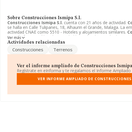
Sobre Construcciones Ismipa S.l.
Construcciones Ismipa S.l.
cuenta con 21 años de actividad.
Co
se halla en Calle Tulipanes, 18, Alhaurin el Grande, Malaga. La e
actividad CNAE como 5510 - Hoteles y alojamientos similares.
Co
toma la forma jurídica de Sociedad limitada. El intervalo de vent
Ver más
Menor de 300 mil €.
Actividades relacionadas
Construcciones
Terrenos
Ver el informe ampliado de Construcciones Ismipa S.
Regístrate en eInforma y te regalamos el Informe Ampliado
VER INFORME AMPLIADO DE CONSTRUCCIONES I