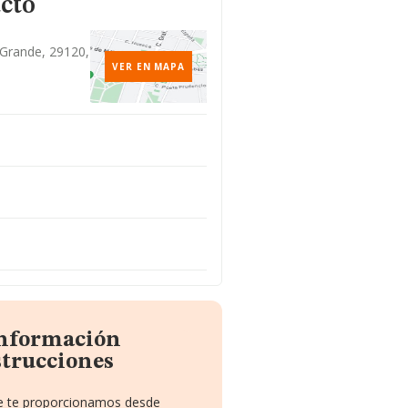
cto
l Grande, 29120,
VER EN MAPA
información
strucciones
que te proporcionamos desde