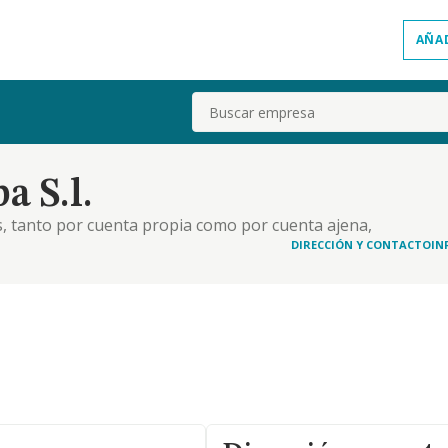
AÑA
Buscar
a S.l.
s, tanto por cuenta propia como por cuenta ajena,
icaciones de todo tipo. la explotacion de negocios
DIRECCIÓN Y CONTACTO
IN