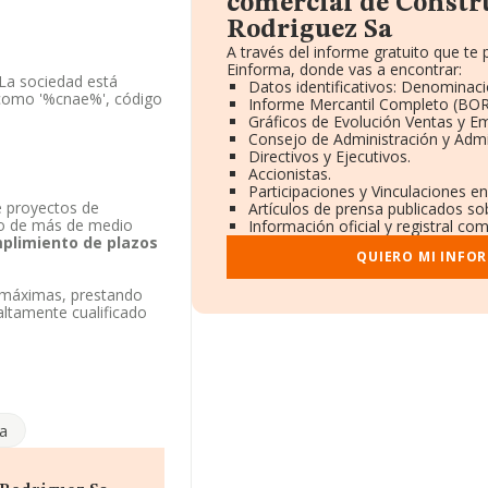
comercial de Constr
Rodriguez Sa
A través del informe gratuito que t
Einforma, donde vas a encontrar:
 La sociedad está
Datos identificativos: Denominaci
 como '%cnae%', código
Informe Mercantil Completo (BO
Gráficos de Evolución Ventas y E
Consejo de Administración y Admi
ndo a los niveles de
Directivos y Ejecutivos.
ado en el ranking
Accionistas.
 el ranking de sectores
Participaciones y Vinculaciones e
L
y
Via 5
e proyectos de
Artículos de prensa publicados so
loca la empresa antes
argo de más de medio
Información oficial y registral co
oinser Paal S.L
. Se ha
umplimiento de plazos
stos, pasando del
QUIERO MI INFO
 compañías:
Hidragua
ompañías como
Ony Vas
s máximas, prestando
L
. En 2025, la empresa
altamente cualificado
 provincial.
m
. La web es
CIF A44006682, tiene su
(44002), en el
a
9.997 empresas, la