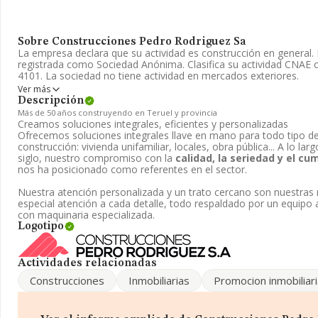
Sobre Construcciones Pedro Rodriguez Sa
La empresa declara que su actividad es construcción en general.
registrada como Sociedad Anónima. Clasifica su actividad CNAE
4101. La sociedad no tiene actividad en mercados exteriores.
Ver más
Dentro del ranking de empresas elaborado por INFORMA, atendie
Descripción
facturación de la empresa, se destaca que: la compañía ha mejor
Más de 50 años construyendo en Teruel y provincia
sectorial escalando 4.587 puestos, pasando del 8.808 al 4.221. En
Creamos soluciones integrales, eficientes y personalizadas
las siguientes empresas tienen mejor posición:
Villa Modular S.
Ofrecemos soluciones integrales llave en mano para todo tipo d
Infraestructuras y Urbanismo S.L
; sin embargo, el ranking co
construcción: vivienda unifamiliar, locales, obra pública... A lo l
de
Sánchez J. Construcciones Civiles y Edificaciones S.L
y
C
siglo, nuestro compromiso con la
calidad, la seriedad y el c
posicionado mejor en el ranking nacional, ha subido 116.713 pue
nos ha posicionado como referentes en el sector.
259.938 al 143.225. Aparecen mejor posicionadas las siguientes
Sur S.L
y
Esfera 2000 S.A
, sin embargo, está por encima de c
Nuestra atención personalizada y un trato cercano son nuestra
Agents S.L
y
Centros de Anatomia Patologica Ht Medica S.
especial atención a cada detalle, todo respaldado por un equipo 
ha mejorado de 448 puestos, pasando del 840 al 392 en el ranking
con maquinaria especializada.
Logotipo
Su teléfono es 978620250 y su email es
consprosa@hotmail.co
www.construccionespedrorodriguez.com
.
Actividades relacionadas
La empresa española
Construcciones Pedro Rodriguez S.A
, 
domicilio social establecido en Avenida De America núm. 10 1 B, 
Construcciones
Inmobiliarias
Promocion inmobiliari
municipio de Teruel, Aragón.
En relación con el sector y disponiendo de los datos de hasta 18