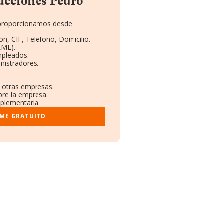
ucciones Pedro
e proporcionamos desde
ón, CIF, Teléfono, Domicilio.
RME).
mpleados.
nistradores.
n otras empresas.
bre la empresa.
mplementaria.
RME GRATUITO