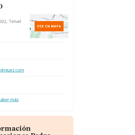
o
002, Teruel
VER EN MAPA
odriguez.com
Saber más
formación