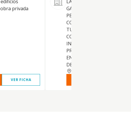
edificios
LA ACTIVIDAD AGRICOLA,
 obra privada
GANADERA, FORESTAL,
PESQUERA, INDUSTRIAL, DE
CONSTRUCCION, COMERCIAL
TURISTICA, DE TRANSPORTE
COMUNICACIONES, DE
INTERMEDIACION, DE
PROFESIONALES O DE SERVI
EN GENERAL; LA CONSTRUC
DE
TERUEL
VER FICHA
VER INFORME
VER FIC