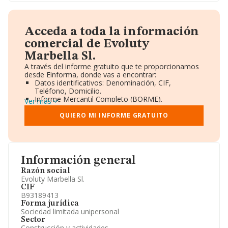
Acceda a toda la información
comercial de Evoluty
Marbella Sl.
A través del informe gratuito que te proporcionamos
desde Einforma, donde vas a encontrar:
Datos identificativos: Denominación, CIF,
Teléfono, Domicilio.
Informe Mercantil Completo (BORME).
Ver más
Gráficos de Evolución Ventas y Empleados.
Consejo de Administración y Administradores.
QUIERO MI INFORME GRATUITO
Directivos y Ejecutivos.
Accionistas.
Participaciones y Vinculaciones en otras empresas.
Artículos de prensa publicados sobre la empresa.
Información oficial y registral complementaria.
Información general
Razón social
Evoluty Marbella Sl.
CIF
B93189413
Forma jurídica
Sociedad limitada unipersonal
Sector
Construcción y actividades