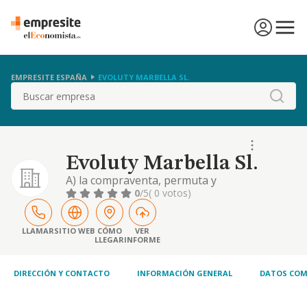
EMPRESITE ESPAÑA
EVOLUTY MARBELLA SL.
Buscar
Evoluty Marbella Sl.
A) la compraventa, permuta y
arrendamiento y en general adquisición por
0
/5
( 0 votos)
cualquier título, de bienes inmuebles de
cualquier naturaleza, su parcelación,
construcción y la realización de edificaciones
LLAMAR
SITIO WEB
CÓMO
VER
LLEGAR
INFORME
de cualquier tipo con acogimiento o no a la
legislación especial, particular o protectora
incluida la
DIRECCIÓN Y CONTACTO
INFORMACIÓN GENERAL
DATOS COM