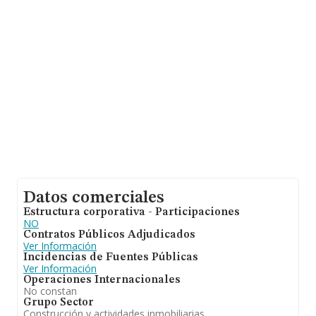
millones de euros y la media de facturación de ventas
entre todas las compañías alcanza los 128 mil euros.
Teniendo en cuenta la información sobre Málaga, en la
base de datos INFORMA constan 17407 empresas,
cuyas ventas han obtenido los 1.345 millones de euros.
Para aportar ulterior información de interés en el
ámbito sectorial, la antigüedad alcanza los 20 años
desde la constitución. La media de empleados de las
empresas es de 1.
Datos comerciales
Estructura corporativa - Participaciones
NO
Contratos Públicos Adjudicados
Ver Información
Incidencias de Fuentes Públicas
Ver Información
Operaciones Internacionales
No constan
Grupo Sector
Construcción y actividades inmobiliarias