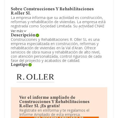
Sobre Construcciones Y Rehabilitaciones
R.oller Sl.
La empresa informa que su actividad es construcción,
reformas y rehabilitación de viviendas. La empresa está
registrada como Sociedad Limitada. Su actividad CNAE
es '%cnae%' con código 4101. La sociedad no tiene
Ver más
actividad en mercados exteriores.
Descripción
Construcciones y Rehabilitaciones R. Oller SL es una
Teniendo en cuenta la información disponible en
empresa especializada en construcción, reformas y
INFORMA, ha dispuesto de un número de empleados
rehabilitación de viviendas en la Val d'Aran. Ofrece
por encima de la media de sector.
servicios de obra nueva y rehabilitación de alto nivel,
con atención personalizada, control riguroso de cada
Acerca de la información disponible en INFORMA sobre
fase del proyecto y acabados de calidad.
los distintos rankings: se ha situado en la posición 8.822
Logotipo
del ranking sectorial, tienen mejor posición las
siguientes empresas del sector:
Innovaciones y
Rehabilitacion 2013 S.L
y
Construcciones Avila Gala
Hermanos S.L
; por detras de ella se encuentran
compañías como:
Menroc Vii Sociedad Limitada
y
Egoi y Unai Ramirez S.L
. En el ranking nacional,
destaca por la posición que ha ocupado en 2024:
258.725, éstas son las compañías que la adelantan en el
Ver el informe ampliado de
ranking:
Metalurgicas Norte Burgos S.L
y
Talleres
Construcciones Y Rehabilitaciones
Luis Saenz S.L
, en cambio, adelanta empresas como
R.oller Sl. ¡Es gratis!
Suministros Fuente de Cantos S.L
Regístrate en eInforma y te regalamos el
y
Residencia
D'avis Ripollet S.L
Informe Ampliado de esta empresa.
. En 2024 ha ocupado el 3.111