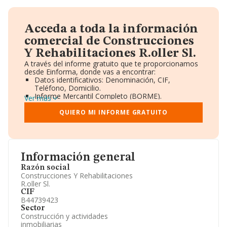
Acceda a toda la información
comercial de Construcciones
Y Rehabilitaciones R.oller Sl.
A través del informe gratuito que te proporcionamos
desde Einforma, donde vas a encontrar:
Datos identificativos: Denominación, CIF,
Teléfono, Domicilio.
Informe Mercantil Completo (BORME).
Ver más
Gráficos de Evolución Ventas y Empleados.
Consejo de Administración y Administradores.
QUIERO MI INFORME GRATUITO
Directivos y Ejecutivos.
Accionistas.
Participaciones y Vinculaciones en otras empresas.
Artículos de prensa publicados sobre la empresa.
Información oficial y registral complementaria.
Información general
Razón social
Construcciones Y Rehabilitaciones
R.oller Sl.
CIF
B44739423
Sector
Construcción y actividades
inmobiliarias