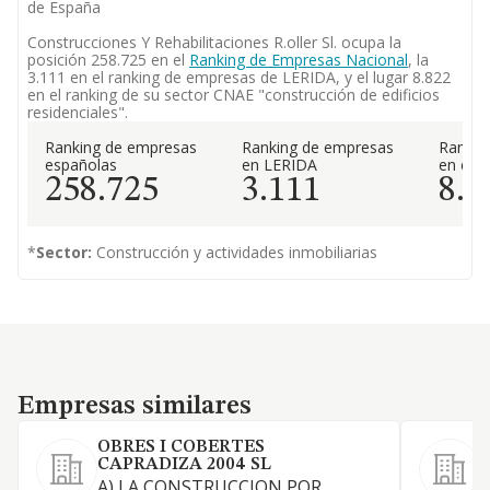
de España
Construcciones Y Rehabilitaciones R.oller Sl. ocupa la
posición 258.725 en el
Ranking de Empresas Nacional
, la
3.111 en el ranking de empresas de LERIDA, y el lugar 8.822
en el ranking de su sector CNAE "construcción de edificios
residenciales".
Ranking de empresas
Ranking de empresas
Rankin
españolas
en LERIDA
en el 
258.725
3.111
8.8
*
Sector:
Construcción y actividades inmobiliarias
Empresas similares
Empresas similares
OBRES I COBERTES
CAPRADIZA 2004 SL
A) LA CONSTRUCCION POR