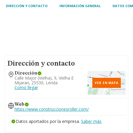
DIRECCIÓN Y CONTACTO
INFORMACIÓN GENERAL
DATOS COM
Dirección y contacto
Dirección
Calle Major (vielha), 9, Vielha E
Mijaran, 25530, Lerida
VER EN MAPA
Como llegar
Web
https://www.construccionesroller.com/
Datos aportados por la empresa.
Saber más