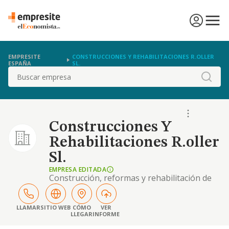
EMPRESITE
CONSTRUCCIONES Y REHABILITACIONES R.OLLER
ESPAÑA
SL.
Buscar
Construcciones Y
Rehabilitaciones R.oller
Sl.
EMPRESA EDITADA
Construcción, reformas y rehabilitación de
viviendas
LLAMAR
SITIO WEB
CÓMO
VER
LLEGAR
INFORME