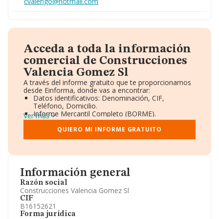
cvalengo@hotmail.com
Acceda a toda la información
comercial de Construcciones
Valencia Gomez Sl
A través del informe gratuito que te proporcionamos
desde Einforma, donde vas a encontrar:
Datos identificativos: Denominación, CIF,
Teléfono, Domicilio.
Informe Mercantil Completo (BORME).
Ver más
Gráficos de Evolución Ventas y Empleados.
Consejo de Administración y Administradores.
QUIERO MI INFORME GRATUITO
Directivos y Ejecutivos.
Accionistas.
Participaciones y Vinculaciones en otras empresas.
Artículos de prensa publicados sobre la empresa.
Información oficial y registral complementaria.
Información general
Razón social
Construcciones Valencia Gomez Sl
CIF
B16152621
Forma jurídica