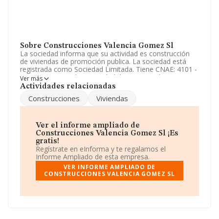
Sobre Construcciones Valencia Gomez Sl
La sociedad informa que su actividad es construcción
de viviendas de promoción publica. La sociedad está
registrada como Sociedad Limitada. Tiene CNAE: 4101 -
'%cnae%'. No realiza actividad de importación y/o
Ver más
exportación.
Actividades relacionadas
Construcciones
Viviendas
La plantilla permanece igual y atendiendo a los datos
disponibles en INFORMA, el número de empleados de la
compañía ha estado por debajo de la media de sector.
Ver el informe ampliado de
Dentro del ranking de empresas elaborado por
Construcciones Valencia Gomez Sl ¡Es
INFORMA, atendiendo a los niveles de facturación de la
gratis!
empresa, se destaca que: en 2025 la empresa ha
Regístrate en eInforma y te regalamos el
ganado 284 puestos en el ranking sectorial, pasando del
Informe Ampliado de esta empresa.
14.596 al 14.312. Se encuentran mejor posicionadas las
VER INFORME AMPLIADO DE
siguientes empresas del sector:
Bauerbuild S.L
y
CONSTRUCCIONES VALENCIA GOMEZ SL
Construcciones Hnos. Galan Flores S.L
; éstas son
algunas de las empresas que están más abajo:
Excadiezmo S.L
y
Construccions I Reformes José
Manuel Fabregat Sociedad Limitada
. Ha subido del
428.957 al 406.337 en el ranking nacional,
incrementando su posición de 22.620 puestos. En 2025,