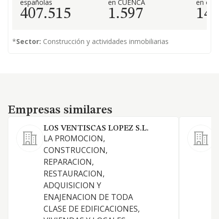
españolas
en CUENCA
en el 
407.515
1.597
14.
*
Sector:
Construcción y actividades inmobiliarias
Empresas similares
Empresas similares
LOS VENTISCAS LOPEZ S.L.
LA PROMOCION,
CONSTRUCCION,
E
REPARACION,
RESTAURACION,
T
ADQUISICION Y
ENAJENACION DE TODA
CLASE DE EDIFICACIONES,