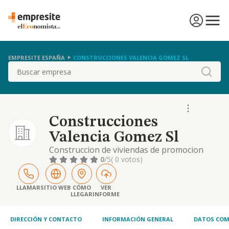
EMPRESITE ESPAÑA
CONSTRUCCIONES VALENCIA GOMEZ SL
Buscar
Construcciones
Valencia Gomez Sl
Construccion de viviendas de promocion
publica.
0
/5
( 0 votos)
LLAMAR
SITIO WEB
CÓMO
VER
LLEGAR
INFORME
DIRECCIÓN Y CONTACTO
INFORMACIÓN GENERAL
DATOS COM