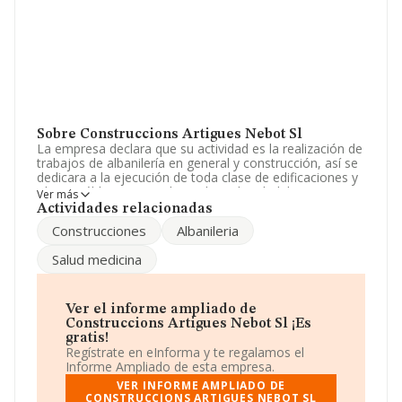
Sobre Construccions Artigues Nebot Sl
La empresa declara que su actividad es la realización de
trabajos de albanilería en general y construcción, así se
dedicara a la ejecución de toda clase de edificaciones y
obras, públicas y privadas incluso de rehabilitacion,
Ver más
restauración o nueva edificación. La empresa está
Actividades relacionadas
registrada como Sociedad Limitada. Su actividad CNAE
Construcciones
Albanileria
es '%cnae%' con código 4101. La sociedad no tiene
actividad en mercados exteriores.
Salud medicina
Ha contado con el mismo número de empleados y
según los datos a disposición de INFORMA, ha tenido
un número de empleados por debajo de la media de
Ver el informe ampliado de
sector.
Construccions Artigues Nebot Sl ¡Es
gratis!
Respecto a la posición de la empresa según los niveles
Regístrate en eInforma y te regalamos el
de facturación, en los distintos rankings, INFORMA
Informe Ampliado de esta empresa.
facilita la siguiente información: la empresa ha caído
VER INFORME AMPLIADO DE
1.261 puestos en el ranking sectorial, pasando del
CONSTRUCCIONS ARTIGUES NEBOT SL