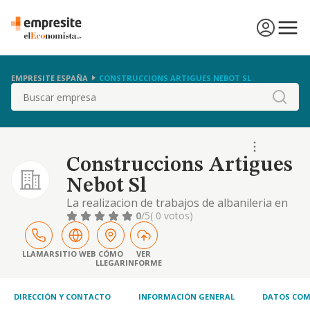
EMPRESITE ESPAÑA
CONSTRUCCIONS ARTIGUES NEBOT SL
Buscar
Construccions Artigues
Nebot Sl
La realizacion de trabajos de albanileria en
general y construccion, asi se dedicara a la
0
/5
( 0 votos)
ejecucion de toda clase de edificaciones y
obras, publicas y privadas incluso de
rehabilitacion, restauracion o nueva
LLAMAR
SITIO WEB
CÓMO
VER
LLEGAR
INFORME
edificacion.
DIRECCIÓN Y CONTACTO
INFORMACIÓN GENERAL
DATOS COM