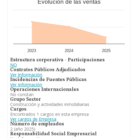
Evolución de las ventas
En resumen,
Construccions Artigues Nebot S.L
está
especializada en la realización de trabajos de albanilería
en general y construcción, así se dedicara a la ejecución
de toda clase de edificaciones y obras, públicas y
privadas incluso de rehabilitacion, restauración o nueva
edificación. Se ha posicionado más abajo en el ranking
de provincia frente al 2024.
2023
2024
2025
Estructura corporativa - Participaciones
NO
Contratos Públicos Adjudicados
Ver Información
Incidencias de Fuentes Públicas
Ver Información
Operaciones Internacionales
No constan
Grupo Sector
Construcción y actividades inmobiliarias
Cargos
Encontrados 1 cargos en esta empresa
Ver cargos de Empresa
Número de empleados
2 (año 2025)
Responsabilidad Social Empresarial