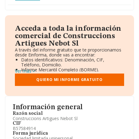
Acceda a toda la información
comercial de Construccions
Artigues Nebot Sl
A través del informe gratuito que te proporcionamos
desde Einforma, donde vas a encontrar:
Datos identificativos: Denominación, CIF,
Teléfono, Domicilio.
Informe Mercantil Completo (BORME).
Ver más
Gráficos de Evolución Ventas y Empleados.
Consejo de Administración y Administradores.
QUIERO MI INFORME GRATUITO
Directivos y Ejecutivos.
Accionistas.
Participaciones y Vinculaciones en otras empresas.
Artículos de prensa publicados sobre la empresa.
Información oficial y registral complementaria.
Información general
Razón social
Construccions Artigues Nebot Sl
CIF
B57584914
Forma jurídica
Sociedad limitada unipersonal