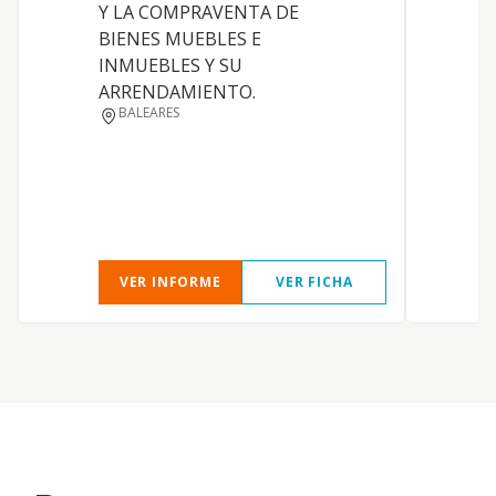
Y LA COMPRAVENTA DE
e
BIENES MUEBLES E
s
INMUEBLES Y SU
d
ARRENDAMIENTO.
d
BALEARES
e
a
i
r
i
VER INFORME
VER FICHA