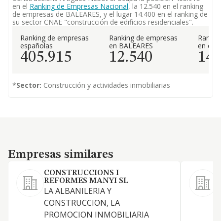
en el
Ranking de Empresas Nacional
, la 12.540 en el ranking
de empresas de BALEARES, y el lugar 14.400 en el ranking de
su sector CNAE "construcción de edificios residenciales".
Ranking de empresas
Ranking de empresas
Rankin
españolas
en BALEARES
en el 
405.915
12.540
14.
*
Sector:
Construcción y actividades inmobiliarias
Empresas similares
Empresas similares
CONSTRUCCIONS I
REFORMES MANYI SL
S
LA ALBANILERIA Y
L
CONSTRUCCION, LA
e
PROMOCION INMOBILIARIA
I