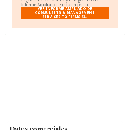
Alicante, Comunidad Valenciana.
Informe Ampliado de esta empresa.
VER INFORME AMPLIADO DE
En relación con el sector y disponiendo de los datos de
CONSULTING & MANAGEMENT
SERVICES TO FIRMS SL.
hasta 56.878 empresas, la facturación en el ámbito
nacional alcanza los 14.471 millones de euros y el
promedio de la facturación de ventas entre todas las
compañías asciende a los 254 mil euros. Con el fin de
ampliar la información relativa a las compañías, la
antigüedad desde la constitución es de 19 años. La
media de empleados es de 3.
Datos comerciales