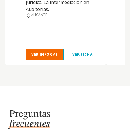
jurídica. La intermediación en
Auditorías.
F
ALICANTE
VER INFORME
VER FICHA
Preguntas
frecuentes