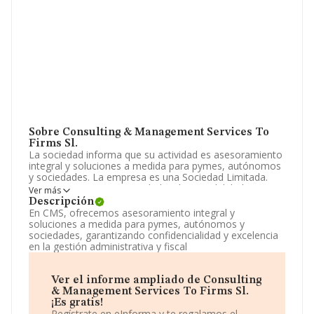
Sobre Consulting & Management Services To
Firms Sl.
La sociedad informa que su actividad es asesoramiento
integral y soluciones a medida para pymes, autónomos
y sociedades. La empresa es una Sociedad Limitada.
Tiene CNAE: 6920 - 'Actividades de contabilidad,
Ver más
teneduría de libros, auditoría y asesoría fiscal'. La
Descripción
empresa no tiene actividad en mercados exteriores.
En CMS, ofrecemos asesoramiento integral y
soluciones a medida para pymes, autónomos y
Su teléfono es 965120450 y la dirección de correo es
sociedades, garantizando confidencialidad y excelencia
contacto@cmsmediterraneo.es
. Para saber más puedes
en la gestión administrativa y fiscal
acceder a su página web en este enlace
www.cmsmediterraneo.es
.
Ver el informe ampliado de Consulting
La sociedad española
Consulting & Management
& Management Services To Firms Sl.
Services To Firms S.L
, con CIF B53858536, tiene
¡Es gratis!
domicilio fiscal en Calle Moratin núm. 4 Bj Dr, (03007),
Regístrate en eInforma y te regalamos el