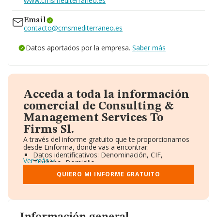
www.cmsmediterraneo.es
Email
contacto@cmsmediterraneo.es
Datos aportados por la empresa.
Saber más
Acceda a toda la información
comercial de Consulting &
Management Services To
Firms Sl.
A través del informe gratuito que te proporcionamos
desde Einforma, donde vas a encontrar:
Datos identificativos: Denominación, CIF,
Ver más
Teléfono, Domicilio.
Informe Mercantil Completo (BORME).
QUIERO MI INFORME GRATUITO
Gráficos de Evolución Ventas y Empleados.
Consejo de Administración y Administradores.
Directivos y Ejecutivos.
Accionistas.
Participaciones y Vinculaciones en otras empresas.
Artículos de prensa publicados sobre la empresa.