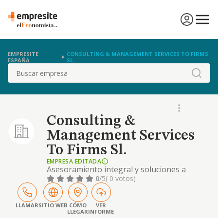
EMPRESITE
CONSULTING & MANAGEMENT SERVICES TO FIRMS
ESPAÑA
SL.
Buscar
Consulting &
Management Services
To Firms Sl.
EMPRESA EDITADA
Asesoramiento integral y soluciones a
medida para pymes, autónomos y
0
/5
( 0 votos)
sociedades
LLAMAR
SITIO WEB
CÓMO
VER
LLEGAR
INFORME