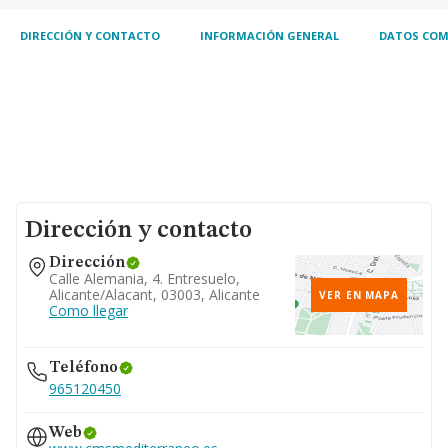
DIRECCIÓN Y CONTACTO
INFORMACIÓN GENERAL
DATOS COM
Dirección y contacto
Dirección
Calle Alemania, 4. Entresuelo,
Alicante/alacant, 03003, Alicante
VER EN MAPA
Como llegar
Teléfono
965120450
Web