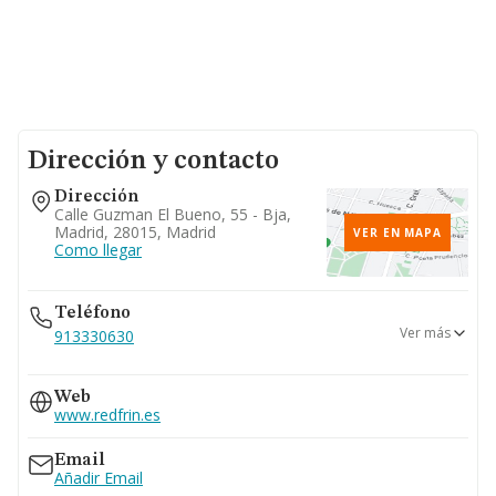
Dirección y contacto
Dirección
Calle Guzman El Bueno, 55 - Bja,
Madrid, 28015, Madrid
VER EN MAPA
Como llegar
Teléfono
Ver más
913330630
915437207
Web
607...
www.redfrin.es
Ver teléfono 607...
615...
Email
Ver teléfono 615...
Añadir Email