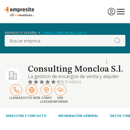
EMPRESITE ESPAÑA
CONSULTING MONCLOA S.L.
Buscar
Consulting Moncloa S.l.
La gestion de encargos de venta y alquiler
inmobiliaria, asi como la intermediacion en el
0
/5
( 0 votos)
sector inmobiliario. etc.
LLAMAR
SITIO WEB
CÓMO
VER
LLEGAR
INFORME
DIRECCIÓN Y CONTACTO
INFORMACIÓN GENERAL
DATOS COM