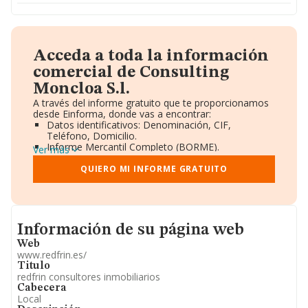
Acceda a toda la información
comercial de Consulting
Moncloa S.l.
A través del informe gratuito que te proporcionamos
desde Einforma, donde vas a encontrar:
Datos identificativos: Denominación, CIF,
Teléfono, Domicilio.
Informe Mercantil Completo (BORME).
Ver más
Gráficos de Evolución Ventas y Empleados.
Consejo de Administración y Administradores.
QUIERO MI INFORME GRATUITO
Directivos y Ejecutivos.
Accionistas.
Participaciones y Vinculaciones en otras empresas.
Artículos de prensa publicados sobre la empresa.
Informacion de su página web
Información oficial y registral complementaria.
Información de su página web
Web
www.redfrin.es/
Titulo
redfrin consultores inmobiliarios
Cabecera
Local