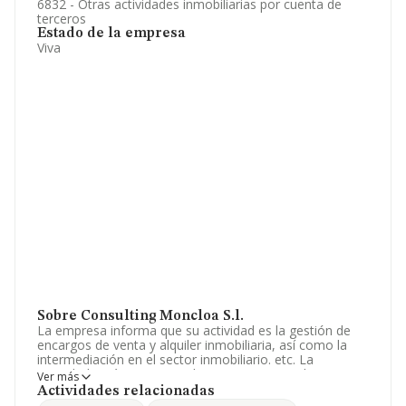
6832 - Otras actividades inmobiliarias por cuenta de
terceros
Estado de la empresa
Viva
Sobre Consulting Moncloa S.l.
La empresa informa que su actividad es la gestión de
encargos de venta y alquiler inmobiliaria, así como la
intermediación en el sector inmobiliario. etc. La
sociedad está inscrita en el Registro Mercantil como
Ver más
Sociedad Limitada. Su CNAE corresponde a 6832 con
Actividades relacionadas
código 'Gestión y administración de la propiedad