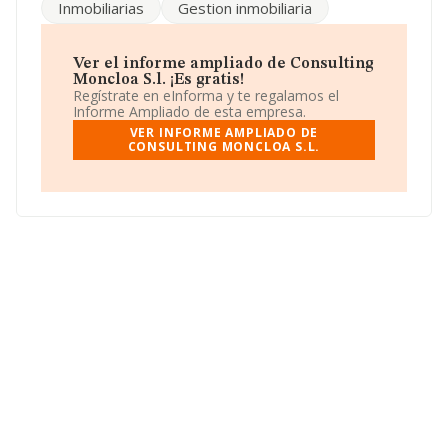
Inmobiliarias
Gestion inmobiliaria
inmobiliaria'. No realiza actividad de importación y/o
exportación.
No ha habido variación en cuanto al número de
Ver el informe ampliado de Consulting
empleados con respecto al 2024 y según las cifras
Moncloa S.l. ¡Es gratis!
existentes en la base de datos de INFORMA, el número
Regístrate en eInforma y te regalamos el
de empleados ha estado por encima de la media de
Informe Ampliado de esta empresa.
sector.
VER INFORME AMPLIADO DE
CONSULTING MONCLOA S.L.
Acerca de la información en los distintos rankings: en
2025, la empresa ha ganado 18 posiciones en el ranking
sectorial, pasando del 931 al 913. En el ranking del
sector, delante de la empresa están compañías como,
por ejemplo:
Imap Inmobiliario S.L
y
Grupo 3 Real
Estate S.L
; en cambio, por debajo de la compañía,
están empresas como:
4 River S.L
y
Alpama
Desarrollos S.L
. Se ha posicionado mejor en el ranking
nacional, ha subido 7.899 puestos, pasando del 240.483
al 232.584. Aparecen mejor posicionadas las siguientes
compañías:
Galaxia Corner S.L
y
Torres Rius
Aymerich S.L
, sin embargo, entre las compañías que
se colocan por detrás podemos encontrar:
Dosdego
Sociedad Limitada
y
It Consolidation &
Management S.L
. La empresa ha subido 270 puestos
en el ranking provincial, pasando del 42.793 al 42.523.
Para llamar las oficinas se puede hacer a través del
número 913330630 y para saber más puedes acceder a