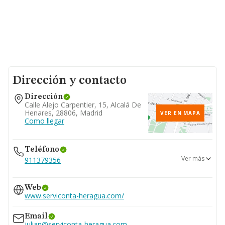
Dirección y contacto
Dirección
Calle Alejo Carpentier, 15, Alcalá De
Henares, 28806, Madrid
VER EN MAPA
Como llegar
Teléfono
Ver más
911379356
918301800
Web
695...
www.serviconta-heragua.com/
Ver teléfono 695...
Email
julian@serviconta-heragua.com