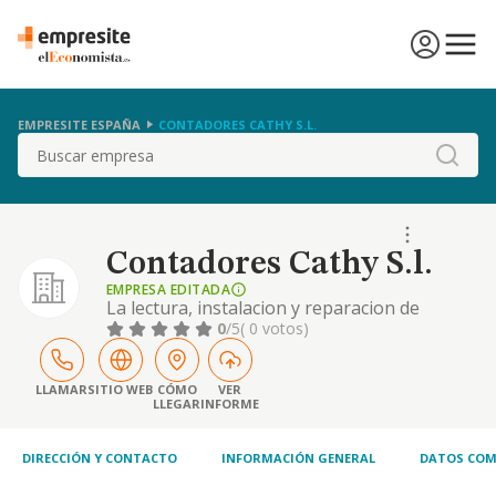
EMPRESITE ESPAÑA
CONTADORES CATHY S.L.
Buscar
Contadores Cathy S.l.
EMPRESA EDITADA
La lectura, instalacion y reparacion de
contadores de agua. la comercializacion,
0
/5
( 0 votos)
distribucion, importacion y exportacion de
todo tipo de aparatos, productos y piezas de
fontaneria y saneamientos.
LLAMAR
SITIO WEB
CÓMO
VER
LLEGAR
INFORME
DIRECCIÓN Y CONTACTO
INFORMACIÓN GENERAL
DATOS COM