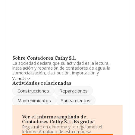
Sobre Contadores Cathy S.l.
La sociedad declara que su actividad es la lectura,
instalación y reparación de contadores de agua. la
comercialización, distribución, importación y
exportación de todo tipo de aparatos, productos y
Ver más
piezas de fontanería y saneamientos. La empresa
Actividades relacionadas
aparece inscrita en el Registro Mercantil como Sociedad
Construcciones
Reparaciones
Limitada. Su actividad CNAE es 'Fontanería,
instalaciones de sistemas de calefacción y aire
Mantenimientos
Saneamientos
acondicionado' con código 4322. La compañía no tiene
actividad en mercados exteriores.
Ha habido un descenso en cuanto al número de
Ver el informe ampliado de
empleados y atendiendo a los datos disponibles en
Contadores Cathy S.l. ¡Es gratis!
INFORMA, ese número ha estado por encima de la
Regístrate en eInforma y te regalamos el
media de sector.
Informe Ampliado de esta empresa.