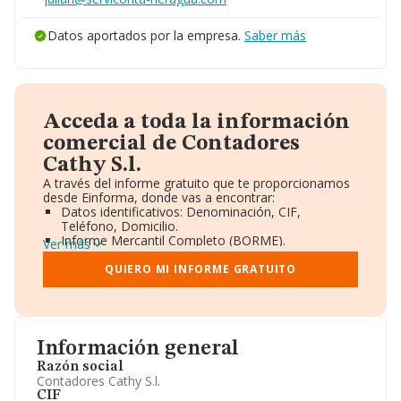
Datos aportados por la empresa.
Saber más
Acceda a toda la información
comercial de Contadores
Cathy S.l.
A través del informe gratuito que te proporcionamos
desde Einforma, donde vas a encontrar:
Datos identificativos: Denominación, CIF,
Teléfono, Domicilio.
Informe Mercantil Completo (BORME).
Ver más
Gráficos de Evolución Ventas y Empleados.
Consejo de Administración y Administradores.
QUIERO MI INFORME GRATUITO
Directivos y Ejecutivos.
Accionistas.
Participaciones y Vinculaciones en otras empresas.
Artículos de prensa publicados sobre la empresa.
Información oficial y registral complementaria.
Información general
Razón social
Contadores Cathy S.l.
CIF