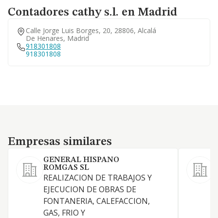
Contadores cathy s.l. en Madrid
Calle Jorge Luis Borges, 20, 28806, Alcalá
De Henares, Madrid
918301808
918301808
Empresas similares
Empresas similares
GENERAL HISPANO
P
ROMGAS SL
REALIZACION DE TRABAJOS Y
T
EJECUCION DE OBRAS DE
FONTANERIA, CALEFACCION,
GAS, FRIO Y
C