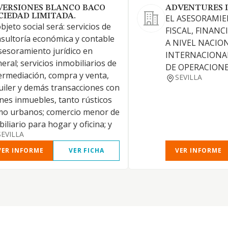
VERSIONES BLANCO BACO
ADVENTURES 
CIEDAD LIMITADA.
EL ASESORAMIE
objeto social será: servicios de
FISCAL, FINAN
sultoría económica y contable
A NIVEL NACIO
sesoramiento jurídico en
INTERNACIONA
eral; servicios inmobiliarios de
DE OPERACION
ermediación, compra y venta,
SEVILLA
uiler y demás transacciones con
nes inmuebles, tanto rústicos
mo urbanos; comercio menor de
iliario para hogar y oficina; y
SEVILLA
VER INFORME
VER FICHA
VER INFORME