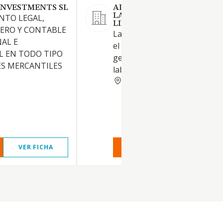
INVESTMENTS SL
ALMEIDA ASESORES
LABORALES SOCIEDAD
NTO LEGAL,
LIMITADA.
CIERO Y CONTABLE
La mediación o intermediació
NAL E
el asesoramiento jurídico en
L EN TODO TIPO
general, y especialmente en e
ES MERCANTILES
laboral, fiscal y contable
SEVILLA
VER FICHA
VER INFORME
VER FIC