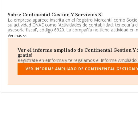
Sobre Continental Gestion Y Servicios Sl
La empresa aparece inscrita en el Registro Mercantil como Socied
su actividad CNAE como 'Actividades de contabilidad, teneduría de
asesoría fiscal', código 6920. La compañía no tiene actividad en 
Ver más
Ha contado con el mismo número de empleados y según los dato
INFORMA, ha tenido un número de empleados por debajo de la m
Ver el informe ampliado de Continental Gestion Y S
Su correo es
ana.perez@nauplia.es
. La web es
www.atriaservicios
gratis!
Regístrate en eInforma y te regalamos el Informe Ampliado
La sociedad española
Continental Gestión y Servicios S.L
, B9
en Calle Dos Pie Solo Pg Ind. Cuch Mod B, (41500), Alcalá De Gua
VER INFORME AMPLIADO DE CONTINENTAL GESTION Y
Sevilla, Andalucía.
En relación con el sector y disponiendo de los datos de hasta 56
nacional la facturación asciende a 14.471 millones de euros y se
facturación de 254 mil euros entre todas las compañías. Teniend
información sobre Sevilla, en la base de datos INFORMA consta
ventas han obtenido los 163 millones de euros. Como información
los empleados de media son 3. La antigüedad alcanza los 19 años