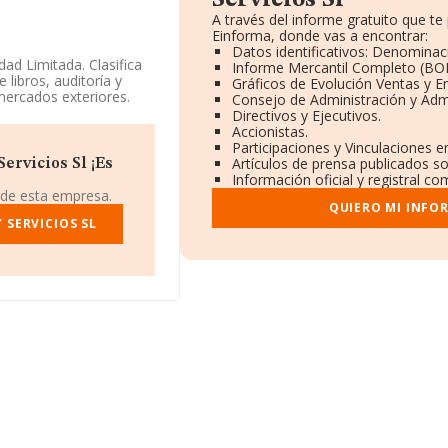
Servicios Sl
A través del informe gratuito que 
Einforma, donde vas a encontrar:
Datos identificativos: Denominaci
ad Limitada. Clasifica
Informe Mercantil Completo (BO
 libros, auditoría y
Gráficos de Evolución Ventas y 
mercados exteriores.
Consejo de Administración y Adm
Directivos y Ejecutivos.
s a disposición de
Accionistas.
edia de sector.
Participaciones y Vinculaciones 
Artículos de prensa publicados s
ervicios Sl ¡Es
.es
.
Información oficial y registral c
 de esta empresa.
1366971, está situada
QUIERO MI INFO
daira, provincia de
 SERVICIOS SL
.878 empresas, a nivel
 calcula un promedio de
o en cuenta la
n 1808 empresas, cuyas
 adicional de interés,
 desde la constitución.