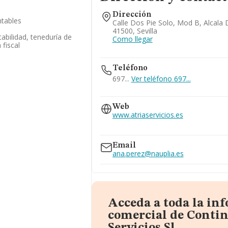
Dirección
ntables
Calle Dos Pie Solo, Mod B, Alcala 
41500, Sevilla
abilidad, teneduría de
Como llegar
 fiscal
Teléfono
697...
Ver teléfono 697...
954933277
Web
www.atriaservicios.es
www.continental.es
Email
ana.perez@nauplia.es
Acceda a toda la in
comercial de Contin