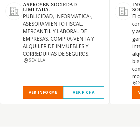
ASPROYEN SOCIEDAD
IN
LIMITADA.
SO
PUBLICIDAD, INFORMATICA-,
El 
ASESORAMIENTO FISCAL,
con
MERCANTIL Y LABORAL DE
y a
EMPRESAS, COMPRA-VENTA Y
gen
ALQUILER DE INMUEBLES Y
int
CORREDURIAS DE SEGUROS.
alq
SEVILLA
bie
co
mob
VER INFORME
VER FICHA