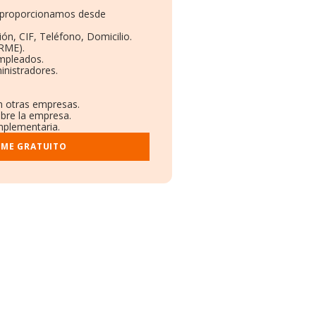
te proporcionamos desde
ón, CIF, Teléfono, Domicilio.
RME).
Empleados.
inistradores.
en otras empresas.
obre la empresa.
omplementaria.
RME GRATUITO