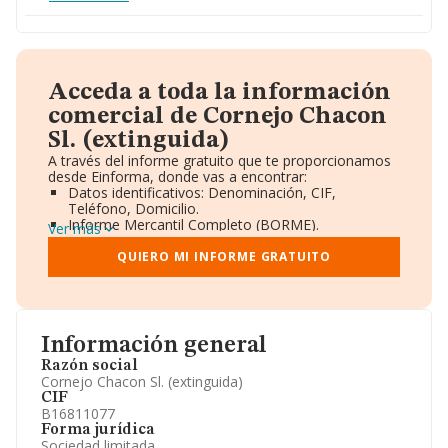
Acceda a toda la información
comercial de Cornejo Chacon
Sl. (extinguida)
A través del informe gratuito que te proporcionamos
desde Einforma, donde vas a encontrar:
Datos identificativos: Denominación, CIF,
Teléfono, Domicilio.
Informe Mercantil Completo (BORME).
Ver más
Gráficos de Evolución Ventas y Empleados.
Consejo de Administración y Administradores.
QUIERO MI INFORME GRATUITO
Directivos y Ejecutivos.
Accionistas.
Participaciones y Vinculaciones en otras empresas.
Artículos de prensa publicados sobre la empresa.
Información oficial y registral complementaria.
Información general
Razón social
Cornejo Chacon Sl. (extinguida)
CIF
B16811077
Forma jurídica
Sociedad limitada