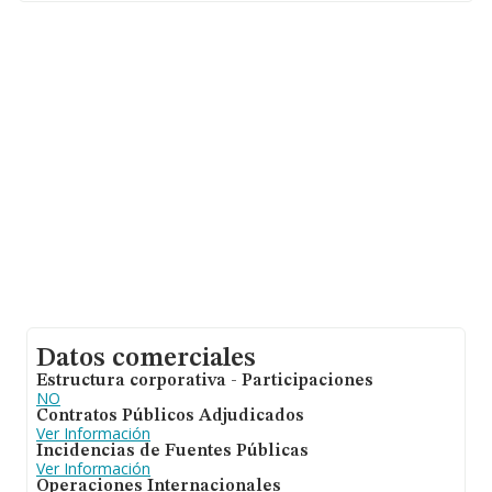
Con los datos a disposición de INFORMA sobre 22.498
empresas pertenecientes al sector, en el ámbito
nacional la facturación alcanza la cifra de 16.393
millones de euros y se calcula un promedio de
facturación de 728 mil euros entre todas las compañías.
Teniendo en cuenta la información sobre Málaga, en la
base de datos INFORMA constan 1074 empresas, con
ventas de hasta 186 millones de euros. Para aportar
ulterior información de interés en el ámbito sectorial, la
media de empleados de las empresas es de 4. La
antigüedad desde la constitución es de 18 años.
Datos comerciales
Estructura corporativa - Participaciones
NO
Contratos Públicos Adjudicados
Ver Información
Incidencias de Fuentes Públicas
Ver Información
Operaciones Internacionales