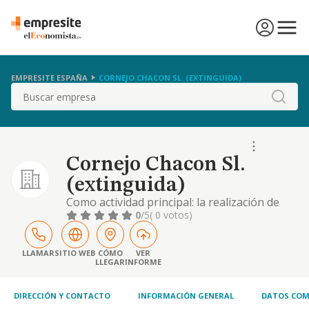
EMPRESITE ESPAÑA
CORNEJO CHACON SL. (EXTINGUIDA)
Buscar
Cornejo Chacon Sl.
(extinguida)
Como actividad principal: la realización de
pruebas y test de detección de
0
/5
( 0 votos)
enfermedades, incluyendo pruebas pcr y de
antígenos. (cnae 7120). otras actividades:
venta al por mayor y al menor de material
LLAMAR
SITIO WEB
CÓMO
VER
LLEGAR
INFORME
sanitario y de protección contra
enfermedades contagiosas (cnae 4782 y
4642). comercialización de
DIRECCIÓN Y CONTACTO
INFORMACIÓN GENERAL
DATOS COM