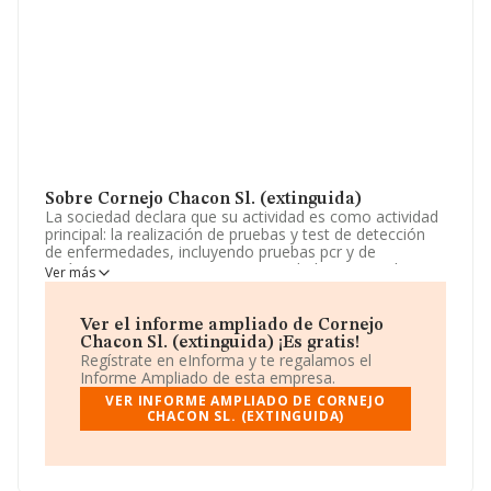
Sobre Cornejo Chacon Sl. (extinguida)
La sociedad declara que su actividad es como actividad
principal: la realización de pruebas y test de detección
de enfermedades, incluyendo pruebas pcr y de
antígenos. (cnae 7120). otras actividades: venta al por
Ver más
mayor y al menor de material sanitario y de protección
contra enfermedades contagiosas (cnae 4782 y 4642).
comercialización de. La empresa es una Sociedad
Ver el informe ampliado de Cornejo
Limitada. Clasifica su actividad CNAE como 'Comercio al
Chacon Sl. (extinguida) ¡Es gratis!
por menor de prendas de vestir en establecimientos
Regístrate en eInforma y te regalamos el
especializados', código 4771. La sociedad no tiene
Informe Ampliado de esta empresa.
actividad en mercados exteriores.
VER INFORME AMPLIADO DE CORNEJO
CHACON SL. (EXTINGUIDA)
La sociedad
Cornejo Chacon S.L. (extinguida)
, con
número de identificación fiscal B16811077, se
encuentra en Carretera Coin Churriana núm. 45, (29140),
Málaga, Andalucía.