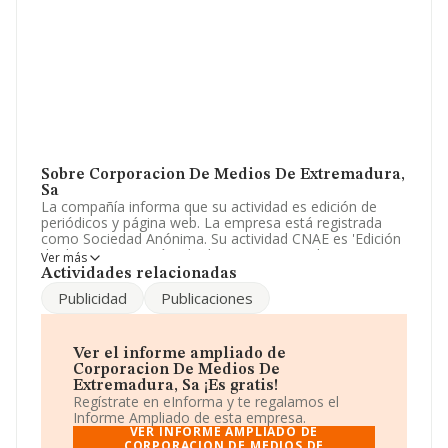
Sobre Corporacion De Medios De Extremadura,
Sa
La compañía informa que su actividad es edición de
periódicos y página web. La empresa está registrada
como Sociedad Anónima. Su actividad CNAE es 'Edición
de directorios y guías de direcciones postales' con
Ver más
código 5812. No realiza actividad de importación y/o
Actividades relacionadas
exportación.
Publicidad
Publicaciones
Acerca de la información disponible en INFORMA sobre
los distintos rankings: la empresa ha caído 1 puesto en
el ranking sectorial, pasando del 53 al 54. En el ranking
Ver el informe ampliado de
del sector, delante de la empresa están compañías
Corporacion De Medios De
como, por ejemplo:
Grupo Promotor Salmantino, S.A
Extremadura, Sa ¡Es gratis!
y
Baigorri Argitaletxe S.A
; éstas son algunas de las
Regístrate en eInforma y te regalamos el
empresas que están más abajo:
Promotora
Informe Ampliado de esta empresa.
Mediterranea de Informaciones y Comunicaciones
VER INFORME AMPLIADO DE
Sociedad Anónima
CORPORACION DE MEDIOS DE
y
El Diario de Leon, S.A
. En 2025,