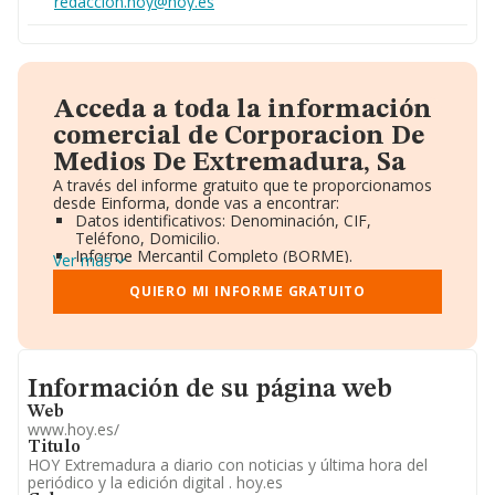
redaccion.hoy@hoy.es
Acceda a toda la información
comercial de Corporacion De
Medios De Extremadura, Sa
A través del informe gratuito que te proporcionamos
desde Einforma, donde vas a encontrar:
Datos identificativos: Denominación, CIF,
Teléfono, Domicilio.
Informe Mercantil Completo (BORME).
Ver más
Gráficos de Evolución Ventas y Empleados.
Consejo de Administración y Administradores.
QUIERO MI INFORME GRATUITO
Directivos y Ejecutivos.
Accionistas.
Participaciones y Vinculaciones en otras empresas.
Artículos de prensa publicados sobre la empresa.
Informacion de su página web
Información oficial y registral complementaria.
Información de su página web
Web
www.hoy.es/
Titulo
HOY Extremadura a diario con noticias y última hora del
periódico y la edición digital . hoy.es