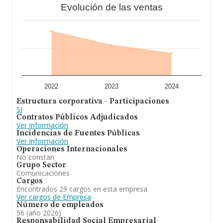
Evolución de las ventas
La media de empleados de las empresas es de 4.
Para concluir, la actividad de
Corporacion de Medios
de Extremadura, S.A
está enfocada en edición de
periódicos y página web. En cuanto a la posición en el
ranking de la provincia de Badajoz, la empresa ha
perdido posiciones frente al 2024.
2022
2023
2024
Estructura corporativa - Participaciones
SI
Contratos Públicos Adjudicados
Ver Información
Incidencias de Fuentes Públicas
Ver Información
Operaciones Internacionales
No constan
Grupo Sector
Comunicaciones
Cargos
Encontrados 29 cargos en esta empresa
Ver cargos de Empresa
Número de empleados
56 (año 2026)
Responsabilidad Social Empresarial