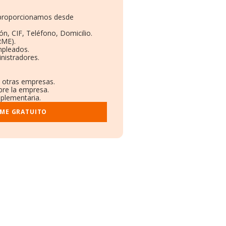
e proporcionamos desde
ón, CIF, Teléfono, Domicilio.
RME).
mpleados.
nistradores.
n otras empresas.
bre la empresa.
mplementaria.
RME GRATUITO