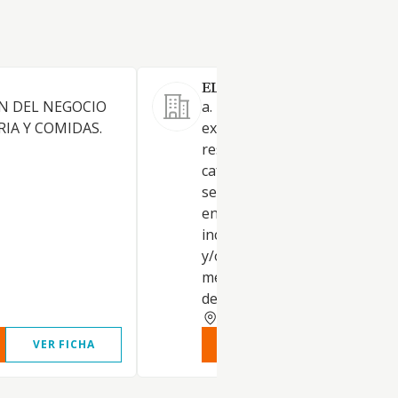
EL REBOST DE FAGECA SL.
N DEL NEGOCIO
a. La prestación, gestión y
RIA Y COMIDAS.
explotación de la actividad de
restauración y cocina en bare
cafeterías, restaurantes y
servicios de hostelería en gen
en toda clase de establecimie
incluso en régimen de conces
y/o franquicia. b. Comercio al
menor de toda clase de artícu
de alimenta
ALICANTE
VER FICHA
VER INFORME
VER FIC