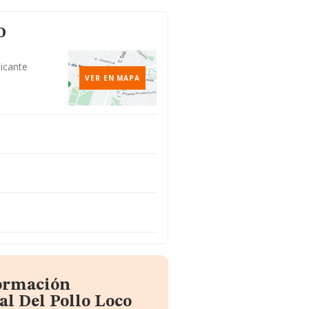
o
licante
VER EN MAPA
formación
al Del Pollo Loco