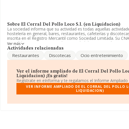
Sobre El Corral Del Pollo Loco S.l. (en Liquidacion)
La sociedad informa que su actividad es todas aquellas actividad
hostelería en general, bares, restaurantes, cafeterías y discoteca
inscrita en el Registro Mercantil como Sociedad Limitada. Su C
con código '%cnae%'. No realiza actividad de importación y/o exp
Ver más
Actividades relacionadas
El número de empleados ha sido el mismo con respecto al 2011 y
Restaurantes
Discotecas
Ocio entretenimiento
información disponible en INFORMA, ha dispuesto de un númer
encima de la media de sector.
Para llamar las oficinas se puede hacer a través del número 966
Ver el informe ampliado de El Corral Del Pollo Loco
Liquidacion) ¡Es gratis!
La empresa española
El Corral del Pollo Loco S.L. (en Liquida
Regístrate en eInforma y te regalamos el Informe Ampliado
encuentra en Calle Abu-l-salt núm. 1, (03700), Denia, provincia d
VER INFORME AMPLIADO DE EL CORRAL DEL POLLO L
Valenciana.
LIQUIDACION)
En base a la información de la que dispone INFORMA sobre 142.
ámbito nacional la facturación alcanza la cifra de 31.947 millones
un promedio de facturación de 223 mil euros entre todas las c
información adicional de interés, la antigüedad desde la constitu
media de empleados es de 3.