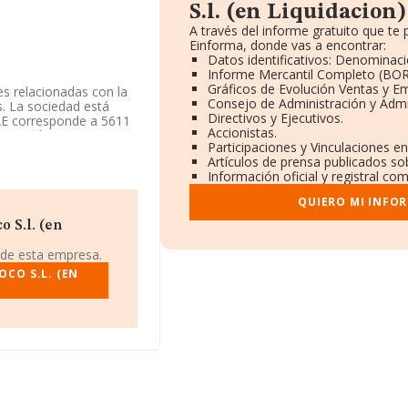
S.l. (en Liquidacion)
A través del informe gratuito que t
Einforma, donde vas a encontrar:
Datos identificativos: Denominaci
Informe Mercantil Completo (BO
Gráficos de Evolución Ventas y E
es relacionadas con la
Consejo de Administración y Admi
s. La sociedad está
Directivos y Ejecutivos.
NAE corresponde a 5611
Accionistas.
ortación.
Participaciones y Vinculaciones e
Artículos de prensa publicados so
 teniendo en cuenta la
Información oficial y registral co
o de empleados por
QUIERO MI INFO
426155.
 S.l. (en
cion)
, B53688578, se
 de esta empresa.
e Alicante, Comunidad
OCO S.L. (EN
938 compañías, en el
 de euros y se calcula
ompañías. Como
ción es de 12 años. La