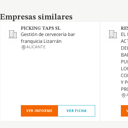
Empresas similares
Empresas similares
PICKING TAPS SL
RE
Gestión de cervecería bar
EL 
franquicia Lizarrán
AC
ALICANTE
DE
BA
PU
LO
CO
Y 
PR
VER INFORME
VER FICHA