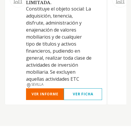
LIMITADA.
Constituye el objeto social: La
adquisición, tenencia,
E
disfrute, administración y
enajenación de valores
mobiliarios y de cualquier
tipo de títulos y activos
E
financieros, pudiendo en
C
general, realizar toda clase de
actividades de inversión
Y
mobiliaria. Se excluyen
aquellas actividades ETC
SEVILLA
VER INFORME
VER FICHA