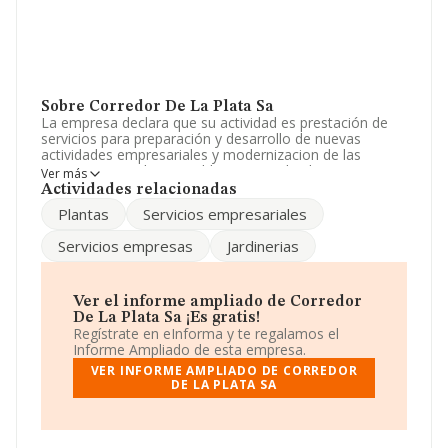
Sobre Corredor De La Plata Sa
La empresa declara que su actividad es prestación de
servicios para preparación y desarrollo de nuevas
actividades empresariales y modernizacion de las
existentes estudio y establecimiento de plantas
Ver más
generales de aprovechamiento, coordinacion de
Actividades relacionadas
actividades s. La empresa aparece inscrita en el Registro
Plantas
Servicios empresariales
Mercantil como Sociedad Anónima. Su CNAE
corresponde a 8299 con código 'Otras actividades de
Servicios empresas
Jardinerias
apoyo a las empresas n.c.o.p.'. No realiza actividad de
importación y/o exportación.
Para ponerse en contacto con sus oficinas, la empresa
Ver el informe ampliado de Corredor
facilita el número de teléfono 955782262.
De La Plata Sa ¡Es gratis!
Regístrate en eInforma y te regalamos el
La empresa
Corredor de La Plata S.A
, A41634403, se
Informe Ampliado de esta empresa.
encuentra en Plaza De La Constitucion núm. 1, (41860),
VER INFORME AMPLIADO DE CORREDOR
Gerena, provincia de Sevilla, Andalucía.
DE LA PLATA SA
En base a la información de la que dispone INFORMA
sobre 24.816 compañías, en el ámbito nacional la
facturación alcanza la cifra de 12.793 millones de euros