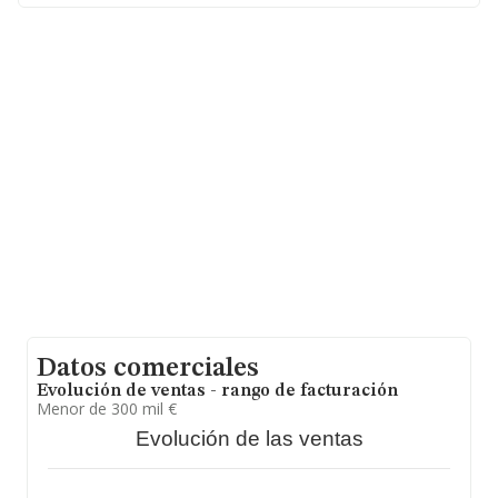
y se calcula un promedio de facturación de 515 mil
euros entre todas las compañías. Respecto a la
información de la provincia (hablamos de Sevilla), en la
base de datos de INFORMA aparecen 981 empresas,
con ventas en el año 2004 de 191 millones de euros.
Para aportar ulterior información de interés en el
ámbito sectorial, los empleados de media son 4. La
antigüedad desde la constitución es de 18 años.
Datos comerciales
Evolución de ventas - rango de facturación
Menor de 300 mil €
Evolución de las ventas