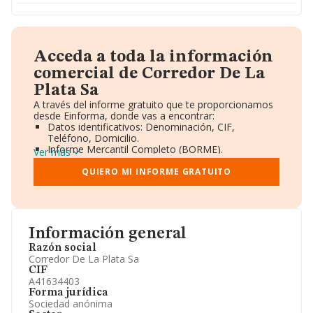
Acceda a toda la información
comercial de Corredor De La
Plata Sa
A través del informe gratuito que te proporcionamos
desde Einforma, donde vas a encontrar:
Datos identificativos: Denominación, CIF,
Teléfono, Domicilio.
Informe Mercantil Completo (BORME).
Ver más
Gráficos de Evolución Ventas y Empleados.
Consejo de Administración y Administradores.
QUIERO MI INFORME GRATUITO
Directivos y Ejecutivos.
Accionistas.
Participaciones y Vinculaciones en otras empresas.
Artículos de prensa publicados sobre la empresa.
Información oficial y registral complementaria.
Información general
Razón social
Corredor De La Plata Sa
CIF
A41634403
Forma jurídica
Sociedad anónima