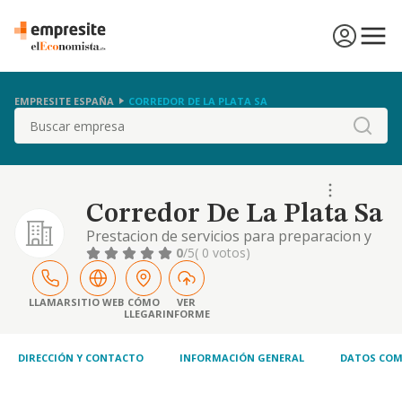
EMPRESITE ESPAÑA
CORREDOR DE LA PLATA SA
Buscar
Corredor De La Plata Sa
Prestacion de servicios para preparacion y
desarrollo de nuevas actividades
0
/5
( 0 votos)
empresariales y modernizacion de las
existentes estudio y establecimiento de
plantas generales de aprovechamiento,
LLAMAR
SITIO WEB
CÓMO
VER
LLEGAR
INFORME
coordinacion de actividades s
DIRECCIÓN Y CONTACTO
INFORMACIÓN GENERAL
DATOS COM