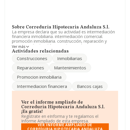
Sobre Correduria Hipotecaria Andaluza S.l.
La empresa declara que su actividad es intermediación
financiera inmobiliaria. intermediación comercial.
promoción inmobiliaria. construcción, reparación y
conservación de edificios y obras civiles. La empresa es
Ver más
una Sociedad Limitada. Clasifica su actividad CNAE
Actividades relacionadas
como 'Actividades de contabilidad, teneduría de libros,
Construcciones
Inmobiliarias
auditoría y asesoría fiscal', código 6920. La empresa no
tiene actividad en mercados exteriores.
Reparaciones
Mantenimientos
Teniendo en cuenta la información disponible en
Promocion inmobiliaria
INFORMA, ha dispuesto de un número de empleados
por debajo de la media de sector.
Intermediacion financiera
Bancos cajas
Para llamar las oficinas se puede hacer a través del
número 959250126.
Ver el informe ampliado de
La empresa
Correduria Hipotecaria Andaluza S.L
,
Correduria Hipotecaria Andaluza S.l.
con número de identificación fiscal B21288113, está
¡Es gratis!
situada en Calle Padre Andivia núm. 2, (21003), en el
Regístrate en eInforma y te regalamos el
municipio de Huelva, Andalucía.
Informe Ampliado de esta empresa.
VER INFORME AMPLIADO DE
En base a la información de la que dispone INFORMA
CORREDURIA HIPOTECARIA ANDALUZA