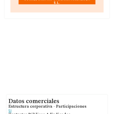
S.L.
sobre 56.819 compañías, la facturación en el ámbito
nacional alcanza los 14.430 millones de euros y se
estima que el promedio de la facturación entre todas
las empresas es de 253 mil euros. En relación con la
información de la provincia de Huelva, en la base de
datos de INFORMA aparecen 329 empresas, cuyas
ventas en 2000 han alcanzado los 22 millones de euros.
Para aportar ulterior información de interés en el
ámbito sectorial, la antigüedad alcanza los 19 años
desde la constitución. Los empleados de media son 3.
Datos comerciales
Estructura corporativa - Participaciones
SI