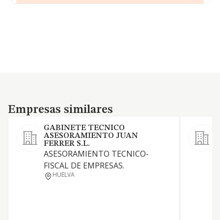
Empresas similares
Empresas similares
GABINETE TECNICO
ASESORAMIENTO JUAN
FERRER S.L.
J
ASESORAMIENTO TECNICO-
F
FISCAL DE EMPRESAS.
B
HUELVA
E
D