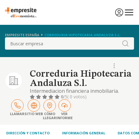
EMPRESITE ESPAÑA
CORREDURIA HIPOTECARIA ANDALUZA S.L.
Buscar
Correduria Hipotecaria
Andaluza S.l.
Intermediacion financiera inmobiliaria.
intermediacion comercial. promocion
0
/5
( 0 votos)
inmobiliaria. construccion, reparacion y
conservacion de edificios y obras civiles
LLAMAR
SITIO WEB
CÓMO
VER
LLEGAR
INFORME
DIRECCIÓN Y CONTACTO
INFORMACIÓN GENERAL
DATOS COM