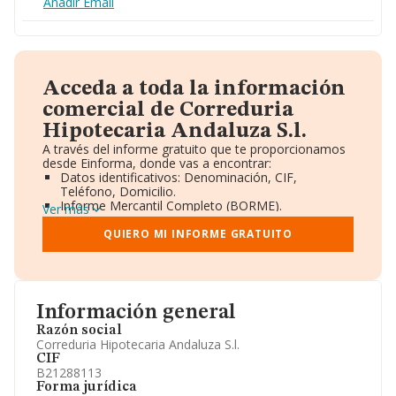
Añadir Email
Acceda a toda la información
comercial de Correduria
Hipotecaria Andaluza S.l.
A través del informe gratuito que te proporcionamos
desde Einforma, donde vas a encontrar:
Datos identificativos: Denominación, CIF,
Teléfono, Domicilio.
Informe Mercantil Completo (BORME).
Ver más
Gráficos de Evolución Ventas y Empleados.
Consejo de Administración y Administradores.
QUIERO MI INFORME GRATUITO
Directivos y Ejecutivos.
Accionistas.
Participaciones y Vinculaciones en otras empresas.
Artículos de prensa publicados sobre la empresa.
Información oficial y registral complementaria.
Información general
Razón social
Correduria Hipotecaria Andaluza S.l.
CIF
B21288113
Forma jurídica