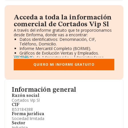
Acceda a toda la información
comercial de Cortados Vip Sl
A través del informe gratuito que te proporcionamos
desde Einforma, donde vas a encontrar:
Datos identificativos: Denominación, CIF,
Teléfono, Domicilio.
Informe Mercantil Completo (BORME).
Gráficos de Evolución Ventas y Empleados.
Ver más
Consejo de Administración y Administradores.
Directivos y Ejecutivos.
QUIERO MI INFORME GRATUITO
Accionistas.
Participaciones y Vinculaciones en otras empresas.
Artículos de prensa publicados sobre la empresa.
Información oficial y registral complementaria.
Información general
Razón social
Cortados Vip Sl
CIF
B53184388
Forma jurídica
Sociedad limitada
Sector
Industria