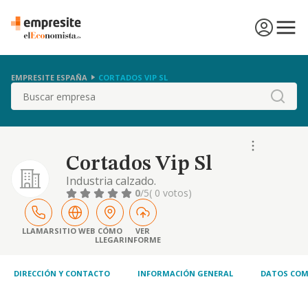
EMPRESITE ESPAÑA
CORTADOS VIP SL
Buscar
Cortados Vip Sl
Industria calzado.
0
/5
( 0 votos)
LLAMAR
SITIO WEB
CÓMO
VER
LLEGAR
INFORME
DIRECCIÓN Y CONTACTO
INFORMACIÓN GENERAL
DATOS COM