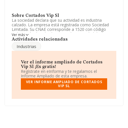
Sobre Cortados Vip Sl
La sociedad declara que su actividad es industria
calzado. La empresa está registrada como Sociedad
Limitada. Su CNAE corresponde a 1520 con código
'Fabricación de calzado'. No realiza actividad de
Ver más
importación y/o exportación.
Actividades relacionadas
Industrias
La sociedad
Cortados Vip S.L
, con número de
identificación fiscal B53184388, está situada en Partida
Pla De Sant Josep núm. 81, (03293), en el municipio de
Elche, en Alicante, Comunidad Valenciana.
Ver el informe ampliado de Cortados
Vip Sl ¡Es gratis!
Con los datos a disposición de INFORMA sobre 7.685
Regístrate en eInforma y te regalamos el
empresas pertenecientes al sector, a nivel nacional la
Informe Ampliado de esta empresa.
facturación asciende a 2.567 millones de euros y se
VER INFORME AMPLIADO DE CORTADOS
calcula un promedio de facturación de 334 mil euros
VIP SL
entre todas las compañías. Con el fin de ampliar la
información relativa a las compañías, la antigüedad
alcanza los 18 años desde la constitución. La media de
empleados de las empresas es de 3.