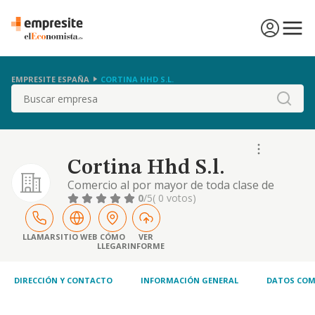
EMPRESITE ESPAÑA
CORTINA HHD S.L.
Buscar
Cortina Hhd S.l.
Comercio al por mayor de toda clase de
productos textiles para el hogar. cnae 4641.
0
/5
( 0 votos)
otras actividades: comercio al por mayor de
prendas de vestir, calzado y accesorios,
restaurantes, hosteleria, supermercado, etc
LLAMAR
SITIO WEB
CÓMO
VER
LLEGAR
INFORME
DIRECCIÓN Y CONTACTO
INFORMACIÓN GENERAL
DATOS COM