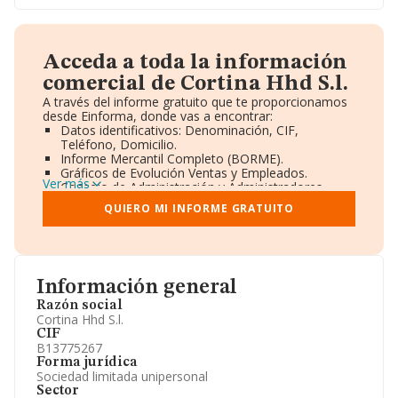
Acceda a toda la información
comercial de Cortina Hhd S.l.
A través del informe gratuito que te proporcionamos
desde Einforma, donde vas a encontrar:
Datos identificativos: Denominación, CIF,
Teléfono, Domicilio.
Informe Mercantil Completo (BORME).
Gráficos de Evolución Ventas y Empleados.
Ver más
Consejo de Administración y Administradores.
Directivos y Ejecutivos.
QUIERO MI INFORME GRATUITO
Accionistas.
Participaciones y Vinculaciones en otras empresas.
Artículos de prensa publicados sobre la empresa.
Información oficial y registral complementaria.
Información general
Razón social
Cortina Hhd S.l.
CIF
B13775267
Forma jurídica
Sociedad limitada unipersonal
Sector