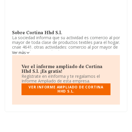
Sobre Cortina Hhd S.l.
La sociedad informa que su actividad es comercio al por
mayor de toda clase de productos textiles para el hogar.
cnae 4641. otras actividades: comercio al por mayor de
prendas de vestir, calzado y accesorios, restaurantes,
Ver más
hostelería, supermercado, etc. La empresa es una
Sociedad Limitada. Su CNAE corresponde a 4641 con
código 'Comercio al por mayor de textiles'. La empresa
Ver el informe ampliado de Cortina
no tiene actividad en mercados exteriores.
Hhd S.l. ¡Es gratis!
Regístrate en eInforma y te regalamos el
La compañía
Cortina Hhd S.L
, NIF B13775267, tiene su
Informe Ampliado de esta empresa.
domicilio social establecido en Calle Narcis Monturiol
VER INFORME AMPLIADO DE CORTINA
núm. 42 44 46, (08192), en el municipio de Sant Quirze
HHD S.L.
Del Vallés, en Barcelona, Cataluña.
En base a la información de la que dispone INFORMA
sobre 6.951 compañías, la facturación en el ámbito
nacional alcanza los 4.343 millones de euros y en 2023
la media de facturación de ventas entre todas las
compañías alcanza los 624 mil euros. Con el fin de
ampliar la información relativa a las compañías, la
media de empleados de las empresas es de 3; la media