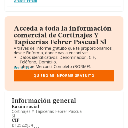
Añadir Email
Acceda a toda la información
comercial de Cortinajes Y
Tapicerias Febrer Pascual Sl
A través del informe gratuito que te proporcionamos
desde Einforma, donde vas a encontrar:
Datos identificativos: Denominación, CIF,
Teléfono, Domicilio.
Informe Mercantil Completo (BORME).
Ver más
Gráficos de Evolución Ventas y Empleados.
Consejo de Administración y Administradores.
QUIERO MI INFORME GRATUITO
Directivos y Ejecutivos.
Accionistas.
Participaciones y Vinculaciones en otras empresas.
Artículos de prensa publicados sobre la empresa.
Información oficial y registral complementaria.
Información general
Razón social
Cortinajes Y Tapicerias Febrer Pascual
Sl
CIF
B12522934