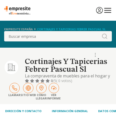
EMPRESITE ESPAÑA
CORTINAJES Y TAPICERIAS FEBRER PASCUAL SL
Buscar
Cortinajes Y Tapicerias
Febrer Pascual Sl
La compraventa de muebles para el hogar y
la actividad de tapiceria y cortinajes.
0
/5
( 0 votos)
LLAMAR
SITIO WEB
CÓMO
VER
LLEGAR
INFORME
DIRECCIÓN Y CONTACTO
INFORMACIÓN GENERAL
DATOS COM