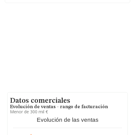
Comunidad Valenciana.
En relación con el sector y disponiendo de los datos de
hasta 2.342 empresas, en el ámbito nacional la
facturación alcanza la cifra de 625 millones de euros y la
media entre todas las compañías es de 267 mil euros
de ventas en 2010. En cuanto a la información relativa a
la provincia de Castellón, en la base de datos de
INFORMA aparecen 43 empresas, con ventas en el año
2010 de 25 millones de euros. Con el fin de ampliar la
información relativa a las compañías, los empleados de
media son 2; la antigüedad alcanza los 17 años desde la
constitución.
Datos comerciales
Evolución de ventas - rango de facturación
Menor de 300 mil €
Evolución de las ventas