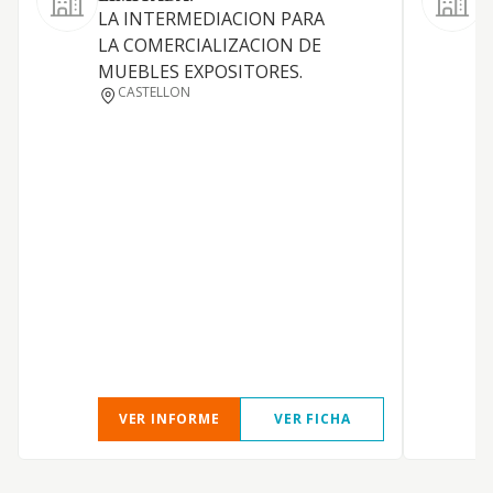
I
LA INTERMEDIACION PARA
d
LA COMERCIALIZACION DE
p
MUEBLES EXPOSITORES.
a
CASTELLON
s
VER INFORME
VER FICHA