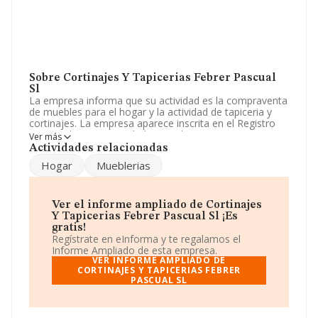
Sobre Cortinajes Y Tapicerias Febrer Pascual
Sl
La empresa informa que su actividad es la compraventa
de muebles para el hogar y la actividad de tapiceria y
cortinajes. La empresa aparece inscrita en el Registro
Mercantil como Sociedad Limitada. Tiene CNAE: 4615 -
Ver más
'Intermediarios del comercio de muebles, artículos para
Actividades relacionadas
el hogar y ferretería'. La empresa no tiene actividad en
Hogar
Mueblerias
mercados exteriores.
Ha tenido el mismo número de empleados y atendiendo
a los datos disponibles en INFORMA, ese número ha
Ver el informe ampliado de Cortinajes
estado por encima de la media de sector.
Y Tapicerias Febrer Pascual Sl ¡Es
gratis!
Es posible ponerse en contacto con la empresa a través
Regístrate en eInforma y te regalamos el
del teléfono 964452528 y su página web es
Informe Ampliado de esta empresa.
www.cortinasytapiceriasfebrerpascual.com
.
VER INFORME AMPLIADO DE
CORTINAJES Y TAPICERIAS FEBRER
PASCUAL SL
La sociedad española
Cortinajes y Tapicerias Febrer
Pascual S.L
, CIF B12522934, tiene su domicilio social
establecido en Avenida De La Llibertad núm. 24 Bajos,
(12500), en el municipio de Vinaros, en Castellón,