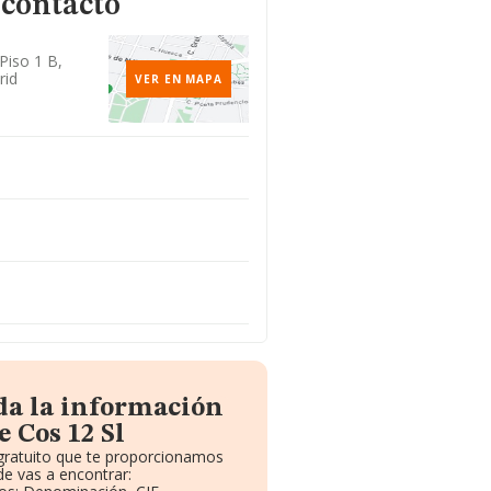
 contacto
 Piso 1 B,
rid
VER EN MAPA
da la información
 Cos 12 Sl
 gratuito que te proporcionamos
e vas a encontrar: