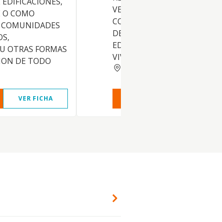
EDIFICACIONES,
VENTA, ARRENDAMIENTO,
 O COMO
CONSERVACION Y EXPLOTA
 COMUNIDADES
DE TODA CLASE DE INMUEBL
OS,
EDIFICACIONES DESTINADOS
 U OTRAS FORMAS
VIVIENDAS, Y OTROS
ION DE TODO
MADRID
VER FICHA
VER INFORME
VER FIC