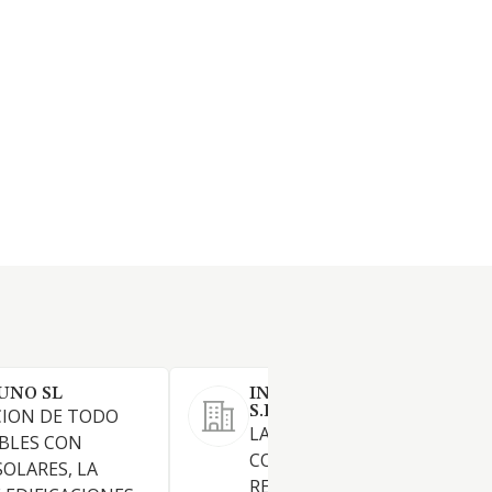
UNO SL
INVERSIONES FERRER DEL 
S.L.
CION DE TODO
LA PROMOCION,
BLES CON
CONSTRUCCION,
SOLARES, LA
REHABILITACION, ADQUISIC