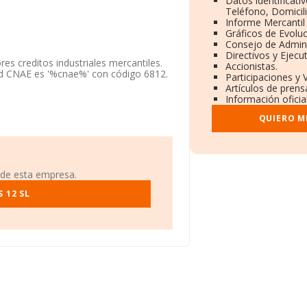
Datos identificati
Teléfono, Domicili
Informe Mercanti
Gráficos de Evolu
Consejo de Admini
Directivos y Ejecut
es creditos industriales mercantiles.
Accionistas.
ad CNAE es '%cnae%' con código 6812.
Participaciones y 
Artículos de prens
Información oficia
tra en Calle Recoletos núm. 9 Piso 1
QUIERO M
pertenecientes al sector, en el
s de euros y se estima que el promedio
n relación con la información de la
7 empresas, con ventas en el año
 de esta empresa.
ción relativa a las compañías, la
edia de empleados de las empresas es
 12 SL