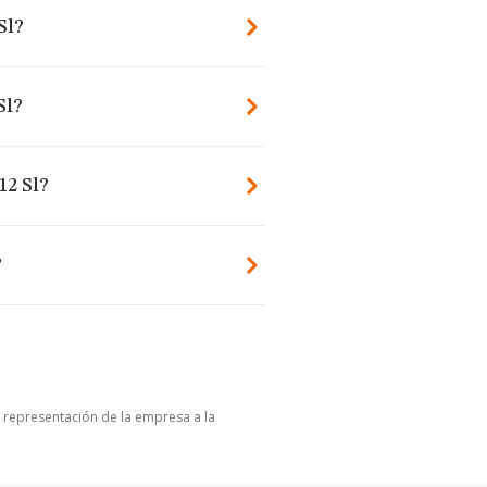
Sl?
Sl?
12 Sl?
?
u representación de la empresa a la