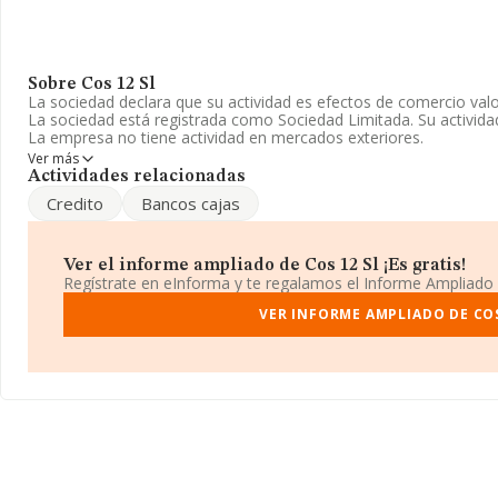
Sobre Cos 12 Sl
La sociedad declara que su actividad es efectos de comercio valor
La sociedad está registrada como Sociedad Limitada. Su activid
La empresa no tiene actividad en mercados exteriores.
Ver más
La sociedad española
Cos 12 S.L
, con CIF B82387879, se encuen
Actividades relacionadas
B, (28001), Madrid, Madrid.
Credito
Bancos cajas
Con los datos a disposición de INFORMA sobre 231.218 empresas 
ámbito nacional la facturación alcanza la cifra de 29.817 millone
de la facturación entre todas las empresas es de 128 mil euros. E
Ver el informe ampliado de Cos 12 Sl ¡Es gratis!
provincia de Madrid, en la base de datos INFORMA constan 3946
Regístrate en eInforma y te regalamos el Informe Ampliado
2008 de 14.368 millones de euros. Con el fin de ampliar la informa
media de antigüedad desde la constitución es de 20 años. La m
VER INFORME AMPLIADO DE COS
de 1.