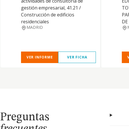
actividades de consultoría de
ED
gestión empresarial, 41.21 /
TO
Construcción de edificios
PA
residenciales
DE
MADRID
VER INFORME
VER FICHA
Preguntas