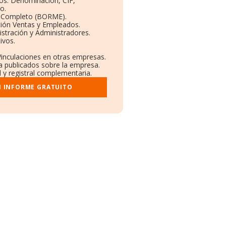
vos: Denominación, CIF,
o.
l Completo (BORME).
ción Ventas y Empleados.
stración y Administradores.
ivos.
Vinculaciones en otras empresas.
a publicados sobre la empresa.
l y registral complementaria.
I INFORME GRATUITO