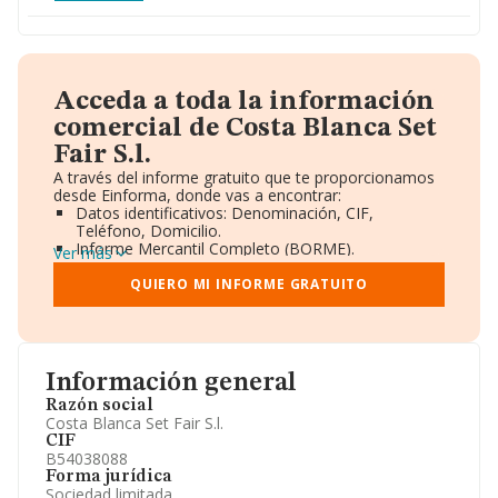
Acceda a toda la información
comercial de Costa Blanca Set
Fair S.l.
A través del informe gratuito que te proporcionamos
desde Einforma, donde vas a encontrar:
Datos identificativos: Denominación, CIF,
Teléfono, Domicilio.
Informe Mercantil Completo (BORME).
Ver más
Gráficos de Evolución Ventas y Empleados.
Consejo de Administración y Administradores.
QUIERO MI INFORME GRATUITO
Directivos y Ejecutivos.
Accionistas.
Participaciones y Vinculaciones en otras empresas.
Artículos de prensa publicados sobre la empresa.
Información oficial y registral complementaria.
Información general
Razón social
Costa Blanca Set Fair S.l.
CIF
B54038088
Forma jurídica
Sociedad limitada