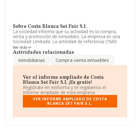
Sobre Costa Blanca Set Fair S.l.
La sociedad informa que su actividad es la compra,
venta y promoción de inmuebles. La empresa es una
Sociedad Limitada. La actividad de referencia CNAE
corresponde a '%cnae%', cuyo Código es 6812. La
Ver más
empresa no tiene actividad en mercados exteriores.
Actividades relacionadas
Inmobiliarias
Compra venta inmuebles
La sociedad
Costa Blanca Set Fair S.L
, B54038088,
tiene su domicilio social establecido en Partida Vinyent
núm. 40, (03720), Benissa, en Alicante, Comunidad
Valenciana.
Ver el informe ampliado de Costa
Blanca Set Fair S.l. ¡Es gratis!
En base a la información de la que dispone INFORMA
Regístrate en eInforma y te regalamos el
sobre 231.218 compañías, a nivel nacional la facturación
Informe Ampliado de esta empresa.
asciende a 29.817 millones de euros y se estima que el
VER INFORME AMPLIADO DE COSTA
promedio de la facturación entre todas las empresas es
BLANCA SET FAIR S.L.
de 128 mil euros. Como información adicional de
interés, la antigüedad desde la constitución es de 20
años. La media de empleados es de 1.