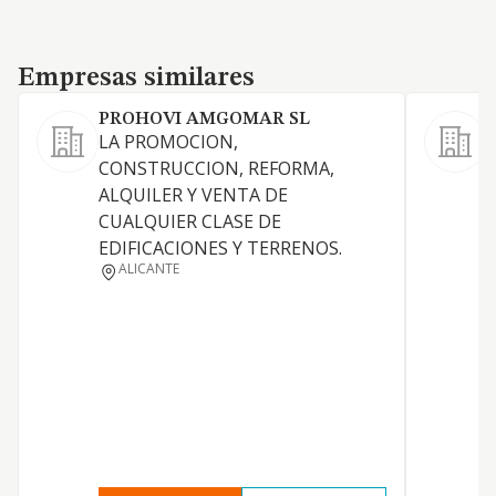
Empresas similares
Empresas similares
PROHOVI AMGOMAR SL
LA PROMOCION,
a
CONSTRUCCION, REFORMA,
p
ALQUILER Y VENTA DE
a
CUALQUIER CLASE DE
a
EDIFICACIONES Y TERRENOS.
c
ALICANTE
r
f
y
g
l
d