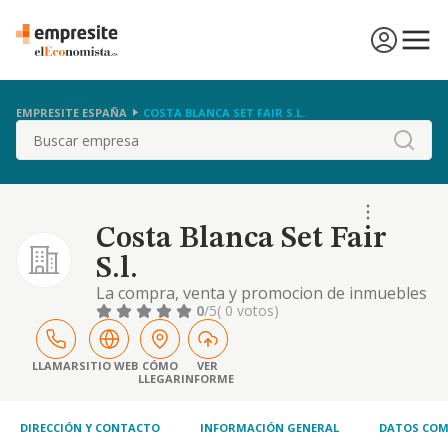
EMPRESITE ESPAÑA
COSTA BLANCA SET FAIR S.L.
Buscar
Costa Blanca Set Fair
S.l.
La compra, venta y promocion de inmuebles
0
/5
( 0 votos)
LLAMAR
SITIO WEB
CÓMO
VER
LLEGAR
INFORME
DIRECCIÓN Y CONTACTO
INFORMACIÓN GENERAL
DATOS COM