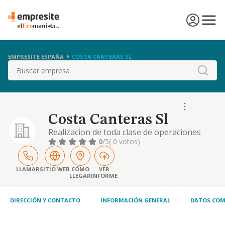
EMPRESITE ESPAÑA
COSTA CANTERAS SL
Buscar
Costa Canteras Sl
Realizacion de toda clase de operaciones
inmobiliarias, tanto por cuenta propia como
0
/5
( 0 votos)
en nombre de terceros, asi como el
arrendamiento de bienes inmuebles.
LLAMAR
SITIO WEB
CÓMO
VER
LLEGAR
INFORME
DIRECCIÓN Y CONTACTO
INFORMACIÓN GENERAL
DATOS COM