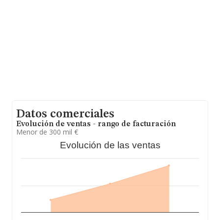
de euros. Para aportar ulterior información de interés en
el ámbito sectorial, los empleados de media son 3; la
antigüedad desde la constitución es de 12 años.
Datos comerciales
Evolución de ventas - rango de facturación
Menor de 300 mil €
Evolución de las ventas