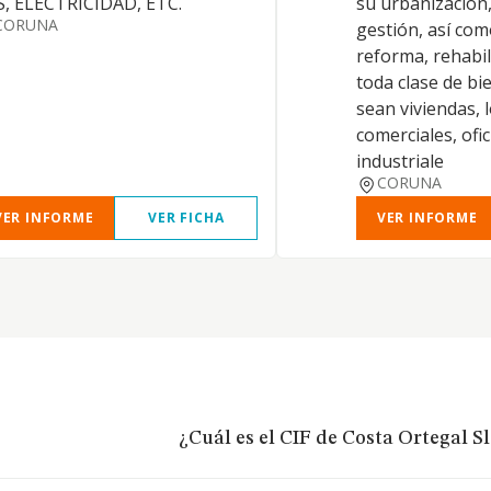
, ELECTRICIDAD, ETC.
su urbanización,
CORUNA
gestión, así com
reforma, rehabil
toda clase de bi
sean viviendas, 
comerciales, ofi
industriale
CORUNA
VER INFORME
VER FICHA
VER INFORME
¿Cuál es el CIF de Costa Ortegal Sl