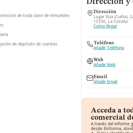
Dirección y
Dirección
romocion de toda clase de inmuebles
Lugar Rua (cuiña), S
15330, La Coruña
es
Como llegar
iaria
Teléfono
gación de depósito de cuentas
Añadir Teléfono
Web
Añadir Web
Email
Añadir Email
Acceda a to
comercial de
A través del informe 
desde Einforma, dond