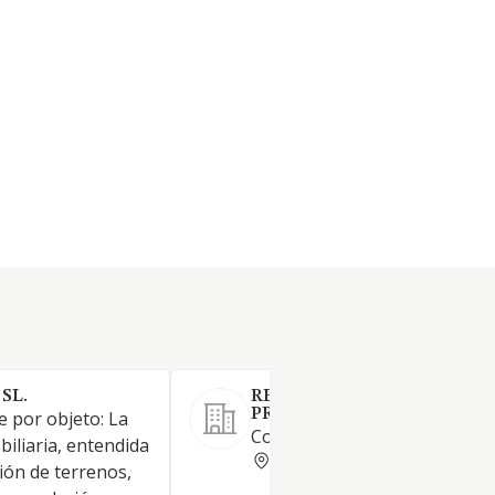
SL.
REYCO INVERSIONES Y
PROYECTOS, S.L.
e por objeto: La
Comercio menor de neumátic
iliaria, entendida
CORUNA
ión de terrenos,