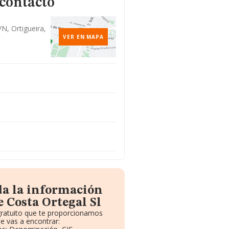
 contacto
/n, Ortigueira,
VER EN MAPA
da la información
 Costa Ortegal Sl
gratuito que te proporcionamos
e vas a encontrar: