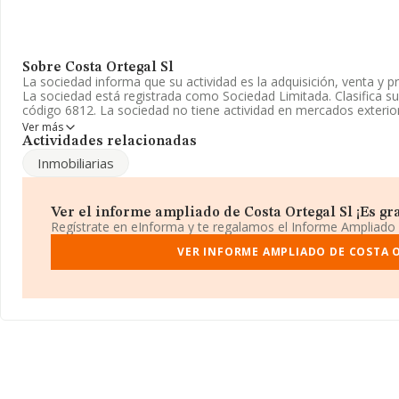
Sobre Costa Ortegal Sl
La sociedad informa que su actividad es la adquisición, venta y 
La sociedad está registrada como Sociedad Limitada. Clasifica 
código 6812. La sociedad no tiene actividad en mercados exterio
Ver más
La compañía
Costa Ortegal S.L
, CIF B70031653, tiene domicilio
Actividades relacionadas
(15330), Ortigueira, en A Coruña, Galicia.
Inmobiliarias
Con los datos a disposición de INFORMA sobre 231.218 empresas 
nacional la facturación asciende a 29.817 millones de euros y se
facturación entre todas las empresas es de 128 mil euros. En rela
Ver el informe ampliado de Costa Ortegal Sl ¡Es gra
provincia de A Coruña, en la base de datos INFORMA constan 3
Regístrate en eInforma y te regalamos el Informe Ampliado
han alcanzado los 518 millones de euros. Por último, con el fin de
ámbito de la empresa, la media de empleados es de 1. La antigü
VER INFORME AMPLIADO DE COSTA 
constitución.