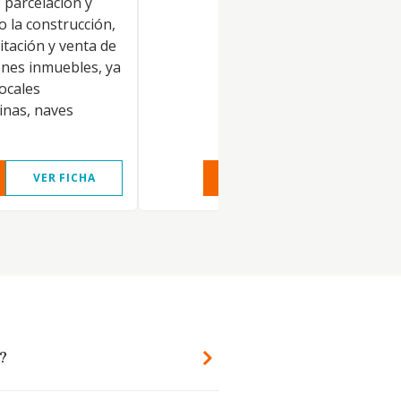
 parcelación y
o la construcción,
itación y venta de
enes inmuebles, ya
locales
cinas, naves
VER FICHA
VER INFORME
VER FIC
?