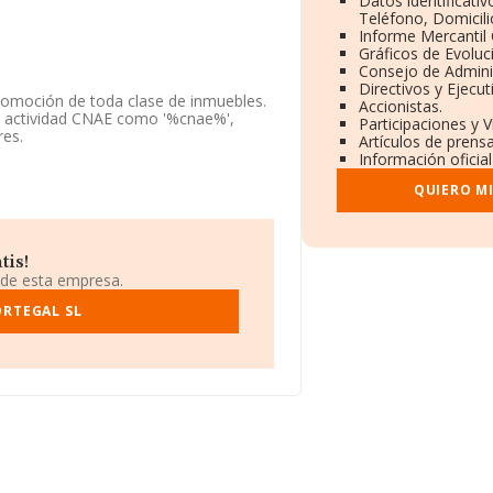
Datos identificati
Teléfono, Domicili
Informe Mercantil
Gráficos de Evoluc
Consejo de Adminis
Directivos y Ejecut
promoción de toda clase de inmuebles.
Accionistas.
su actividad CNAE como '%cnae%',
Participaciones y 
res.
Artículos de prens
Información oficial
 fiscal en Lugar Rua (cuiña) núm. S/N,
QUIERO M
pertenecientes al sector, a nivel
 estima que el promedio de la
ción con la información de la
tis!
797 empresas, cuyas ventas en 2011
 de esta empresa.
 ampliar la información relativa al
edad alcanza los 20 años desde la
ORTEGAL SL