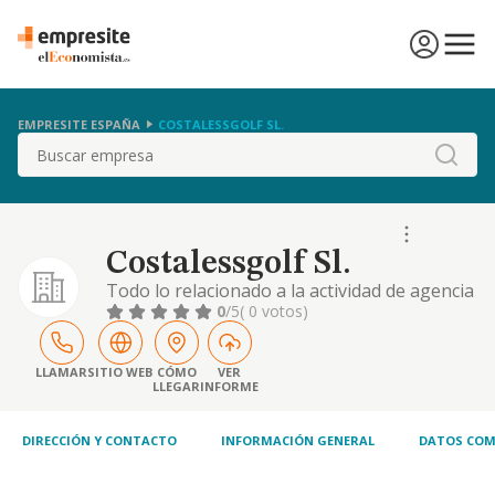
EMPRESITE ESPAÑA
COSTALESSGOLF SL.
Buscar
Costalessgolf Sl.
Todo lo relacionado a la actividad de agencia
de viajes con expreso sometimiento a lo
0
/5
( 0 votos)
establecido en el decreto 301/2002 de 17 de
diciembre de la consejeria de turismo y
deportes de la junta de andalucia
LLAMAR
SITIO WEB
CÓMO
VER
LLEGAR
INFORME
DIRECCIÓN Y CONTACTO
INFORMACIÓN GENERAL
DATOS COM