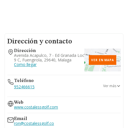
Dirección y contacto
Dirección
Avenida Acapulco, 7 - Ed Granada Loc
9 C, Fuengirola, 29640, Malaga
VER EN MAPA
Como llegar
Teléfono
Ver más
952466615
952661849
Web
952587018
www.costalessgolf.com
Email
ron@costalessgolf.co