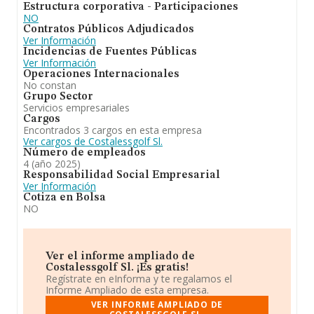
Estructura corporativa - Participaciones
En conclusión,
Costalessgolf S.L
se emplea en todo lo
NO
relacionado a la actividad de agencia de viajes con
Contratos Públicos Adjudicados
expreso sometimiento a lo establecido en el decreto
Ver Información
301/2002 de 17 de diciembre de la consejeria de
Incidencias de Fuentes Públicas
turismo y deportes de la junta de andalucia. En el
Ver Información
ranking de su sector, es decir Actividades de las
Operaciones Internacionales
agencias de viajes, ha experimentado una subida. En
No constan
cuanto al ranking nacional, la empresa ha ganado
Grupo Sector
posiciones.
Servicios empresariales
Cargos
Encontrados 3 cargos en esta empresa
Ver cargos de Costalessgolf Sl.
Número de empleados
4 (año 2025)
Responsabilidad Social Empresarial
Ver Información
Cotiza en Bolsa
NO
Ver el informe ampliado de
Costalessgolf Sl. ¡Es gratis!
Regístrate en eInforma y te regalamos el
Informe Ampliado de esta empresa.
VER INFORME AMPLIADO DE