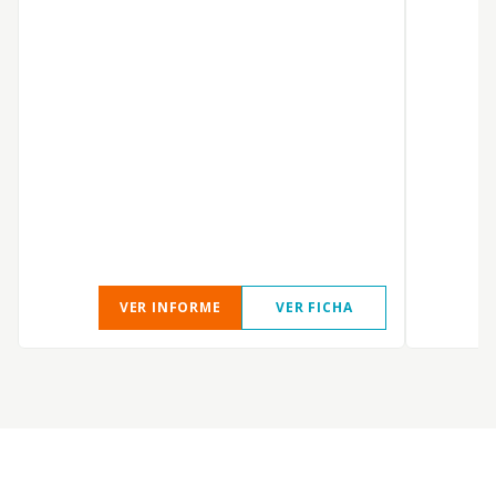
L
VER INFORME
VER FICHA