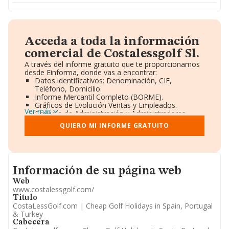
Acceda a toda la información
comercial de Costalessgolf Sl.
A través del informe gratuito que te proporcionamos
desde Einforma, donde vas a encontrar:
Datos identificativos: Denominación, CIF,
Teléfono, Domicilio.
Informe Mercantil Completo (BORME).
Gráficos de Evolución Ventas y Empleados.
Ver más
Consejo de Administración y Administradores.
Directivos y Ejecutivos.
QUIERO MI INFORME GRATUITO
Accionistas.
Participaciones y Vinculaciones en otras empresas.
Artículos de prensa publicados sobre la empresa.
Información oficial y registral complementaria.
Informacion de su página web
Información de su página web
Web
www.costalessgolf.com/
Titulo
CostaLessGolf.com | Cheap Golf Holidays in Spain, Portugal
& Turkey
Cabecera