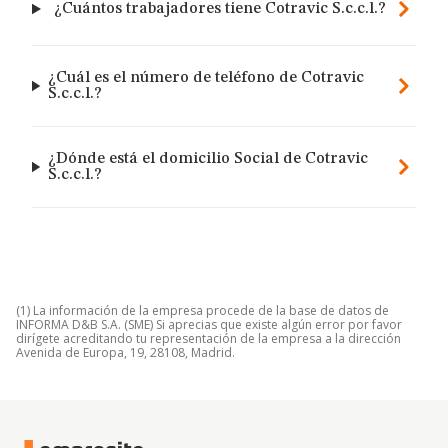
¿Cuántos trabajadores tiene Cotravic S.c.c.l.?
¿Cuál es el número de teléfono de Cotravic
S.c.c.l.?
¿Dónde está el domicilio Social de Cotravic
S.c.c.l.?
(1) La información de la empresa procede de la base de datos de
INFORMA D&B S.A. (SME) Si aprecias que existe algún error por favor
dirígete acreditando tu representación de la empresa a la dirección
Avenida de Europa, 19, 28108, Madrid.