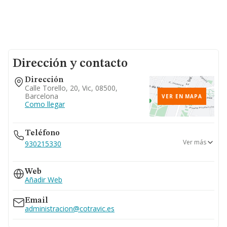
Dirección y contacto
Dirección
Calle Torello, 20, Vic, 08500,
Barcelona
VER EN MAPA
Como llegar
Teléfono
Ver más
930215330
672...
Web
Ver teléfono 672...
Añadir Web
647...
Ver teléfono 647...
Email
administracion@cotravic.es