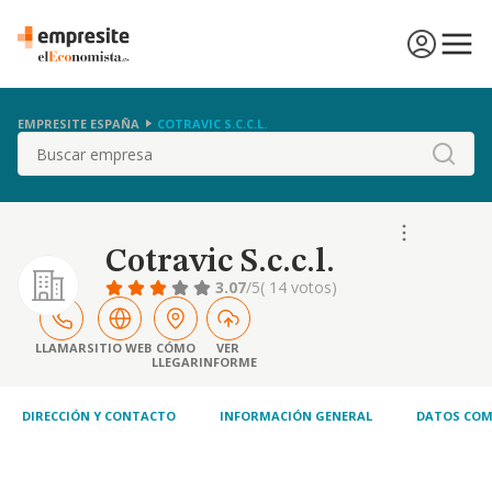
EMPRESITE ESPAÑA
COTRAVIC S.C.C.L.
Buscar
Cotravic S.c.c.l.
3.07
/5
( 14 votos)
LLAMAR
SITIO WEB
CÓMO
VER
LLEGAR
INFORME
DIRECCIÓN Y CONTACTO
INFORMACIÓN GENERAL
DATOS COM