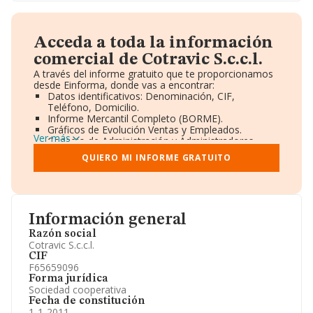
Acceda a toda la información
comercial de Cotravic S.c.c.l.
A través del informe gratuito que te proporcionamos
desde Einforma, donde vas a encontrar:
Datos identificativos: Denominación, CIF,
Teléfono, Domicilio.
Informe Mercantil Completo (BORME).
Gráficos de Evolución Ventas y Empleados.
Ver más
Consejo de Administración y Administradores.
Directivos y Ejecutivos.
QUIERO MI INFORME GRATUITO
Accionistas.
Participaciones y Vinculaciones en otras empresas.
Artículos de prensa publicados sobre la empresa.
Información oficial y registral complementaria.
Información general
Razón social
Cotravic S.c.c.l.
CIF
F65659096
Forma jurídica
Sociedad cooperativa
Fecha de constitución
1-1-2011