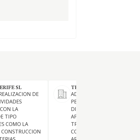
RIFE SL
TENERIFE CMAP SL
REALIZACION DE
ADQUIRIR, ENAJENAR,
IVIDADES
PERMUTAR, TRANSMITIR,
 CON LA
DISFRUTAR, TENER,
DE TIPO
APROVECHAR, EXPLOTAR,
ES COMO LA
TRANSFORMAR, ADMINISTRA
Y CONSTRUCCION
COMERCIALIZAR, CEDER Y
TERIAS,
ARRENDAR TODA CLASE DE