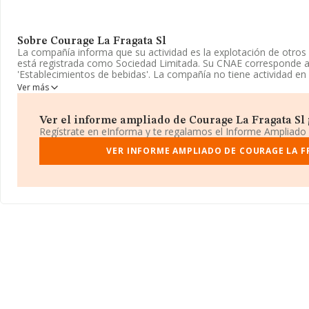
Sobre Courage La Fragata Sl
La compañía informa que su actividad es la explotación de otros
está registrada como Sociedad Limitada. Su CNAE corresponde 
'Establecimientos de bebidas'. La compañía no tiene actividad en
Ver más
La plantilla se ha reducido un 9% y según las cifras existentes 
el número de empleados ha estado por encima de la media de se
Ver el informe ampliado de Courage La Fragata Sl ¡
Dentro del ranking de empresas elaborado por INFORMA, atendie
Regístrate en eInforma y te regalamos el Informe Ampliado
facturación de la compañía, se destaca que: en 2024 la empresa
ranking sectorial, pasando del 1.510 al 1.493. En el ranking del s
VER INFORME AMPLIADO DE COURAGE LA F
están compañías como, por ejemplo:
Mangu Promociones S.L
en cambio, éstas son algunas de las empresas que están más a
Monica S.L
y
La Cerve I El Drau S.L
. En 2024 ha ocupado peor 
de la posición 207.284 a la 208.199, en el ranking nacional. Las 
en el ranking:
Inizia Soluciones Tecnicas A3 Sociedad Limita
Sociedad Limitada
; por debajo (a nivel nacional) se encuentr
Servicios Constructivos Sociedad Limitada
y
Transportes C
retrocedido de 31 puestos en el ranking provincial pasando del 3.
Su teléfono es 922368074.
La sociedad
Courage La Fragata S.L
, con NIF B38048294, está 
núm. 5, (38400), Puerto De La Cruz, Santa Cruz De Tenerife, Islas