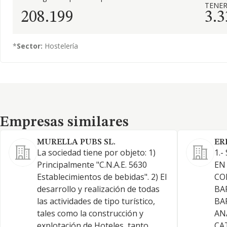
TENER
208.199
3.3
*
Sector:
Hostelería
Empresas similares
Empresas similares
MURELLA PUBS SL.
ER
La sociedad tiene por objeto: 1)
1.
Principalmente "C.N.A.E. 5630
EN
Establecimientos de bebidas". 2) El
CO
desarrollo y realización de todas
BA
las actividades de tipo turístico,
BA
tales como la construcción y
AN
explotación de Hoteles, tanto
CA