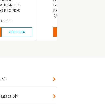
TAURANTES,
BIENES INMUEBLES Y DERE
O PROPIOS
REAL
SANTA CRUZ TENERIFE
ENERIFE
VER FICHA
VER INFORME
VER FIC
 Sl?
ragata Sl?