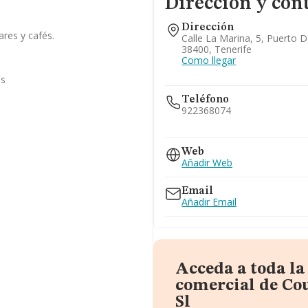
Dirección y con
Dirección
ares y cafés.
Calle La Marina, 5, Puerto D
38400, Tenerife
Como llegar
as
Teléfono
922368074
922362801
Web
Añadir Web
Email
Añadir Email
Acceda a toda l
comercial de Co
Sl