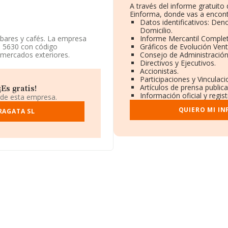
A través del informe gratuit
Einforma, donde vas a encont
Datos identificativos: Den
Domicilio.
 bares y cafés. La empresa
Informe Mercantil Comple
a 5630 con código
Gráficos de Evolución Ven
 mercados exteriores.
Consejo de Administración
Directivos y Ejecutivos.
en la base de datos de INFORMA,
Accionistas.
ctor.
Participaciones y Vinculac
Artículos de prensa public
Es gratis!
ndo a los niveles de
Información oficial y regi
 de esta empresa.
 ha ganado 17 puestos en el
QUIERO MI I
ector, delante de la empresa
RAGATA SL
y
Restaurante Gredos S.L
;
bajo:
Meson de Santa
posición bajando 915 puestos:
siguientes empresas la superan
da
y
Complet Office
an empresas como:
A Plomo
andislog S.L
. La compañía ha
307 al 3.338.
situada en Calle La Marina
 Canarias.