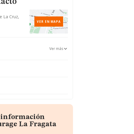
tacto
e La Cruz,
VER EN MAPA
Ver más
a información
urage La Fragata