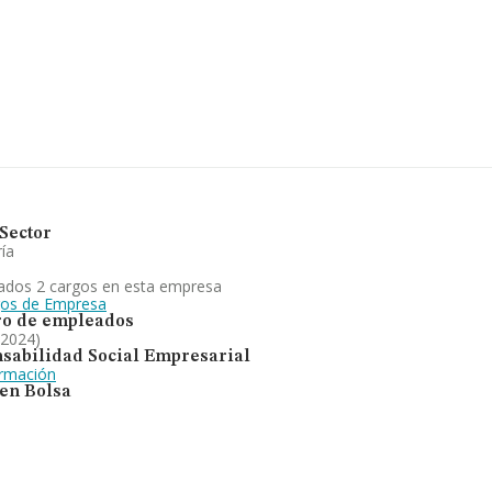
ertenecientes al sector, la
euros y se calcula un promedio
ndo en cuenta la información
nstan 1177 empresas, cuyas
, con el fin de ampliar la
nza los 16 años desde la
n de otros bares y cafés. Se
mpresas presentes en el
anking sectorial
Sector
ía
ados 2 cargos en esta empresa
gos de Empresa
o de empleados
 2024)
sabilidad Social Empresarial
ormación
 en Bolsa