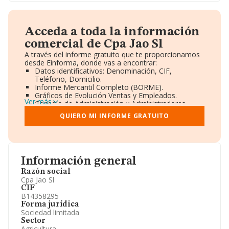
Acceda a toda la información
comercial de Cpa Jao Sl
A través del informe gratuito que te proporcionamos
desde Einforma, donde vas a encontrar:
Datos identificativos: Denominación, CIF,
Teléfono, Domicilio.
Informe Mercantil Completo (BORME).
Gráficos de Evolución Ventas y Empleados.
Ver más
Consejo de Administración y Administradores.
Directivos y Ejecutivos.
QUIERO MI INFORME GRATUITO
Accionistas.
Participaciones y Vinculaciones en otras empresas.
Artículos de prensa publicados sobre la empresa.
Información oficial y registral complementaria.
Información general
Razón social
Cpa Jao Sl
CIF
B14358295
Forma jurídica
Sociedad limitada
Sector
Agricultura