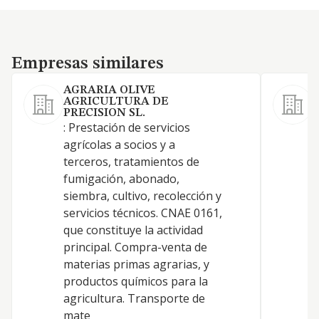
Empresas similares
Empresas similares
AGRARIA OLIVE
AGRICULTURA DE
A
PRECISION SL.
a
: Prestación de servicios
t
agrícolas a socios y a
m
terceros, tratamientos de
f
fumigación, abonado,
c
siembra, cultivo, recolección y
a
servicios técnicos. CNAE 0161,
r
que constituye la actividad
C
principal. Compra-venta de
0
materias primas agrarias, y
p
productos químicos para la
f
agricultura. Transporte de
mate