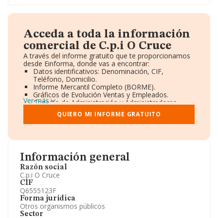
Acceda a toda la información
comercial de C.p.i O Cruce
A través del informe gratuito que te proporcionamos
desde Einforma, donde vas a encontrar:
Datos identificativos: Denominación, CIF,
Teléfono, Domicilio.
Informe Mercantil Completo (BORME).
Gráficos de Evolución Ventas y Empleados.
Ver más
Consejo de Administración y Administradores.
Directivos y Ejecutivos.
QUIERO MI INFORME GRATUITO
Accionistas.
Participaciones y Vinculaciones en otras empresas.
Artículos de prensa publicados sobre la empresa.
Información oficial y registral complementaria.
Información general
Razón social
C.p.i O Cruce
CIF
Q6555123F
Forma jurídica
Otros organismos públicos
Sector