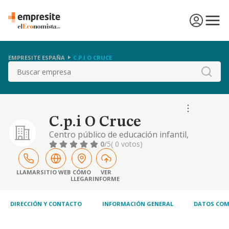
EMPRESITE ESPAÑA
C.P.I O CRUCE
Buscar
C.p.i O Cruce
Centro público de educación infantil,
primaria y secundaria.
0
/5
( 0 votos)
LLAMAR
SITIO WEB
CÓMO
VER
LLEGAR
INFORME
DIRECCIÓN Y CONTACTO
INFORMACIÓN GENERAL
DATOS COM