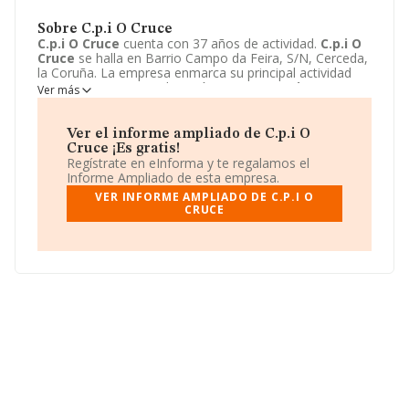
Sobre C.p.i O Cruce
C.p.i O Cruce
cuenta con 37 años de actividad.
C.p.i O
Cruce
se halla en Barrio Campo da Feira, S/N, Cerceda,
la Coruña. La empresa enmarca su principal actividad
CNAE como 8520 - Educación primaria.
C.p.i O Cruce
Ver más
toma la forma jurídica de Otros organismos públicos.
Visitando
http://www.edu.xunta.gal/centros/cpicruce
podrá encontrar más información acerca de la empresa
Ver el informe ampliado de C.p.i O
C.p.i O Cruce
.
Cruce ¡Es gratis!
Regístrate en eInforma y te regalamos el
Informe Ampliado de esta empresa.
VER INFORME AMPLIADO DE C.P.I O
CRUCE