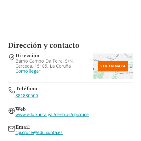
Dirección y contacto
Dirección
Barrio Campo Da Feira, S/n,
Cerceda, 15185, La Coruña
VER EN MAPA
Como llegar
Teléfono
881880500
Web
www.edu.xunta.gal/centros/cpicruce
Email
cpi.cruce@edu.xunta.es