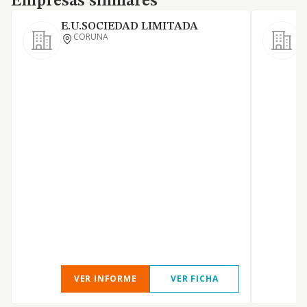
Empresas similares
E.U.SOCIEDAD LIMITADA
CORUNA
P
A
VER INFORME
VER FICHA