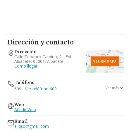
Dirección y contacto
Dirección
Calle Teodoro Camino, 2 - Ent,
Albacete, 02001, Albacete
VER EN MAPA
Como llegar
Teléfono
Ver más
609...
Ver teléfono 609...
967608499
Web
967523660
Añadir Web
Email
eliqso@gmail.com