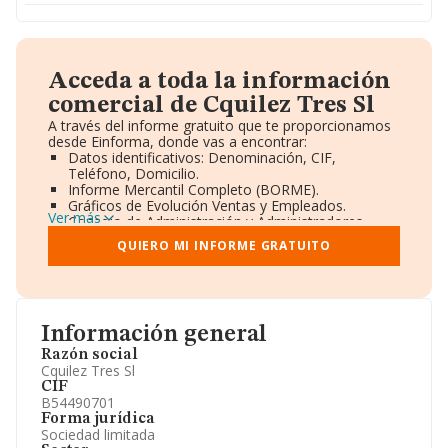
Acceda a toda la información
comercial de Cquilez Tres Sl
A través del informe gratuito que te proporcionamos
desde Einforma, donde vas a encontrar:
Datos identificativos: Denominación, CIF,
Teléfono, Domicilio.
Informe Mercantil Completo (BORME).
Gráficos de Evolución Ventas y Empleados.
Ver más
Consejo de Administración y Administradores.
Directivos y Ejecutivos.
QUIERO MI INFORME GRATUITO
Accionistas.
Participaciones y Vinculaciones en otras empresas.
Artículos de prensa publicados sobre la empresa.
Información oficial y registral complementaria.
Información general
Razón social
Cquilez Tres Sl
CIF
B54490701
Forma jurídica
Sociedad limitada