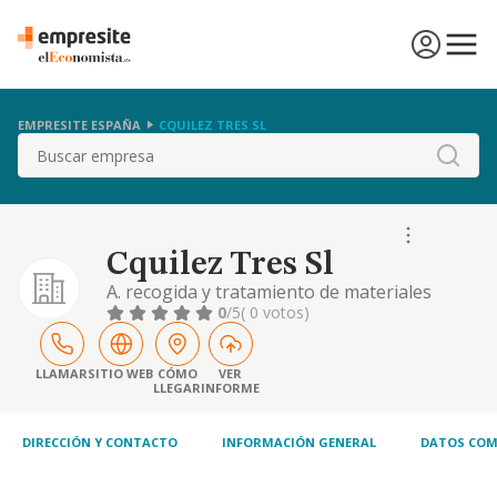
EMPRESITE ESPAÑA
CQUILEZ TRES SL
Buscar
Cquilez Tres Sl
A. recogida y tratamiento de materiales
usados, residuos y enseres de uso
0
/5
( 0 votos)
doméstico e industrial para su reciclado y
obtención, distribución y comercialización de
energías. depuración y distribución de agua.
LLAMAR
SITIO WEB
CÓMO
VER
LLEGAR
INFORME
refino, comercialización, intermediación,
almacenamiento, y distribución de petróleos
y der
DIRECCIÓN Y CONTACTO
INFORMACIÓN GENERAL
DATOS COM