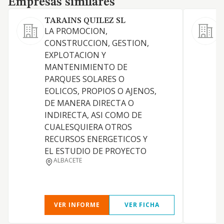
Empresas similares
TARAINS QUILEZ SL
LA PROMOCION,
CONSTRUCCION, GESTION,
l
EXPLOTACION Y
e
MANTENIMIENTO DE
u
PARQUES SOLARES O
p
EOLICOS, PROPIOS O AJENOS,
e
DE MANERA DIRECTA O
c
INDIRECTA, ASI COMO DE
l
CUALESQUIERA OTROS
N
RECURSOS ENERGETICOS Y
e
EL ESTUDIO DE PROYECTO
i
ALBACETE
d
c
VER INFORME
VER FICHA