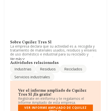
Sobre Cquilez Tres Sl
La empresa declara que su actividad es a. recogida y
tratamiento de materiales usados, residuos y enseres
de uso doméstico e industrial para su reciclado y
obtención, distribución y comercialización de energías.
Ver más
depuración y distribución de agua. refino,
Actividades relacionadas
comercialización, intermediación, almacenamiento, y
Industrias
Residuos
Reciclados
distribución de petróleos y der. La empresa está
registrada como Sociedad Limitada. Clasifica su
Servicios industriales
actividad CNAE como 'Transporte de energía eléctrica',
código 3512. La empresa no tiene actividad en
mercados exteriores.
Ver el informe ampliado de Cquilez
La plantilla se ha mantenido igual y según los datos a
Tres Sl ¡Es gratis!
disposición de INFORMA, ha tenido un número de
Regístrate en eInforma y te regalamos el
empleados por debajo de la media de sector.
Informe Ampliado de esta empresa.
VER INFORME AMPLIADO DE CQUILEZ
Su email es
eliqso@gmail.com
.