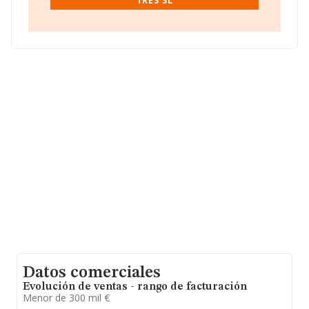
TRES SL
La sociedad española
Cquilez Tres S.L
, NIF
B54490701, está situada en Calle Teodoro Camino
núm. 2 Ent, (02001), en el municipio de Albacete,
Castilla-la Mancha.
En relación con el sector y disponiendo de los datos de
hasta 46.044 empresas, en el ámbito nacional la
facturación alcanza la cifra de 23.269 millones de euros
y en 2024 la media de facturación de ventas entre todas
las compañías alcanza los 505 mil euros. Para aportar
ulterior información de interés en el ámbito sectorial, la
media de empleados es de 1; la antigüedad alcanza los
14 años desde la constitución.
Datos comerciales
Evolución de ventas - rango de facturación
Menor de 300 mil €