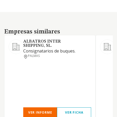
Empresas similares
Empresas similares
ALBATROS INTER
SHIPPING, SL.
Consignatarios de buques.
L
PALMAS
V
VER INFORME
VER FICHA