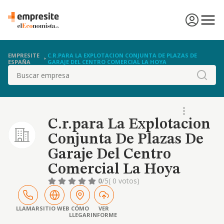
EMPRESITE
C.R.PARA LA EXPLOTACION CONJUNTA DE PLAZAS DE
ESPAÑA
GARAJE DEL CENTRO COMERCIAL LA HOYA
Buscar
C.r.para La Explotacion
Conjunta De Plazas De
Garaje Del Centro
Comercial La Hoya
0
/5
( 0 votos)
LLAMAR
SITIO WEB
CÓMO
VER
LLEGAR
INFORME