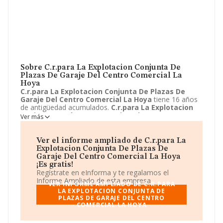
Sobre C.r.para La Explotacion Conjunta De
Plazas De Garaje Del Centro Comercial La
Hoya
C.r.para La Explotacion Conjunta De Plazas De
Garaje Del Centro Comercial La Hoya
tiene 16 años
de antigüedad acumulados.
C.r.para La Explotacion
Conjunta De Plazas De Garaje Del Centro
Ver más
Comercial La Hoya
se encuentra en Calle Quiroga, 1 -
4 B. Su actividad CNAE está incluida en 5221 -
Actividades auxiliares del transporte terrestre.
C.r.para
Ver el informe ampliado de C.r.para La
La Explotacion Conjunta De Plazas De Garaje Del
Explotacion Conjunta De Plazas De
Centro Comercial La Hoya
está registrada como
Garaje Del Centro Comercial La Hoya
Comunidad de bienes.
¡Es gratis!
Regístrate en eInforma y te regalamos el
Informe Ampliado de esta empresa.
VER INFORME AMPLIADO DE C.R.PARA
LA EXPLOTACION CONJUNTA DE
PLAZAS DE GARAJE DEL CENTRO
COMERCIAL LA HOYA