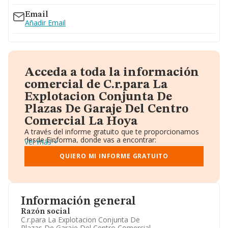
Email
Añadir Email
Acceda a toda la información
comercial de C.r.para La
Explotacion Conjunta De
Plazas De Garaje Del Centro
Comercial La Hoya
A través del informe gratuito que te proporcionamos
desde Einforma, donde vas a encontrar:
Ver más
Datos identificativos: Denominación, CIF,
Teléfono, Domicilio.
QUIERO MI INFORME GRATUITO
Informe Mercantil Completo (BORME).
Gráficos de Evolución Ventas y Empleados.
Consejo de Administración y Administradores.
Directivos y Ejecutivos.
Accionistas.
Información general
Participaciones y Vinculaciones en otras empresas.
Razón social
Artículos de prensa publicados sobre la empresa.
C.r.para La Explotacion Conjunta De
Información oficial y registral complementaria.
Plazas De Garaje Del Centro Comercial