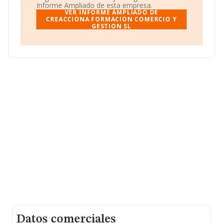
en Málaga, Andalucía.
Informe Ampliado de esta empresa.
VER INFORME AMPLIADO DE
En relación con el sector y disponiendo de los datos de
CREACCIONA FORMACION COMERCIO Y
GESTION SL
hasta 25.538 empresas, a nivel nacional la facturación
asciende a 8.191 millones de euros y se estima que el
promedio de la facturación entre todas las empresas es
de 320 mil euros. En cuanto a la información relativa a
la provincia de Málaga, en la base de datos de
INFORMA aparecen 1374 empresas, cuyas ventas han
alcanzado los 306 millones de euros. Como información
adicional de interés, los empleados de media son 2; la
antigüedad desde la constitución es de 21 años.
Datos comerciales