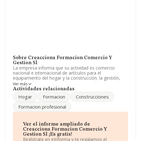
Sobre Creacciona Formacion Comercio Y
Gestion Sl
La empresa informa que su actividad es comercio
nacional e internacional de artículos para el
equipamiento del hogar y la construcción. la gestión,
consultoría y asesoramiento empresarial. los servicios
Ver más
de formación y perfeccionamiento profesional. La
Actividades relacionadas
empresa está registrada como Sociedad Limitada. Su
Hogar
Formacion
Construcciones
actividad CNAE es '%cnae%' con código 4755. La
empresa no tiene actividad en mercados exteriores.
Formacion profesional
Es posible ponerse en contacto con la empresa a través
del teléfono 952539921.
Ver el informe ampliado de
La empresa
Creacciona Formacion Comercio y
Creacciona Formacion Comercio Y
Gestión S.L
, NIF B93048387, está situada en Avenida
Gestion Sl ¡Es gratis!
Isaac Albeniz núm. 2, (29770), en el municipio de Torrox,
Regístrate en eInforma y te regalamos el