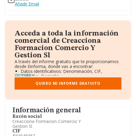
Añadir Email
Acceda a toda la información
comercial de Creacciona
Formacion Comercio Y
Gestion Sl
A través del informe gratuito que te proporcionamos
desde Einforma, donde vas a encontrar:
Datos identificativos: Denominación, CIF,
Ver más
Teléfono, Domicilio.
Informe Mercantil Completo (BORME).
QUIERO MI INFORME GRATUITO
Gráficos de Evolución Ventas y Empleados.
Consejo de Administración y Administradores.
Directivos y Ejecutivos.
Accionistas.
Participaciones y Vinculaciones en otras empresas.
Información general
Artículos de prensa publicados sobre la empresa.
Información oficial y registral complementaria.
Razón social
Creacciona Formacion Comercio Y
Gestion Sl
CIF
B93048387