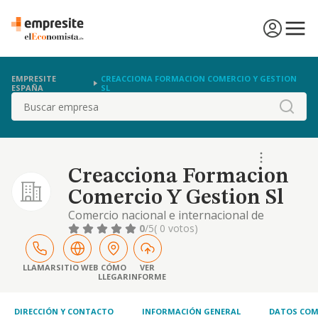
EMPRESITE
CREACCIONA FORMACION COMERCIO Y GESTION
ESPAÑA
SL
Buscar
Creacciona Formacion
Comercio Y Gestion Sl
Comercio nacional e internacional de
artículos para el equipamiento del hogar y la
0
/5
( 0 votos)
construcción. la gestión, consultoría y
asesoramiento empresarial. los servicios de
formación y perfeccionamiento profesional
LLAMAR
SITIO WEB
CÓMO
VER
LLEGAR
INFORME
DIRECCIÓN Y CONTACTO
INFORMACIÓN GENERAL
DATOS COM