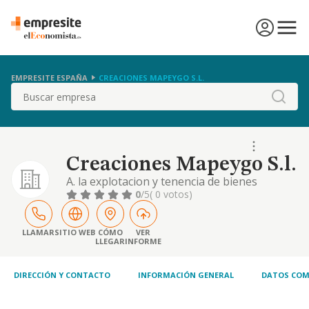
EMPRESITE ESPAÑA
CREACIONES MAPEYGO S.L.
Buscar
Creaciones Mapeygo S.l.
A. la explotacion y tenencia de bienes
inmuebles. b. la promocion y construccion de
0
/5
( 0 votos)
todo tipo de edificaciones en general
LLAMAR
SITIO WEB
CÓMO
VER
LLEGAR
INFORME
DIRECCIÓN Y CONTACTO
INFORMACIÓN GENERAL
DATOS COM