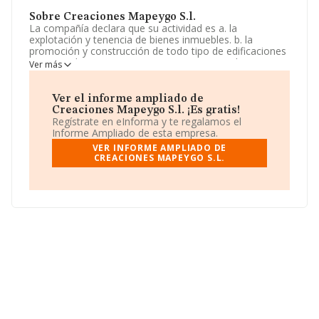
Sobre Creaciones Mapeygo S.l.
La compañía declara que su actividad es a. la
explotación y tenencia de bienes inmuebles. b. la
promoción y construcción de todo tipo de edificaciones
en general. La empresa aparece inscrita en el Registro
Ver más
Mercantil como Sociedad Limitada. Tiene CNAE: 6820 -
'Alquiler de bienes inmobiliarios por cuenta propia'. La
sociedad no tiene actividad en mercados exteriores.
Ver el informe ampliado de
Creaciones Mapeygo S.l. ¡Es gratis!
La sociedad
Creaciones Mapeygo S.L
, con NIF
Regístrate en eInforma y te regalamos el
B53960332, se encuentra en Calle German Bernacer Pq
Informe Ampliado de esta empresa.
Ind De Torre núm. 93, (03203), en el municipio de Elche,
VER INFORME AMPLIADO DE
provincia de Alicante, Comunidad Valenciana.
CREACIONES MAPEYGO S.L.
En base a la información de la que dispone INFORMA
sobre 132.555 compañías, a nivel nacional la facturación
asciende a 22.737 millones de euros y en 2006 la media
de facturación de ventas entre todas las compañías
alcanza los 171 mil euros. Con el fin de ampliar la
información relativa a las compañías, los empleados de
media son 1. La antigüedad alcanza los 24 años desde
la constitución.