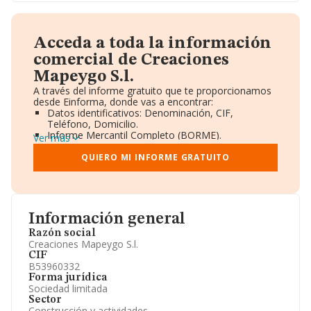
Acceda a toda la información
comercial de Creaciones
Mapeygo S.l.
A través del informe gratuito que te proporcionamos
desde Einforma, donde vas a encontrar:
Datos identificativos: Denominación, CIF,
Teléfono, Domicilio.
Informe Mercantil Completo (BORME).
Ver más
Gráficos de Evolución Ventas y Empleados.
Consejo de Administración y Administradores.
QUIERO MI INFORME GRATUITO
Directivos y Ejecutivos.
Accionistas.
Participaciones y Vinculaciones en otras empresas.
Artículos de prensa publicados sobre la empresa.
Información oficial y registral complementaria.
Información general
Razón social
Creaciones Mapeygo S.l.
CIF
B53960332
Forma jurídica
Sociedad limitada
Sector
Construcción y actividades