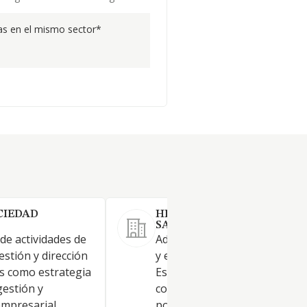
s en el mismo sector*
CIEDAD
HIDROCARBUROS PEREZ Y
SANCHEZ S.L.
 de actividades de
Adquisición, venta, arrendam
estión y dirección
y explotación de todo tipo de
es como estrategia
Estaciones de Servicio. La
gestión y
comercialización y el suminist
empresarial,
por mayor o menor, de todo 