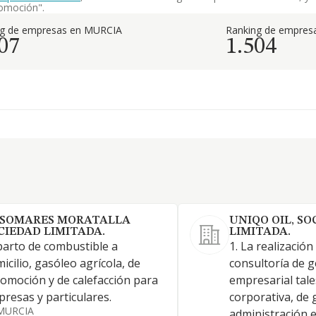
tomoción".
ng de empresas en MURCIA
Ranking de empresa
07
1.504
SOMARES MORATALLA
UNIQO OIL, SO
CIEDAD LIMITADA.
LIMITADA.
arto de combustible a
1. La realización
icilio, gasóleo agrícola, de
consultoría de g
omoción y de calefacción para
empresarial tal
resas y particulares.
corporativa, de 
MURCIA
administración 