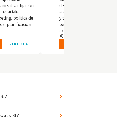
anizativa, fijación
de carburantes, lubricantes,
resariales,
aceites, aditivos, y anticonge
eting, politica de
y todo tipo de derivados del
s, planificación
petróleo. La importación, o
exportación de
MURCIA
VER FICHA
VER INFORME
VER FIC
 Sl?
twork Sl?