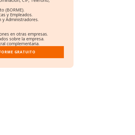
nominación, CIF, Teléfono,
eto (BORME).
tas y Empleados.
 y Administradores.
ciones en otras empresas.
cados sobre la empresa.
stral complementaria.
NFORME GRATUITO