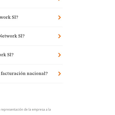
work Sl?
 Network Sl?
rk Sl?
 facturación nacional?
u representación de la empresa a la