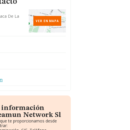
tacto
vaca De La
VER EN MAPA
om
a información
reamun Network Sl
o que te proporcionamos desde
rar: