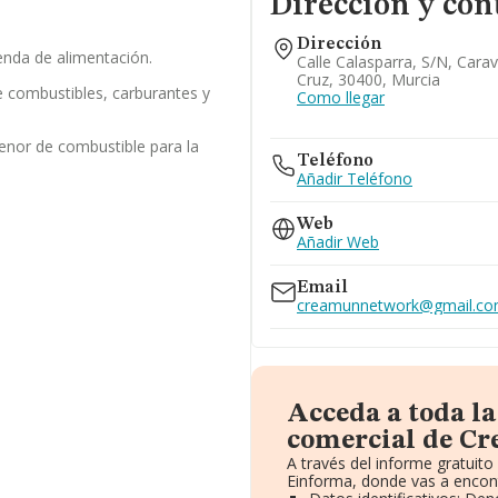
Dirección y con
Dirección
enda de alimentación.
Calle Calasparra, S/n, Cara
Cruz, 30400, Murcia
 combustibles, carburantes y
Como llegar
enor de combustible para la
Teléfono
Añadir Teléfono
Web
Añadir Web
Email
creamunnetwork@gmail.c
Acceda a toda l
comercial de C
A través del informe gratuit
Einforma, donde vas a encont