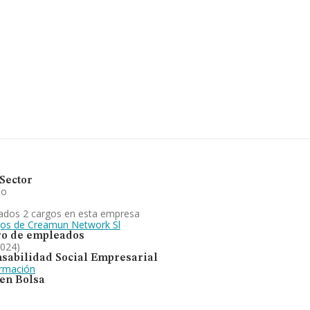
619 empresas, la facturación en
medio de la facturación de
ros. En relación con la
INFORMA aparecen 397
or último, con el fin de
üedad alcanza los 21 años
 venta de combustible y tienda
ovincia frente al 2023.
Sector
io
ados 2 cargos en esta empresa
gos de Creamun Network Sl
o de empleados
2024)
sabilidad Social Empresarial
ormación
 en Bolsa