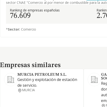
sector CNAE "Comercio al por menor de combustible para la au
Ranking de empresas españolas
Ranki
76.609
2.7
*
Sector:
Comercio
Empresas similares
Empresas similares
MURCIA PETROLEUM S.L.
GA
SO
Gestión y explotación de estación
Rep
de servicio.
dom
MURCIA
aut
emp