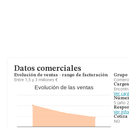
En relación con el sector y disponiendo de los datos de hasta 9.
el ámbito nacional alcanza los 28.419 millones de euros y el pro
ventas entre todas las compañías asciende a los 2 millones de eu
información de la provincia de Murcia, en la base de datos de 
empresas, con ventas en 2024 de hasta 2.007 millones de euros. P
ampliar la información relativa al ámbito de la empresa, la antig
desde la constitución. La media de empleados es de 5.
A modo de conclusión, la actividad de
Creamun Network S.L
es
de alimentación. Se ha posicionado más abajo en el ranking de pr
Datos comerciales
Evolución de ventas - rango de facturación
Grupo 
Entre 1,5 y 3 millones €
Comerc
Cargos
Evolución de las ventas
Encontr
Ver car
Númer
5 (año 
Respon
Ver Inf
Cotiza
NO