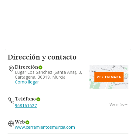
Dirección y contacto
Dirección
Lugar Los Sanchez (santa Ana), 3,
Cartagena, 30319, Murcia
VER EN MAPA
Como llegar
Teléfono
Ver más
968161627
638...
Web
Ver teléfono 638...
www.cerramientosmurcia.com