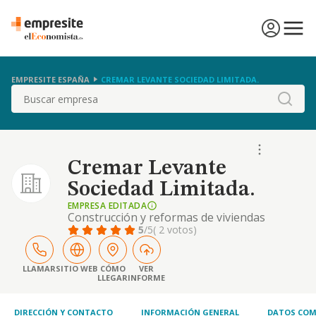
EMPRESITE ESPAÑA
CREMAR LEVANTE SOCIEDAD LIMITADA.
Buscar
Cremar Levante
Sociedad Limitada.
EMPRESA EDITADA
Construcción y reformas de viviendas
5
/5
( 2 votos)
LLAMAR
SITIO WEB
CÓMO
VER
LLEGAR
INFORME
DIRECCIÓN Y CONTACTO
INFORMACIÓN GENERAL
DATOS COM