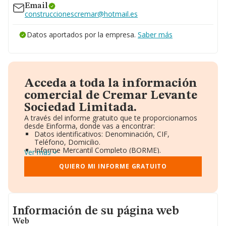
Email
construccionescremar@hotmail.es
Datos aportados por la empresa.
Saber más
Acceda a toda la información
comercial de Cremar Levante
Sociedad Limitada.
A través del informe gratuito que te proporcionamos
desde Einforma, donde vas a encontrar:
Datos identificativos: Denominación, CIF,
Teléfono, Domicilio.
Informe Mercantil Completo (BORME).
Ver más
Gráficos de Evolución Ventas y Empleados.
Consejo de Administración y Administradores.
QUIERO MI INFORME GRATUITO
Directivos y Ejecutivos.
Accionistas.
Participaciones y Vinculaciones en otras empresas.
Artículos de prensa publicados sobre la empresa.
Informacion de su página web
Información oficial y registral complementaria.
Información de su página web
Web