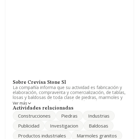
Sobre Crevisa Stone Sl
La compañía informa que su actividad es fabricación y
elaboración, compraventa y comercialización, de tablas,
losas y baldosas de toda clase de piedras, marmoles y
granitos y materiales afines.- la explotación,
Ver más
investigación, explotación y aprovechamiento en t. La
Actividades relacionadas
empresa aparece inscrita en el Registro Mercantil como
Construcciones
Piedras
Industrias
Sociedad Limitada. La actividad de referencia CNAE
corresponde a 'Intermediarios del comercio de la
Publicidad
Investigacion
Baldosas
madera y materiales de construcción', cuyo Código es
4613. La compañía no tiene actividad en mercados
Productos industriales
Marmoles granitos
exteriores.