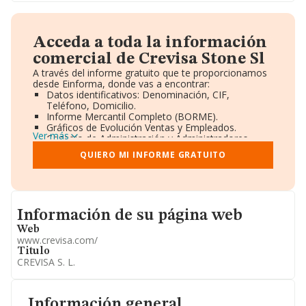
Acceda a toda la información
comercial de Crevisa Stone Sl
A través del informe gratuito que te proporcionamos
desde Einforma, donde vas a encontrar:
Datos identificativos: Denominación, CIF,
Teléfono, Domicilio.
Informe Mercantil Completo (BORME).
Gráficos de Evolución Ventas y Empleados.
Ver más
Consejo de Administración y Administradores.
Directivos y Ejecutivos.
QUIERO MI INFORME GRATUITO
Accionistas.
Participaciones y Vinculaciones en otras empresas.
Artículos de prensa publicados sobre la empresa.
Información oficial y registral complementaria.
Informacion de su página web
Información de su página web
Web
www.crevisa.com/
Titulo
CREVISA S. L.
Información general