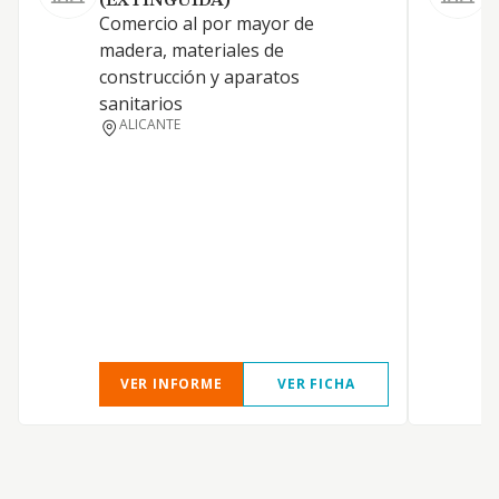
(EXTINGUIDA)
m
Comercio al por mayor de
p
madera, materiales de
e
construcción y aparatos
sanitarios
ALICANTE
VER INFORME
VER FICHA