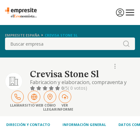
EMPRESITE ESPAÑA
CREVISA STONE SL
Buscar
Crevisa Stone Sl
Fabricacion y elaboracion, compraventa y
comercializacion, de tablas, losas y baldosas
0
/5
( 0 votos)
de toda clase de piedras, marmoles y
granitos y materiales afines.- la explotacion,
investigacion, explotacion y
LLAMAR
SITIO WEB
CÓMO
VER
LLEGAR
INFORME
aprovechamiento en t
DIRECCIÓN Y CONTACTO
INFORMACIÓN GENERAL
DATOS COM