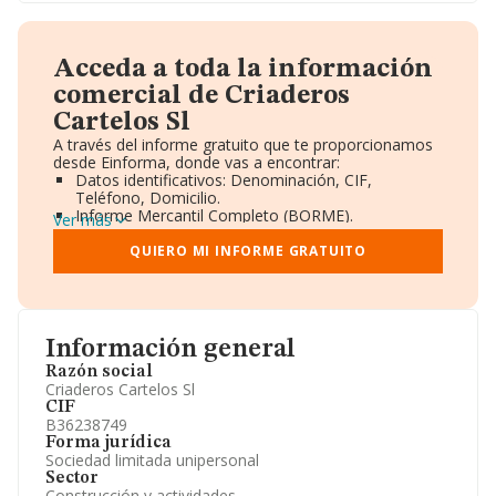
Acceda a toda la información
comercial de Criaderos
Cartelos Sl
A través del informe gratuito que te proporcionamos
desde Einforma, donde vas a encontrar:
Datos identificativos: Denominación, CIF,
Teléfono, Domicilio.
Informe Mercantil Completo (BORME).
Ver más
Gráficos de Evolución Ventas y Empleados.
Consejo de Administración y Administradores.
QUIERO MI INFORME GRATUITO
Directivos y Ejecutivos.
Accionistas.
Participaciones y Vinculaciones en otras empresas.
Artículos de prensa publicados sobre la empresa.
Información oficial y registral complementaria.
Información general
Razón social
Criaderos Cartelos Sl
CIF
B36238749
Forma jurídica
Sociedad limitada unipersonal
Sector
Construcción y actividades