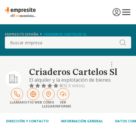
EMPRESITE ESPAÑA
CRIADEROS CARTELOS SL
Buscar
Criaderos Cartelos Sl
El alquiler y la explotación de bienes
inmobiliarios propios o arrendados.
0
/5
( 0 votos)
LLAMAR
SITIO WEB
CÓMO
VER
LLEGAR
INFORME
DIRECCIÓN Y CONTACTO
INFORMACIÓN GENERAL
DATOS COM