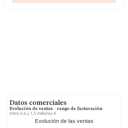
Pontevedra.
La compañía
Criaderos Cartelos S.L
, B36238749,
tiene su domicilio social establecido en Calle Antonia
Ferrin Moreiras núm. 9, (36500), Lalín, en Pontevedra,
Galicia.
En base a la información de la que dispone INFORMA
sobre 133.918 compañías, la facturación en el ámbito
nacional alcanza los 23.169 millones de euros y se
calcula un promedio de facturación de 173 mil euros
entre todas las compañías. Respecto a la información
de la provincia (hablamos de Pontevedra), en la base de
datos INFORMA constan 1848 empresas, con ventas en
el año 2024 de 133 millones de euros. Con el fin de
ampliar la información relativa a las compañías, la
antigüedad desde la constitución es de 23 años. La
media de empleados de las empresas es de 1.
Datos comerciales
Evolución de ventas - rango de facturación
Entre 0,6 y 1,5 millones €
Evolución de las ventas