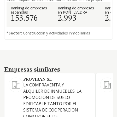
Ranking de empresas
Ranking de empresas
Rankin
españolas
en PONTEVEDRA
en el 
153.576
2.993
2.6
*
Sector:
Construcción y actividades inmobiliarias
Empresas similares
Empresas similares
PROVIBAN SL
LA COMPRAVENTA Y
ALQUILER DE INMUEBLES. LA
D
PROMOCION DE SUELO
EDIFICABLE TANTO POR EL
A
SISTEMA DE COOPERACION
COMO POR EL DE