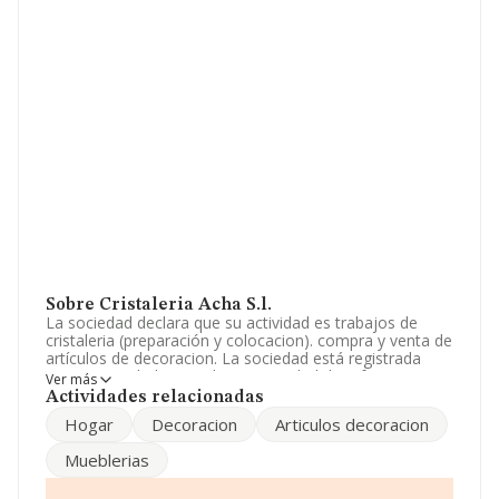
Sobre Cristaleria Acha S.l.
La sociedad declara que su actividad es trabajos de
cristaleria (preparación y colocacion). compra y venta de
artículos de decoracion. La sociedad está registrada
como Sociedad Limitada. La actividad de referencia
Ver más
CNAE corresponde a 'Pintura y acristalamiento', cuyo
Actividades relacionadas
Código es 4334. La empresa no tiene actividad en
Hogar
Decoracion
Articulos decoracion
mercados exteriores.
Mueblerias
El número de empleados se ha incrementado un 25% y
según las cifras existentes en la base de datos de