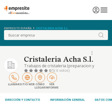
EMPRESITE ESPAÑA
CRISTALERIA ACHA S.L.
Buscar
Cristaleria Acha S.l.
Trabajos de cristaleria (preparacion y
colocacion). compra y venta de articulos de
0
/5
( 0 votos)
decoracion.
LLAMAR
SITIO WEB
CÓMO
VER
LLEGAR
INFORME
DIRECCIÓN Y CONTACTO
INFORMACIÓN GENERAL
DATOS COM