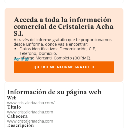
Acceda a toda la información
comercial de Cristaleria Acha
S.l.
A través del informe gratuito que te proporcionamos
desde Einforma, donde vas a encontrar:
Datos identificativos: Denominación, CIF,
Teléfono, Domicilio.
Informe Mercantil Completo (BORME).
Ver más
Gráficos de Evolución Ventas y Empleados.
Consejo de Administración y Administradores.
QUIERO MI INFORME GRATUITO
Directivos y Ejecutivos.
Accionistas.
Participaciones y Vinculaciones en otras empresas.
Artículos de prensa publicados sobre la empresa.
Informacion de su página web
Información oficial y registral complementaria.
Información de su página web
Web
www.cristaleriaacha.com/
Titulo
www.cristaleriaacha.com
Cabecera
www.cristaleriaacha.com
Descripción