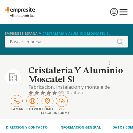
EMPRESITE ESPAÑA
CRISTALERIA Y ALUMINIO MOSCATEL SL
Buscar
Cristaleria Y Aluminio
Moscatel Sl
Fabricacion, instalacion y montaje de
carpinteria de aluminio, hierro y cristal, asi
0
/5
( 0 votos)
como elementos de decoracion para el
hogar. construccion, decoracion,
mantenimiento, promocion y reformas de
LLAMAR
SITIO WEB
CÓMO
VER
LLEGAR
INFORME
toda clase de edificios, c
DIRECCIÓN Y CONTACTO
INFORMACIÓN GENERAL
DATOS COM