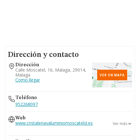
Dirección y contacto
Dirección
Calle Moscatel, 16, Malaga, 29014,
Malaga
VER EN MAPA
Como llegar
Teléfono
952268097
Web
www.cristaleriayaluminiomoscatelsl.es
Ver más
www.aluminiosmoscatel.com