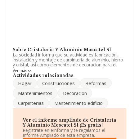
Sobre Cristaleria Y Aluminio Moscatel Sl
La sociedad informa que su actividad es fabricación,
instalación y montaje de carpintería de aluminio, hierro
y cristal, así como elementos de decoracion para el
hogar. construcción, decoracion, mantenimiento,
Ver más
promoción y reformas de toda clase de edificios, c. La
Actividades relacionadas
empresa está registrada como Sociedad Limitada. Tiene
Hogar
Construcciones
Reformas
CNAE: 2512 - 'Fabricación de carpintería metálica'. La
empresa no tiene actividad en mercados exteriores.
Mantenimientos
Decoracion
El número de empleados ha bajado un 17% y según las
Carpinterias
Mantenimiento edificio
cifras existentes en la base de datos de INFORMA, el
número de empleados ha estado por encima de la
media de sector.
Ver el informe ampliado de Cristaleria
Para comunicarse con sus oficinas, el número de
Y Aluminio Moscatel Sl ¡Es gratis!
teléfono es 952268097 y puedes consultar su página
Regístrate en eInforma y te regalamos el
web aquí:
www.cristaleriayaluminiomoscatelsl.es
.
Informe Ampliado de esta empresa.