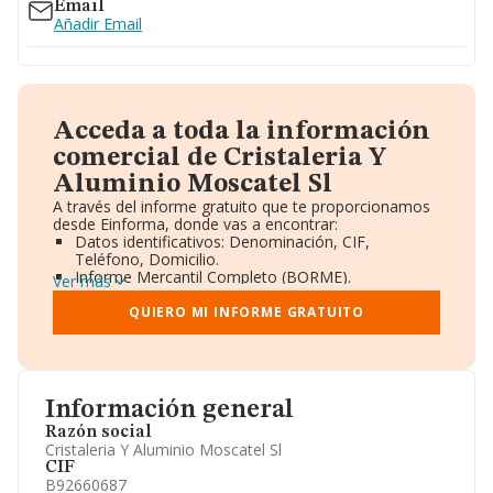
Email
Añadir Email
Acceda a toda la información
comercial de Cristaleria Y
Aluminio Moscatel Sl
A través del informe gratuito que te proporcionamos
desde Einforma, donde vas a encontrar:
Datos identificativos: Denominación, CIF,
Teléfono, Domicilio.
Informe Mercantil Completo (BORME).
Ver más
Gráficos de Evolución Ventas y Empleados.
Consejo de Administración y Administradores.
QUIERO MI INFORME GRATUITO
Directivos y Ejecutivos.
Accionistas.
Participaciones y Vinculaciones en otras empresas.
Artículos de prensa publicados sobre la empresa.
Información oficial y registral complementaria.
Información general
Razón social
Cristaleria Y Aluminio Moscatel Sl
CIF
B92660687