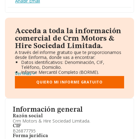
Añadir Email
Acceda a toda la información
comercial de Crm Motors &
Hire Sociedad Limitada.
A través del informe gratuito que te proporcionamos
desde Einforma, donde vas a encontrar:
Datos identificativos: Denominación, CIF,
Teléfono, Domicilio.
Informe Mercantil Completo (BORME).
Ver más
Gráficos de Evolución Ventas y Empleados.
Consejo de Administración y Administradores.
QUIERO MI INFORME GRATUITO
Directivos y Ejecutivos.
Accionistas.
Participaciones y Vinculaciones en otras empresas.
Artículos de prensa publicados sobre la empresa.
Información oficial y registral complementaria.
Información general
Razón social
Crm Motors & Hire Sociedad Limitada.
CIF
B26877795
Forma jurídica