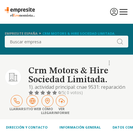
EMPRESITE ESPAÑA
CRM MOTORS & HIRE SOCIEDAD LIMITADA.
Buscar
Crm Motors & Hire
Sociedad Limitada.
1). actividad principal: cnae 9531: reparación
y mantenimiento de vehículos de motor. 2).
0
/5
( 0 votos)
compra, venta, distribución y
comercialización de toda clase de vehículos,
repuestos, accesorios, neumáticos y
LLAMAR
SITIO WEB
CÓMO
VER
LLEGAR
INFORME
cualquier tipo de artículos que tengan
relación directa o indirecta con los mismos.
esto incluye, p
DIRECCIÓN Y CONTACTO
INFORMACIÓN GENERAL
DATOS COM