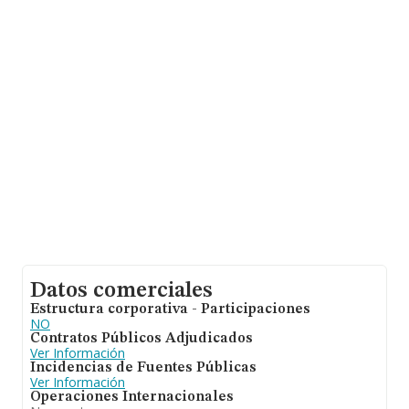
empresas pertenecientes al sector, a nivel nacional la
facturación asciende a 81.312 millones de euros y la
media entre todas las compañías es de 2 millones de
euros de ventas. Con el fin de ampliar la información
relativa a las compañías, la media de empleados de las
empresas es de 3; la antigüedad alcanza los 16 años
desde la constitución.
Datos comerciales
Estructura corporativa - Participaciones
NO
Contratos Públicos Adjudicados
Ver Información
Incidencias de Fuentes Públicas
Ver Información
Operaciones Internacionales