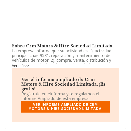
Sobre Crm Motors & Hire Sociedad Limitada.
La empresa informa que su actividad es 1). actividad
principal: cnae 9531: reparación y mantenimiento de
vehículos de motor. 2). compra, venta, distribución y
comercialización de toda clase de vehículos, repuestos,
Ver más
accesorios, neumáticos y cualquier tipo de artículos que
tengan relación directa o indirecta con los mismos. esto
incluye, p. La empresa está registrada como Sociedad
Ver el informe ampliado de Crm
Limitada. Tiene CNAE: 4781 - 'Comercio al por menor de
Motors & Hire Sociedad Limitada. ¡Es
productos alimenticios, bebidas y tabaco en puestos de
gratis!
venta y en mercadillos'. No realiza actividad de
Regístrate en eInforma y te regalamos el
importación y/o exportación.
Informe Ampliado de esta empresa.
VER INFORME AMPLIADO DE CRM
La sociedad española
Crm Motors & Hire Sociedad
MOTORS & HIRE SOCIEDAD LIMITADA.
Limitada
, B26877795, está situada en Poligono
Industrial Las Palmeras núm. 1 Nav 2, (04850), Cantoria,
en Almería, Andalucía.
Con los datos a disposición de INFORMA sobre 35.519