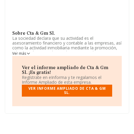
Sobre Cta & Gm Sl.
La sociedad declara que su actividad es el
asesoramiento financiero y contable a las empresas, así
como la actividad inmobiliaria mediante la promoción,
urbanización y parcelacion de terrenos, y la
Ver más
compraventa al contado o a plazos. permuta etc. La
empresa es una Sociedad Limitada. Su actividad CNAE
es 'Alquiler de bienes inmobiliarios por cuenta propia'
Ver el informe ampliado de Cta & Gm
con código 6820. La compañía no tiene actividad en
Sl. ¡Es gratis!
mercados exteriores.
Regístrate en eInforma y te regalamos el
Informe Ampliado de esta empresa.
En el último año el número de empleados ha
VER INFORME AMPLIADO DE CTA & GM
permanecido igual y teniendo en cuenta la información
SL.
a disposición de INFORMA, ha contado con un número
de empleados inferior a la media de sector.
Para llamar las oficinas se puede hacer a través del
número 932456446.
La compañía
Cta & Gm S.L
, NIF B59792168, está
situada en Calle Girona núm. 64 Piso 2 Pta 1, (08009),
en el municipio de Barcelona, Cataluña.