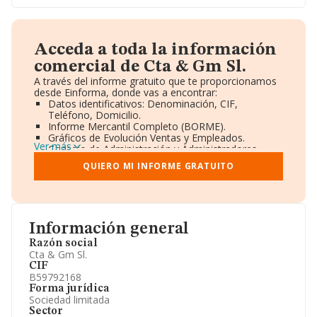
Acceda a toda la información
comercial de Cta & Gm Sl.
A través del informe gratuito que te proporcionamos
desde Einforma, donde vas a encontrar:
Datos identificativos: Denominación, CIF,
Teléfono, Domicilio.
Informe Mercantil Completo (BORME).
Gráficos de Evolución Ventas y Empleados.
Ver más
Consejo de Administración y Administradores.
Directivos y Ejecutivos.
QUIERO MI INFORME GRATUITO
Accionistas.
Participaciones y Vinculaciones en otras empresas.
Artículos de prensa publicados sobre la empresa.
Información oficial y registral complementaria.
Información general
Razón social
Cta & Gm Sl.
CIF
B59792168
Forma jurídica
Sociedad limitada
Sector