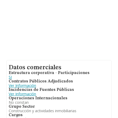
En base a la información de la que dispone INFORMA
sobre 132.937 compañías, en el ámbito nacional la
facturación alcanza la cifra de 22.485 millones de euros
y se estima que el promedio de la facturación entre
todas las empresas es de 169 mil euros. Con el fin de
ampliar la información relativa a las compañías, la
media de empleados de las empresas es de 1; la
antigüedad desde la constitución es de 24 años.
Datos comerciales
Estructura corporativa - Participaciones
SI
Contratos Públicos Adjudicados
Ver Información
Incidencias de Fuentes Públicas
Ver Información
Operaciones Internacionales
No constan
Grupo Sector
Construcción y actividades inmobiliarias
Cargos