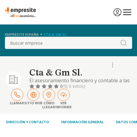
EMPRESITE ESPAÑA
CTA & GM SL.
Buscar
Cta & Gm Sl.
El asesoramiento financiero y contable a las
empresas, asi como la actividad inmobiliaria
0
/5
( 0 votos)
mediante la promocion, urbanizacion y
parcelacion de terrenos, y la compraventa al
contado o a plazos. permuta etc.
LLAMAR
SITIO WEB
CÓMO
VER
LLEGAR
INFORME
DIRECCIÓN Y CONTACTO
INFORMACIÓN GENERAL
DATOS COM