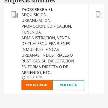
Empresas similares
FAGES SERRA SL
ADQUISICION,
URBANIZACION,
PROMOCION, EDIFICACION,
TENENCIA,
D
ADMINISTRACION, VENTA
T
DE CUALESQUIERA BIENES
V
INMUEBLES, FINCAS
URBANAS, INDUSTRIALES O
RUSTICAS, SU EXPLOTACION
EN FORMA DIRECTA O DE
ARRIENDO, ETC.
BARCELONA
VER INFORME
VER FICHA