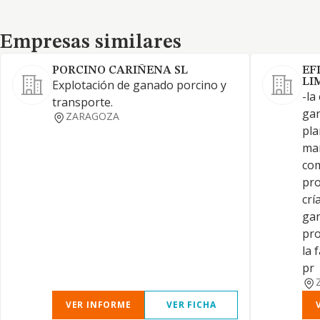
Empresas similares
Empresas similares
PORCINO CARIÑENA SL
EF
LI
Explotación de ganado porcino y
-la
transporte.
gan
ZARAGOZA
pla
man
com
pro
crí
gan
pro
la 
pr
VER INFORME
VER FICHA