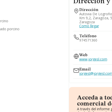
Dirección y
Dirección
Autovia De Logroño
Km 9,2, Zaragoza, 
rcino
Zaragoza
Como llegar
nado porcino
Teléfono
974571360
622...
Web
Ver teléfono 622...
www.jorgesl.com
976770598
976784403
Email
jorgesl@jorgesl.co
Acceda a to
comercial d
A través del informe