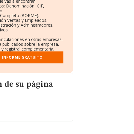
e vas a encontrar:
vos: Denominación, CIF,
o.
l Completo (BORME).
ción Ventas y Empleados.
stración y Administradores.
ivos.
Vinculaciones en otras empresas.
a publicados sobre la empresa.
l y registral complementaria.
I INFORME GRATUITO
ágina web
 de su página