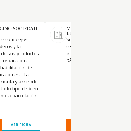
CINO SOCIEDAD
MARCO LA MONESA SOCIE
LIMITADA.
 de complejos
Servicios de cría y engorde de
deros y la
cerdos, en forma de ganader
 de sus productos.
intensiva y extensiva
ZARAGOZA
, reparación,
habilitación de
icaciones. -La
rmuta y arriendo
 todo tipo de bien
mo la parcelación
VER FICHA
VER INFORME
VER FIC