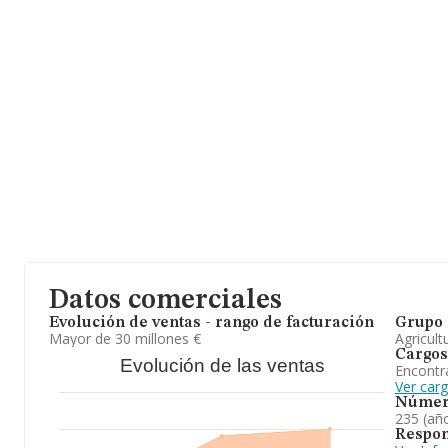
ámbito nacional alcanza los 14.429 millones de euros y se calcul
millones de euros entre todas las compañías, la facturación de l
sector. Respecto a la información de la provincia (hablamos de Z
INFORMA constan 384 empresas, con ventas en el año 2024 de 
información adicional de interés, la antigüedad desde la constit
empleados es de 4.
En conclusión, la actividad de
Cuarte S.L
es explotación de ganad
compuestos. Por lo general, la empresa ha experimentado un crec
anterior (2023), no obstante, se ha posicionado más abajo en el 
Datos comerciales
Evolución de ventas - rango de facturación
Grupo 
Mayor de 30 millones €
Agricult
Cargos
Evolución de las ventas
Encontr
Ver carg
Númer
235 (añ
Respon