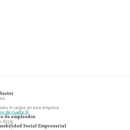
a un promedio de facturación de 3
a empresa ha triplicado el promedio del
aragoza), en la base de datos
1.096 millones de euros. Como
ución es de 20 años. La media de
o porcino y fabricación de piensos
imiento significativo respecto al año
ranking de sectores frente al 2023.
Sector
ura
ados 9 cargos en esta empresa
os de Cuarte Sl
o de empleados
o 2024)
sabilidad Social Empresarial