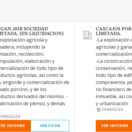
IGAN 2018 SOCIEDAD
CASCAJOS POR
MITADA. (EN LIQUIDACION)
LIMITADA.
 explotación agrícola y
-La explotación
adera, incluyendo la
agrícolas y gana
ntación, recolección,
comercialización
ipulación, elaboración y
-La construcción
ercialización de todo tipo de
conservación, re
ductos agrícolas, así como la
todo tipo de edif
a, engorde y comercialización de
compraventa. pe
ado porcino, y de los
no financiero de
ductos derivados del mismos. -
inmueble, así co
fabricación de pienso, y demás
y urbanización
ZARAGOZA
ZARAGOZA
VER INFORME
VER FICHA
VER INFORME