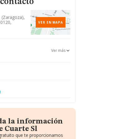
 contacto
 (zaragoza),
50120,
VER EN MAPA
Ver más
m
da la información
e Cuarte Sl
 gratuito que te proporcionamos