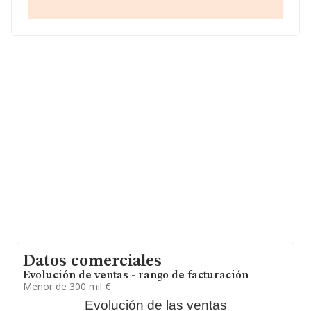
en el municipio de Tarragona, Cataluña.
En relación con el sector y disponiendo de los datos de
hasta 26.323 empresas, la facturación en el ámbito
nacional alcanza los 11.946 millones de euros y se
estima que el promedio de la facturación entre todas
las empresas es de 453 mil euros, encontrándose la
facturación de la empresa por encima del promedio. En
relación con la información de la provincia de
Tarragona, en la base de datos de INFORMA aparecen
282 empresas, con ventas en 2023 de hasta 61 millones
de euros. Finalmente, para completar los datos de
sector, en 2023, la antigüedad alcanza los 18 años
desde la constitución. Los empleados de media son 4.
Datos comerciales
Evolución de ventas - rango de facturación
Menor de 300 mil €
Evolución de las ventas