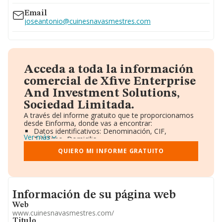
Email
joseantonio@cuinesnavasmestres.com
Acceda a toda la información
comercial de Xfive Enterprise
And Investment Solutions,
Sociedad Limitada.
A través del informe gratuito que te proporcionamos
desde Einforma, donde vas a encontrar:
Datos identificativos: Denominación, CIF,
Ver más
Teléfono, Domicilio.
Informe Mercantil Completo (BORME).
QUIERO MI INFORME GRATUITO
Gráficos de Evolución Ventas y Empleados.
Consejo de Administración y Administradores.
Directivos y Ejecutivos.
Accionistas.
Participaciones y Vinculaciones en otras empresas.
Informacion de su página web
Información de su página web
Artículos de prensa publicados sobre la empresa.
Información oficial y registral complementaria.
Web
www.cuinesnavasmestres.com/
Titulo