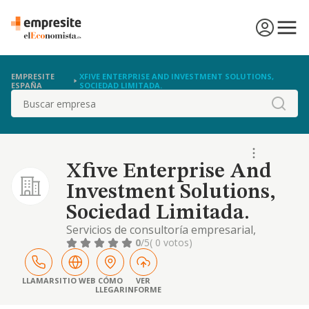
EMPRESITE
XFIVE ENTERPRISE AND INVESTMENT SOLUTIONS,
ESPAÑA
SOCIEDAD LIMITADA.
Buscar
Xfive Enterprise And
Investment Solutions,
Sociedad Limitada.
Servicios de consultoría empresarial,
tecnológica y financiera. servicios tic,
0
/5
( 0 votos)
desarrollo web y aplicaciones informáticas.
comercio mayor de productos textiles y
tecnológicos, en establecimientos o e-
LLAMAR
SITIO WEB
CÓMO
VER
LLEGAR
INFORME
commerce.