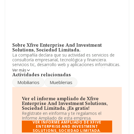
Sobre Xfive Enterprise And Investment
Solutions, Sociedad Limitada.
La compañía declara que su actividad es servicios de
consultoría empresarial, tecnológica y financiera.
servicios tic, desarrollo web y aplicaciones informáticas.
comercio mayor de productos textiles y tecnológicos,
Ver más
en establecimientos o e-commerce. La sociedad está
Actividades relacionadas
inscrita en el Registro Mercantil como Sociedad
Mobiliarios
Mueblerias
Limitada. La actividad de referencia CNAE corresponde
a '%cnae%', cuyo Código es 7499. La compañía no tiene
actividad en mercados exteriores.
Ver el informe ampliado de Xfive
Su email es
joseantonio@cuinesnavasmestres.com
.
Enterprise And Investment Solutions,
Para saber más puedes acceder a su página web en
Sociedad Limitada. ¡Es gratis!
este enlace
www.cuinesnavasmestres.com
.
Regístrate en eInforma y te regalamos el
Informe Ampliado de esta empresa.
La empresa
Xfive Enterprise And Investment
VER INFORME AMPLIADO DE XFIVE
Solutions, Sociedad Limitada
ENTERPRISE AND INVESTMENT
, B43943117, tiene
SOLUTIONS, SOCIEDAD LIMITADA.
domicilio fiscal en Calle Reial núm. 12 Piso 1 2, (43004),