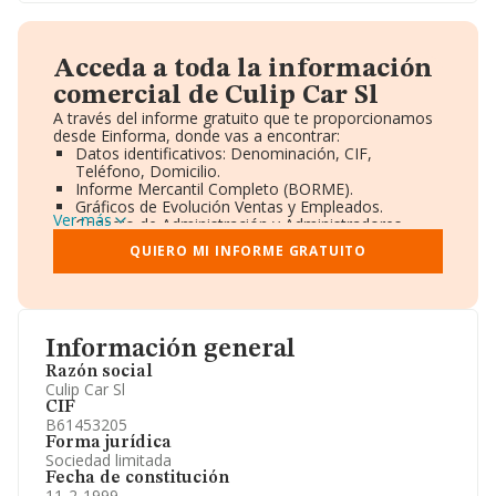
Acceda a toda la información
comercial de Culip Car Sl
A través del informe gratuito que te proporcionamos
desde Einforma, donde vas a encontrar:
Datos identificativos: Denominación, CIF,
Teléfono, Domicilio.
Informe Mercantil Completo (BORME).
Gráficos de Evolución Ventas y Empleados.
Ver más
Consejo de Administración y Administradores.
Directivos y Ejecutivos.
QUIERO MI INFORME GRATUITO
Accionistas.
Participaciones y Vinculaciones en otras empresas.
Artículos de prensa publicados sobre la empresa.
Información oficial y registral complementaria.
Información general
Razón social
Culip Car Sl
CIF
B61453205
Forma jurídica
Sociedad limitada
Fecha de constitución
11-2-1999