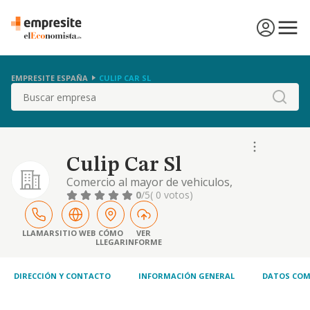
EMPRESITE ESPAÑA
CULIP CAR SL
Buscar
Culip Car Sl
Comercio al mayor de vehiculos,
motocicletas, bicicletas y sus accesorios.
0
/5
( 0 votos)
LLAMAR
SITIO WEB
CÓMO
VER
LLEGAR
INFORME
DIRECCIÓN Y CONTACTO
INFORMACIÓN GENERAL
DATOS COM