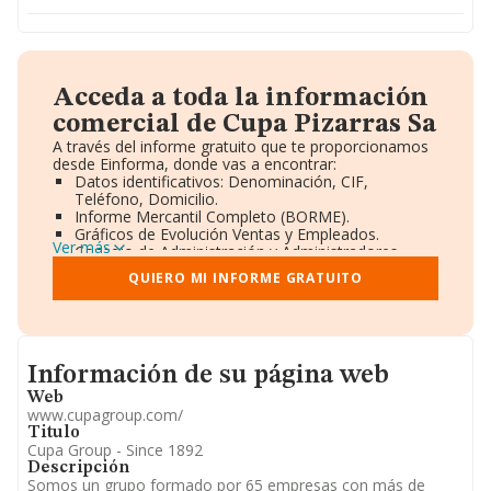
Acceda a toda la información
comercial de Cupa Pizarras Sa
A través del informe gratuito que te proporcionamos
desde Einforma, donde vas a encontrar:
Datos identificativos: Denominación, CIF,
Teléfono, Domicilio.
Informe Mercantil Completo (BORME).
Gráficos de Evolución Ventas y Empleados.
Ver más
Consejo de Administración y Administradores.
Directivos y Ejecutivos.
QUIERO MI INFORME GRATUITO
Accionistas.
Participaciones y Vinculaciones en otras empresas.
Artículos de prensa publicados sobre la empresa.
Información oficial y registral complementaria.
Informacion de su página web
Información de su página web
Web
www.cupagroup.com/
Titulo
Cupa Group - Since 1892
Descripción
Somos un grupo formado por 65 empresas con más de