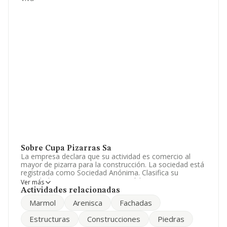
Sobre Cupa Pizarras Sa
La empresa declara que su actividad es comercio al
mayor de pizarra para la construcción. La sociedad está
registrada como Sociedad Anónima. Clasifica su
actividad CNAE como '%cnae%', código 4683. La
Ver más
compañía es exportadora.
Actividades relacionadas
Marmol
Arenisca
Fachadas
Respecto a la posición de la empresa según los niveles
de facturación, en los distintos rankings, INFORMA
Estructuras
Construcciones
Piedras
facilita la siguiente información: ha perdido hasta 2