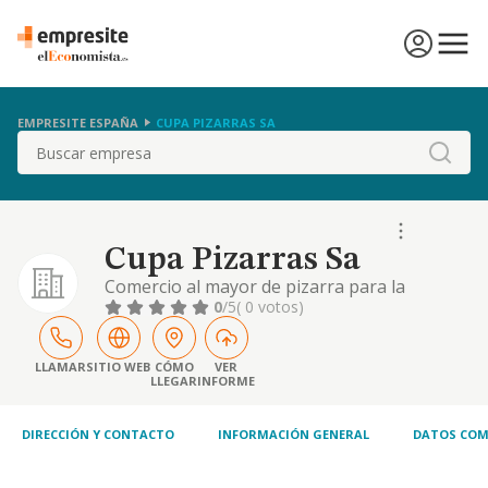
EMPRESITE ESPAÑA
CUPA PIZARRAS SA
Buscar
Cupa Pizarras Sa
Comercio al mayor de pizarra para la
construcción.
0
/5
( 0 votos)
LLAMAR
SITIO WEB
CÓMO
VER
LLEGAR
INFORME
DIRECCIÓN Y CONTACTO
INFORMACIÓN GENERAL
DATOS COM