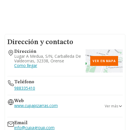
Dirección y contacto
Dirección
Lugar A Medua, S/n, Carballeda De
Valdeorras, 32338, Orense
VER EN MAPA
Como llegar
Teléfono
988335410
Web
www.cupapizarras.com
Ver más
www.cupagroup.com
Email
info@cupagroup.com