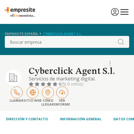
EMPRESITE ESPAÑA
CYBERCLICK AGENT S.L.
Buscar
Cyberclick Agent S.l.
Servicios de marketing digital.
0
/5
( 0 votos)
LLAMAR
SITIO WEB
CÓMO
VER
LLEGAR
INFORME
DIRECCIÓN Y CONTACTO
INFORMACIÓN GENERAL
DATOS COM