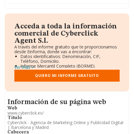
Acceda a toda la información
comercial de Cyberclick
Agent S.l.
A través del informe gratuito que te proporcionamos
desde Einforma, donde vas a encontrar:
Datos identificativos: Denominación, CIF,
Teléfono, Domicilio.
Informe Mercantil Completo (BORME).
Ver más
Gráficos de Evolución Ventas y Empleados.
Consejo de Administración y Administradores.
QUIERO MI INFORME GRATUITO
Directivos y Ejecutivos.
Accionistas.
Participaciones y Vinculaciones en otras empresas.
Artículos de prensa publicados sobre la empresa.
Informacion de su página web
Información oficial y registral complementaria.
Información de su página web
Web
www.cyberclick.es/
Titulo
Cyberclick - Agencia de Marketing Online y Publicidad Digital
| Barcelona y Madrid
Cabecera