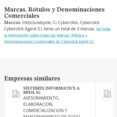
Marcas, Rótulos y Denominaciones Comerciales
Marcas, Rótulos y Denominaciones
Comerciales
Inb(o)undcycle, Cc Cyberclick, Cyberclick
Marcas:
Cyberclick Agent S.l. tiene un total de 3 marcas.
Ver toda
la información sobre todas las Marcas, Rótulos y
Denominaciones Comerciales de Cyberclick Agent S.l.
Empresas similares
Empresas similares
SISTEMES INFORMATICS A
MIDA SL
ASESORAMIENTO,
D
ELABORACION,
c
COMERCIALIZACION Y
y
MANTENIMIENTO DE TODO