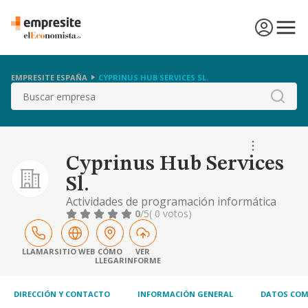
EMPRESITE ESPAÑA
CYPRINUS HUB SERVICES SL.
Buscar
Cyprinus Hub Services
Sl.
Actividades de programación informática
0
/5
( 0 votos)
LLAMAR
SITIO WEB
CÓMO
VER
LLEGAR
INFORME
DIRECCIÓN Y CONTACTO
INFORMACIÓN GENERAL
DATOS COM