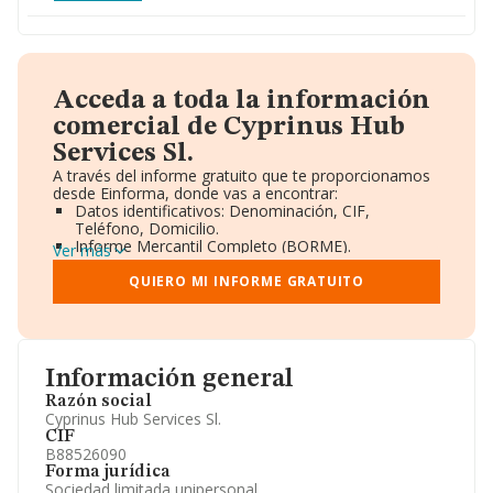
Acceda a toda la información
comercial de Cyprinus Hub
Services Sl.
A través del informe gratuito que te proporcionamos
desde Einforma, donde vas a encontrar:
Datos identificativos: Denominación, CIF,
Teléfono, Domicilio.
Informe Mercantil Completo (BORME).
Ver más
Gráficos de Evolución Ventas y Empleados.
Consejo de Administración y Administradores.
QUIERO MI INFORME GRATUITO
Directivos y Ejecutivos.
Accionistas.
Participaciones y Vinculaciones en otras empresas.
Artículos de prensa publicados sobre la empresa.
Información oficial y registral complementaria.
Información general
Razón social
Cyprinus Hub Services Sl.
CIF
B88526090
Forma jurídica
Sociedad limitada unipersonal