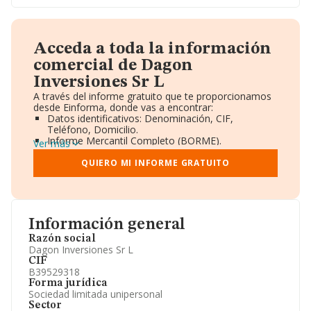
Acceda a toda la información
comercial de Dagon
Inversiones Sr L
A través del informe gratuito que te proporcionamos
desde Einforma, donde vas a encontrar:
Datos identificativos: Denominación, CIF,
Teléfono, Domicilio.
Informe Mercantil Completo (BORME).
Ver más
Gráficos de Evolución Ventas y Empleados.
Consejo de Administración y Administradores.
QUIERO MI INFORME GRATUITO
Directivos y Ejecutivos.
Accionistas.
Participaciones y Vinculaciones en otras empresas.
Artículos de prensa publicados sobre la empresa.
Información oficial y registral complementaria.
Información general
Razón social
Dagon Inversiones Sr L
CIF
B39529318
Forma jurídica
Sociedad limitada unipersonal
Sector