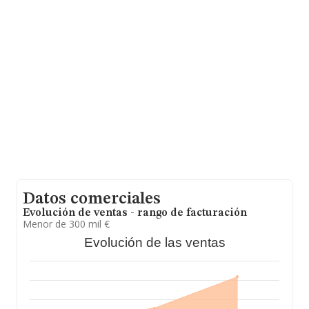
Molina núm. 37 Piso 1, (28006), Madrid, Madrid.
En relación con el sector y disponiendo de los datos de
hasta 56.837 empresas, la facturación en el ámbito
nacional alcanza los 14.436 millones de euros y se
calcula un promedio de facturación de 253 mil euros
entre todas las compañías, encontrándose la
facturación de la empresa por encima del promedio. En
cuanto a la información relativa a la provincia de
Madrid, en la base de datos INFORMA constan 14503
empresas, con ventas en 2021 de hasta 6.043 millones
de euros. Para aportar ulterior información de interés en
el ámbito sectorial, la antigüedad alcanza los 19 años
desde la constitución. Los empleados de media son 3.
Datos comerciales
Evolución de ventas - rango de facturación
Menor de 300 mil €
Evolución de las ventas