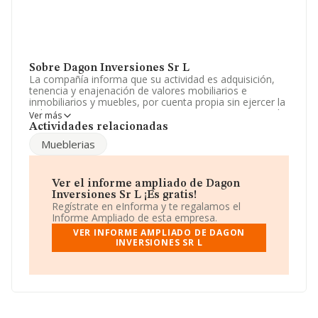
Sobre Dagon Inversiones Sr L
La compañía informa que su actividad es adquisición,
tenencia y enajenación de valores mobiliarios e
inmobiliarios y muebles, por cuenta propia sin ejercer la
indeterminacion etc. La empresa aparece inscrita en el
Ver más
Registro Mercantil como Sociedad Limitada. Su CNAE
Actividades relacionadas
corresponde a 6920 con código 'Actividades de
Mueblerias
contabilidad, teneduría de libros, auditoría y asesoría
fiscal'. La empresa no tiene actividad en mercados
exteriores.
Ver el informe ampliado de Dagon
Respecto al rendimiento de
Dagon Inversiones Sr L
en
Inversiones Sr L ¡Es gratis!
2021, comparado con el año anterior, ha tenido un
Regístrate en eInforma y te regalamos el
crecimiento en ventas del 110%.
Informe Ampliado de esta empresa.
VER INFORME AMPLIADO DE DAGON
Para llamar las oficinas se puede hacer a través del
INVERSIONES SR L
número 918266344 y su email es
dgonzalez@glezco.com
. Para saber más puedes
acceder a su página web en este enlace
www.glezco.com
.
La empresa
Dagon Inversiones Sr L
, B39529318,
tiene su domicilio social establecido en Calle María De