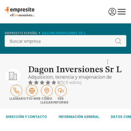
EMPRESITE ESPAÑA
DAGON INVERSIONES SR L
Buscar
Dagon Inversiones Sr L
Adquisicion, tenencia y enajenacion de
valores mobiliarios e inmobiliarios y
0
/5
( 0 votos)
muebles, por cuenta propia sin ejercer la
indeterminacion etc.
LLAMAR
SITIO WEB
CÓMO
VER
LLEGAR
INFORME
DIRECCIÓN Y CONTACTO
INFORMACIÓN GENERAL
DATOS COM